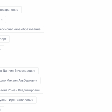
воохранение
ги
2 октября 2024 года
Видео, 8 мин.
ессиональное образование
порт
1
ов Даниил Вячеславович
шко Михаил Альбертович
овойт Роман Владимирович
уллин Ирек Энварович
2