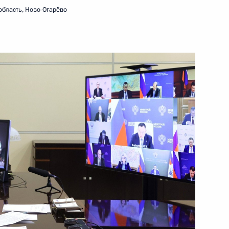
область, Ново-Огарёво
11 октября 2024 года
Видео, 8 мин.
Выступления на заседании Совета
глав государств – участников СНГ
в широком составе