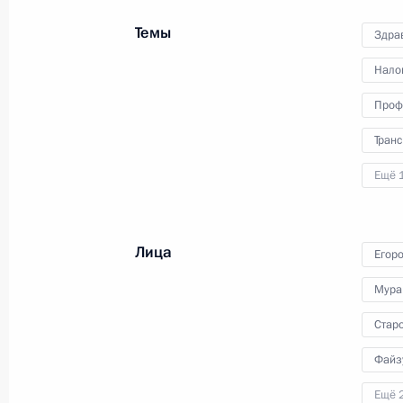
Совета глав государств –
Темы
участников СНГ в узком
Здра
составе
Нало
8 октября 2024 года
Видео, 5 мин.
Проф
Транс
Ещё 
Лица
Егор
Мура
Стар
Файз
Ещё 