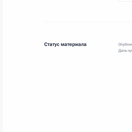
Посещение индустриального
парка «Руднево»
2 октября 2024 года
Видео, 4 мин.
Статус материала
Опублик
Дата пу