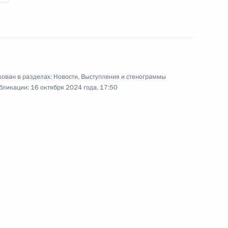
Открытие объектов
социальной инфраструктуры
в новых регионах
30 сентября 2024 года
Видео, 55 мин.
ован в разделах:
Новости
,
Выступления и стенограммы
бликации:
16 октября 2024 года, 17:50