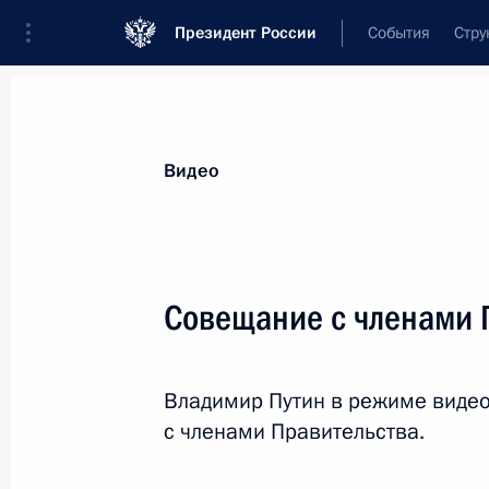
Президент России
События
Стру
Видеозаписи
Фотографии
Аудиозапи
Все материалы
Выступления
Совещан
Видео
Показа
Совещание с членами 
Совещание с членами
Владимир Путин в режиме виде
Правительства
с членами Правительства.