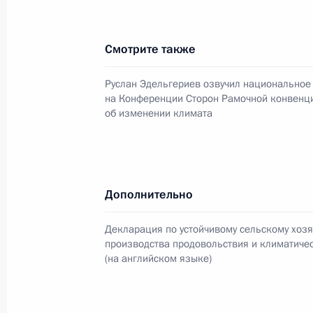
Состоялось заседание группы эксп
Смотрите также
под председательством Руслана Эд
2 июля 2025 года, 20:00
Руслан Эдельгериев озвучил национальное
на Конференции Сторон Рамочной конвенц
об изменении климата
Руслан Эдельгериев принял участи
Российской академии наук
1 июля 2025 года, 17:30
Дополнительно
Декларация по устойчивому сельскому хозя
производства продовольствия и климатиче
Руслан Эдельгериев принял участи
(на английском языке)
по океану
13 июня 2025 года, 17:00