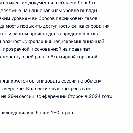
атегические документы в области борьбы
деляемые на национальном уровне вклады,
изким уровнем выбросов парниковых газов
одимость повысить доступность финансирования
ства и систем производства продовольствия
у с Министром изменения
я важность укрепления недискриминационной,
Амной бинт Абдулла Аль-
, прозрачной и основанной на правилах
главенствующей ролью Всемирной торговой
планируется организовать сессии по обмену
ом уровне. Коллективный прогресс в её
заседание группы экспертов
на 29-й сессии Конференции Сторон в 2024 году.
частия в Конвенции
рисоединились более 150 стран.