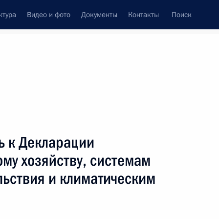
ктура
Видео и фото
Документы
Контакты
Поиск
Все персоны
ь к Декларации
ому хозяйству, системам
льствия и климатическим
Подписаться на ленту