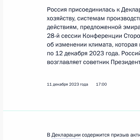
Показа
Россия присоединилась к Декла
хозяйству, системам производс
действиям, предложенной эмира
Руслан Эдельгериев принял участи
28-й сессии Конференции Стор
в рамках Генеральной Ассамблеи 
об изменении климата, которая 
24 сентября 2025 года, 19:45
по 12 декабря 2023 года. Росс
возглавляет советник Президент
Руслан Эдельгериев принял участие
11 декабря 2023 года
17:00
РАН по лесу
17 сентября 2025 года, 16:30
Руслан Эдельгериев провёл третье 
В
по вопросам биоразнообразия и у
Декларации
содержится призыв акти