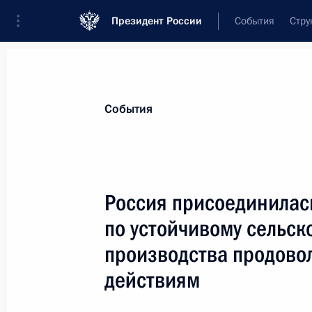
Президент России
События
Стру
Материалы по выбранной персоне
События
Эдельгериев
,
Руслан
Сайд-Хусайнович
помощник Президента
Россия присоединилас
по устойчивому сельск
производства продово
Лента событий
действиям