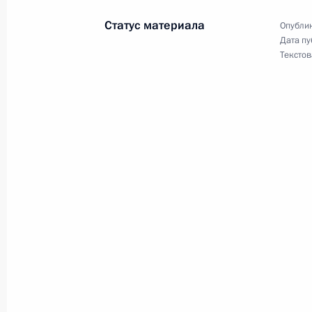
22 ноября 2024 года, 22:00
Статус материала
Опублик
Дата пу
Текстов
Руслан Эдельгериев принял участи
Сторон Рамочной конвенции ООН 
22 ноября 2024 года, 21:00
Руслан Эдельгериев принял участи
сторон Конвенции о биологическо
1 ноября 2024 года, 15:00
Руслан Эдельгериев принял участие
по климату