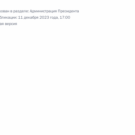
ован в разделе:
Администрация Президента
бликации:
11 декабря 2023 года, 17:00
ая версия
е в 29-й сессии Конференции
об изменении климата
е в 16-й сессии Конференции
м разнообразии
 в министерской встрече