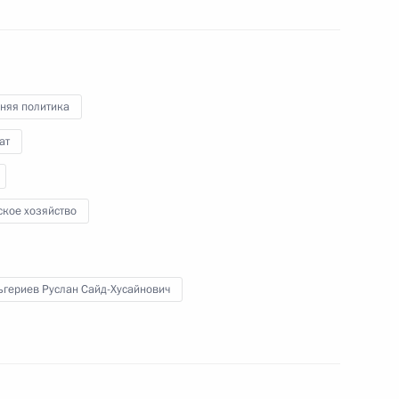
в по вопросам
енции о биологическом
няя политика
ат
 с представителями Турецкой
ское хозяйство
ких Эмиратов
ьгериев Руслан Сайд-Хусайнович
сторонних встреч на полях 29-