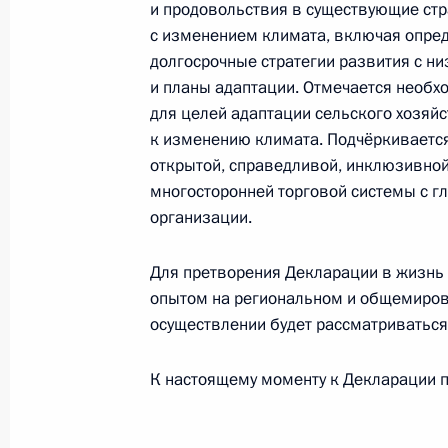
и продовольствия в существующие стр
о биологическом разнообразии
с изменением климата, включая опре
16 сентября 2025 года, 17:00
долгосрочные стратегии развития с н
и планы адаптации. Отмечается необх
для целей адаптации сельского хозяй
Руслан Эдельгериев провёл встреч
к изменению климата. Подчёркиваетс
климата и окружающей среды ОАЭ 
открытой, справедливой, инклюзивной
Дахак
многосторонней торговой системы с 
организации.
17 июля 2025 года, 12:30
Для претворения Декларации в жизнь 
опытом на региональном и общемиров
Руслан Эдельгериев провёл второе 
осуществлении будет рассматриваться 
по вопросам биоразнообразия и у
о биологическом разнообразии
К настоящему моменту к Декларации п
2 июля 2025 года, 20:30