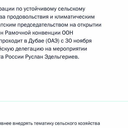
ть следующие материалы
рации по устойчивому сельскому
тва продовольствия и климатическим
тским председательством на открытии
е в Климатическом саммите
он Рамочной конвенции ООН
ООН
проходит в Дубае (ОАЭ) с 30 ноября
ийскую делегацию на мероприятии
а России Руслан Эдельгериев.
 в заседании научного совета
заседание группы экспертов
частия в Конвенции
внее внедрять тематику сельского хозяйства