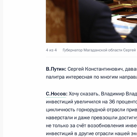
22 декабря 2024 года, 14:10
Совещание по развитию дальневос
5 сентября 2023 года, 18:15
4 из 4
Губернатор Магаданской области Сергей 
Встреча с губернатором Магаданс
В.Путин:
Сергей Константинович, дава
палитра интересная по многим направ
6 июня 2023 года, 13:40
С.Носов
:
Хочу сказать, Владимир Вла
инвестиций увеличился на 36 проценто
Встреча с губернатором Магаданс
цикличность горнорудной отрасли при
наверстали и даже превзошли достигну
21 октября 2022 года, 13:20
не только за счёт возобновления инвес
инвестиций в другие отрасли нашей эк