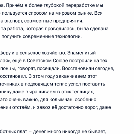
ра Магаданской области
а. Причём в более глубокой переработке мы
е пользуется спросом на мировом рынке. Вся
а экспорт, совместные предприятия,
та работа, которая проводилась, была сделана
 получить современные технологии.
ума Госсовета по вопросу
феру и в сельское хозяйство. Знаменитый
еского развития Дальнего
лая», ещё в Советском Союзе построили на тех
японцы, говорят, посещали. Восстановили сегодня,
осстановил. В этом году заканчиваем этот
сточниках в подходящем тепле успел поставить
бнику даже выращиваем в этих теплицах,
 это очень важно, для колымчан, особенно
я президиума Госсовета
ении отстаём, и завоз её достаточно дорог, даже
ботных плат – денег много никогда не бывает,