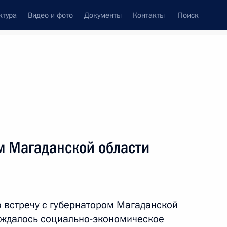
ктура
Видео и фото
Документы
Контакты
Поиск
Все персоны
м Магаданской области
Подписаться на ленту
 встречу с губернатором Магаданской
уждалось социально-экономическое