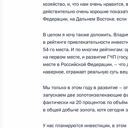
хозяйство, и, что нам очень нравится, 
Заседание президиума Госсовета
действительно очень хорошие показат
4 сентября 2019 года, 13:50
Федерации, на Дальнем Востоке, если 
В целом я хочу также доложить, Влад
в рейтинге привлекательности инвест
Заседание президиума Госсовета
54-го места. И по многим рейтингам: 
10 сентября 2018 года, 11:50
на первом месте, и развитие ГЧП (гос
месте в Российской Федерации, – что д
наверное, отражает реальную суть ве
Заседание рабочей группы по подг
Мы только в этом году в развитие – 
Госсовета по вопросам опережающ
запускаем две золотоизвлекающие фа
экономического развития Дальнег
фактически на 20 процентов по объёма
20 августа 2018 года, 15:00
в общей добыче золота, хотя сегодня 
У нас планируются инвестиции, в этом