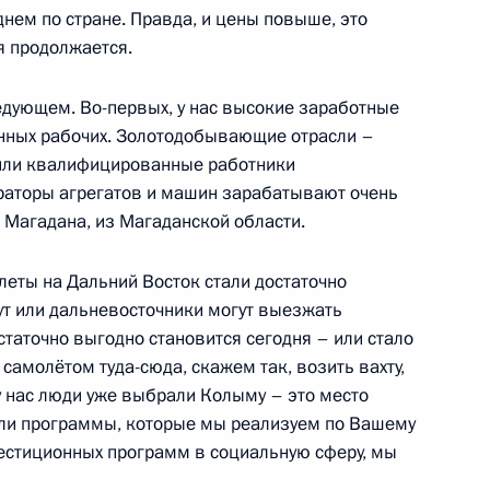
днем по стране. Правда, и цены повыше, это
ия продолжается.
олномочий губернатора
едующем. Во-первых, у нас высокие заработные
зонных рабочих. Золотодобывающие отрасли –
 или квалифицированные работники
раторы агрегатов и машин зарабатывают очень
з Магадана, из Магаданской области.
илеты на Дальний Восток стали достаточно
дут или дальневосточники могут выезжать
статочно выгодно становится сегодня – или стало
молётом туда-сюда, скажем так, возить вахту,
у нас люди уже выбрали Колыму – это место
 или программы, которые мы реализуем по Вашему
енно-Морского Флота
естиционных программ в социальную сферу, мы