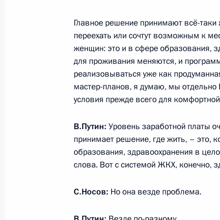
Главное решение принимают всё-таки 
переехать или сочтут возможным к мес
женщин: это и в сфере образования, з
Разделы сайта
Информацион
для проживания меняются, и программ
Президента
ресурсы
реализовываться уже как продуманная
России
Президента Ро
мастер-планов, я думаю, мы отдельно
условия прежде всего для комфортной
События
Президент России
Текущий ресурс
Структура
Конституция Росс
Видео и фото
В.Путин:
Уровень заработной платы оч
Государственная
Документы
принимает решение, где жить, – это, 
символика
Контакты
образования, здравоохранения в цело
Обратиться к Пре
Поиск
слова. Вот с системой ЖКХ, конечно, з
Президент Росси
гражданам школь
возраста
Для СМИ
С.Носов:
Но она везде проблема.
Виртуальный тур 
Кремлю
Подписаться
Владимир Путин 
В.Путин:
Везде по-разному.
Справочник