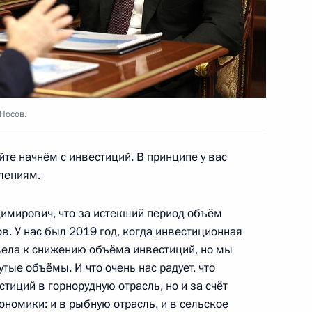
точных городов
Носов.
кой области Сергеем Носовым
йте начнём с инвестиций. В принципе у вас
лениям.
димирович, что за истекший период объём
в. У нас был 2019 год, когда инвестиционная
кой области Сергеем Носовым
вела к снижению объёма инвестиций, но мы
тые объёмы. И что очень нас радует, что
тиций в горнорудную отрасль, но и за счёт
ономики: и в рыбную отрасль, и в сельское