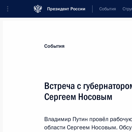
Президент России
События
Стру
Материалы по выбранной персоне
События
Носов
,
Сергей
Константинович
губернатор Магаданской области
Встреча с губернаторо
Сергеем Носовым
Лента событий
Владимир Путин провёл рабочую
области Сергеем Носовым. Обс