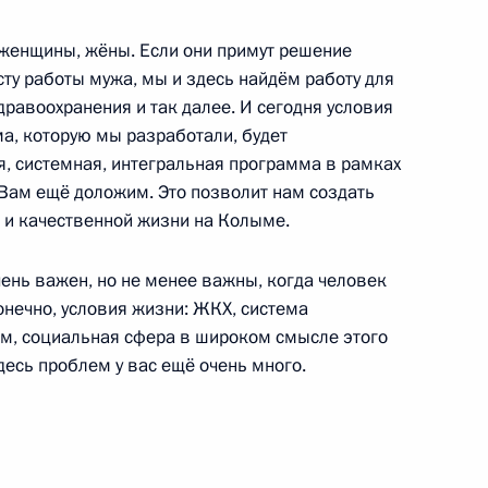
женщины, жёны. Если они примут решение
ту работы мужа, мы и здесь найдём работу для
дравоохранения и так далее. И сегодня условия
ные
Официальные
Правовая и
а, которую мы разработали, будет
сетевые ресурсы
техническая
, системная, интегральная программа в рамках
ссии
Президента России
информация
 Вам ещё доложим. Это позволит нам создать
 и качественной жизни на Колыме.
MAX
О портале
ВКонтакте
Об использовании
ии
информации сайта
Rutube
ень важен, но не менее важны, когда человек
О персональных
Telegram-канал
конечно, условия жизни: ЖКХ, система
данных пользователей
YouTube
м, социальная сфера в широком смысле этого
зиденту
Написать в редакцию
десь проблем у вас ещё очень много.
и —
ного
по
—