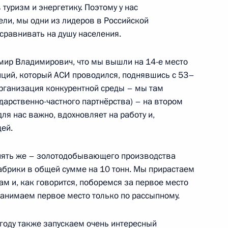
в туризм и энергетику. Поэтому у нас
ели, мы одни из лидеров в Российской
сравнивать на душу населения.
имир Владимирович, что мы вышли на 14-е место
иций, который АСИ проводился, поднявшись с 53–
организация конкурентной среды – мы там
ударственно-частного партнёрства) – на втором
ля нас важно, вдохновляет на работу и,
щей.
отовке заседания президиума
опять же – золотодобывающего производства
его социально-
брики в общей сумме на 10 тонн. Мы прирастаем
о Востока
м и, как говорится, поборемся за первое место
занимаем первое место только по рассыпному.
 году также запускаем очень интересный