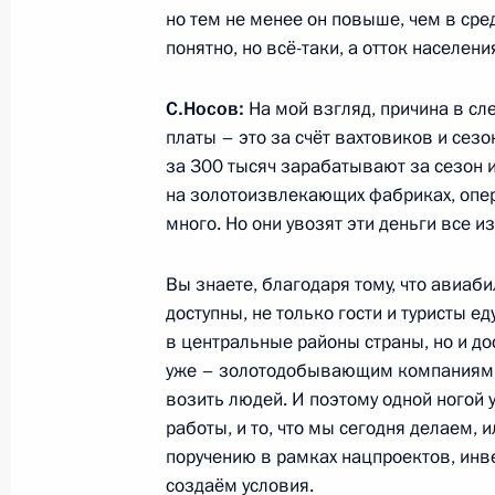
но тем не менее он повыше, чем в сре
понятно, но всё-таки, а отток населен
Указ «О досрочном прекращении п
Магаданской области»
С.Носов:
На мой взгляд, причина в сл
28 мая 2018 года, 13:10
платы – это за счёт вахтовиков и се
за 300 тысяч зарабатывают за сезон
на золотоизвлекающих фабриках, опе
много. Но они увозят эти деньги все и
Встреча с Сергеем Носовым
28 мая 2018 года, 13:05
Вы знаете, благодаря тому, что авиаб
доступны, не только гости и туристы е
в центральные районы страны, но и до
уже – золотодобывающим компаниям са
возить людей. И поэтому одной ногой 
работы, и то, что мы сегодня делаем,
Встреча с военнослужащими Во
поручению в рамках нацпроектов, инв
26 июля 2026 года
создаём условия.