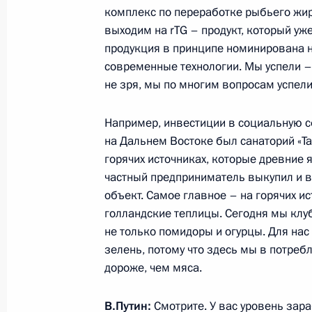
Рабочая встреча с врио губернато
комплекс по переработке рыбьего жир
Сергеем Носовым
выходим на rTG – продукт, который уж
продукция в принципе номинирована н
3 августа 2018 года, 14:00
современные технологии. Мы успели – 
не зря, мы по многим вопросам успели
Заседание рабочей группы президи
Например, инвестиции в социальную с
опережающего социально-экономич
на Дальнем Востоке был санаторий «Та
Востока
горячих источниках, которые древние 
частный предприниматель выкупил и в
24 июля 2018 года, 13:30
объект. Самое главное – на горячих и
голландские теплицы. Сегодня мы клу
не только помидоры и огурцы. Для нас
Совещание по подготовке заседани
зелень, потому что здесь мы в потребл
по развитию Дальнего Востока
дороже, чем мяса.
20 июня 2018 года, 15:00
В.Путин:
Смотрите. У вас уровень зара