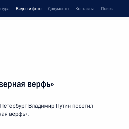
ктура
Видео и фото
Документы
Контакты
Поиск
си
ия, встречи
Встречи со СМИ
апрель, 2019
ть следующие материалы
верная верфь»
Посещение завода
-Петербург Владимир Путин посетил
«Северная верфь»
ная верфь».