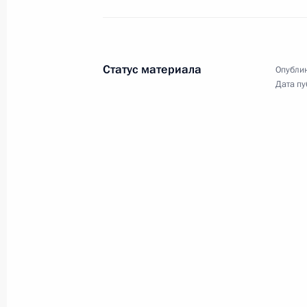
3 апреля 2019 года
Аудио, 3 мин.
Статус материала
Опублик
Владимир Путин принял участие
Дата пу
в церемонии открытия завода
по производству легковых
автомобилей «Мерседес-Бенц».
Предприятие построено
на территории индустриального
парка «Есипово» в Московской
области.
Открытие Всемирной 