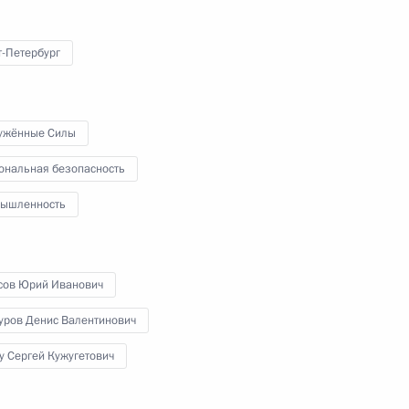
4 апреля 2019 года
Аудио, 5 мин.
т-Петербург
Владимир Путин принял участие
в торжественном открытии
всероссийской акции «Вахта
памяти – 2019». Церемония
ужённые Силы
прошла в Музее Победы
ональная безопасность
на Поклонной горе в Москве.
ышленность
сов Юрий Иванович
уров Денис Валентинович
Вручение премий
у Сергей Кужугетович
Президента молодым
деятелям культуры