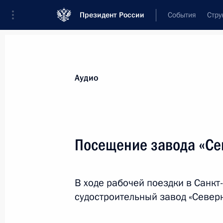
Президент России
События
Стру
Видеозаписи
Фотографии
Аудиозапи
Все материалы
Выступления
Совещан
Аудио
Показа
Посещение завода «Се
Церемония первой отгрузки
В ходе рабочей поездки в Санкт
сжиженного природного
судостроительный завод «Север
газа на заводе «Криогаз
Высоцк»