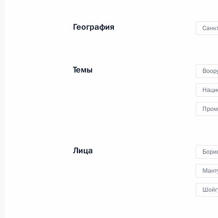
11 апреля 2019 года
Аудио, 6 мин.
География
Санк
В Александровском зале Большого
Кремлёвского дворца состоялась
торжественная церемония
Темы
представления главе государства
Воор
высших офицеров и прокуроров
Наци
по случаю их назначения
на вышестоящие должности,
Пром
присвоения им высших воинских
(специальных) званий и классных
чинов.
Лица
Бори
Мант
Посещение завода
Шойг
«Мерседес-Бенц»
в Подмосковье