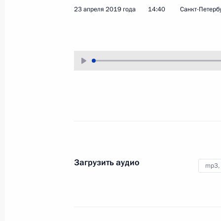
23 апреля 2019 года
14:40
Санкт-Петерб
24 апреля 2019 года
Аудио, 9 мин.
В ходе рабочей поездки в Санкт-
Петербург Владимир Путин
в режиме видеоконференции дал
старт первой отгрузке сжиженного
природного газа
на танкер‑газовоз Coral Anthelia
на новом заводе по производству
СПГ «Криогаз‑Высоцк» в городе
Высоцке Ленинградской области.
Загрузить аудио
mp3,
Церемония представления
офицеров, назначенных
на высшие командные
должности