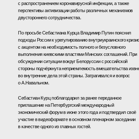
с распространением коронавирусной инфекции, а также
перспективы активизации работы различных механизмов
двустороннего сотрудничества.
По просьбе
Себастиана Курца
Владимир Путин пояснил
подходы России к урегулированию внутриукраинского кризи
с акцентом на необходимость полного и безусловного
выполнения киевскими властями Минских соглашений. При
обсуждении ситуации вокруг Белоруссии с российской
стороны подчёркнута неприемлемость вмешательства извн
во внутренние дела этой страны. Затрагивался и вопрос
о А.Навальном.
Себастиан Курц поблагодарил за ранее переданное
приглашение на Петербургский международный
экономический форум в июне этого года и подтвердил своё
участие в видеоформате в основном пленарном заседании
в качестве одного из главных гостей.