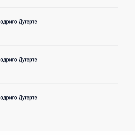
одриго Дутерте
одриго Дутерте
одриго Дутерте