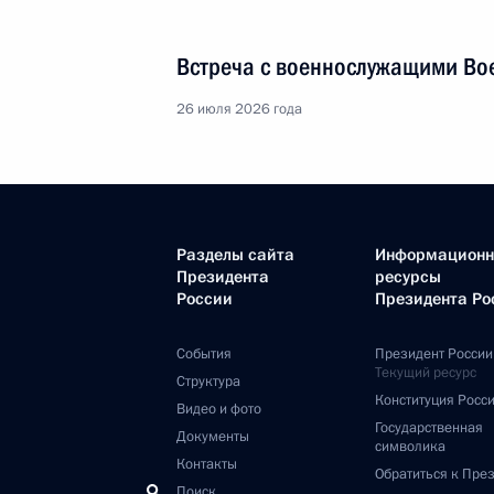
Встреча с военнослужащими Во
26 июля 2026 года
Разделы сайта
Информацион
Президента
ресурсы
России
Президента Ро
События
Президент России
Текущий ресурс
Структура
Конституция Росс
Видео и фото
Государственная
Документы
символика
Контакты
Обратиться к Пре
Поиск