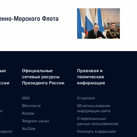
енно-Морского Флота
ные
Официальные
Правовая и
сетевые ресурсы
техническая
ссии
Президента России
информация
MAX
О портале
ВКонтакте
Об использовании
ии
информации сайта
Rutube
О персональных
Telegram-канал
данных пользователей
YouTube
зиденту
Написать в редакцию