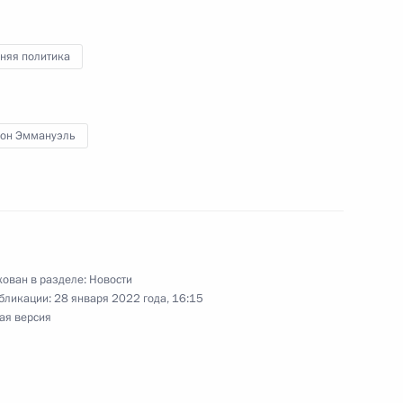
няя политика
том Франции Эммануэлем
он Эммануэль
том Франции Эммануэлем
ован в разделе:
Новости
бликации:
28 января 2022 года, 16:15
ая версия