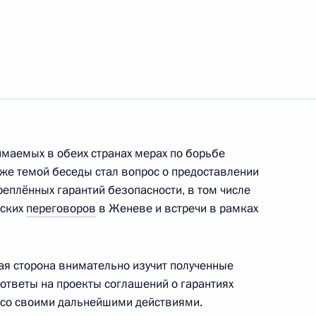
ть следующие материалы
том Франции Эммануэлем
маемых в обеих странах мерах по борьбе
 же темой беседы стал вопрос о предоставлении
том Франции Эммануэлем
еплённых гарантий безопасности, в том числе
нских
переговоров
в Женеве и встречи в рамках
ая сторона внимательно изучит полученные
ответы на проекты соглашений о гарантиях
том Франции Эммануэлем
я со своими дальнейшими действиями.