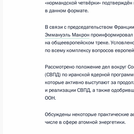
«нормандской четвёрки» подтверждён 
15 ноября 2021 года, 21:30
в данном формате.
В связи с председательством Франции
Эммануэль Макрон
проинформировал 
Телефонный разговор с Ангелой М
на общеевропейском треке. Условлен
Макроном
по всему комплексу вопросов европей
11 октября 2021 года, 20:00
Рассмотрено положение дел вокруг С
(СВПД) по иранской ядерной программ
Телефонный разговор с Президен
которые активно выступают за продо
Макроном
и реализации СВПД, а также одобрив
ООН.
19 августа 2021 года, 19:40
Обсуждены некоторые практические ас
числе в сфере атомной энергетики.
Поздравление Президенту Франци