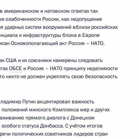
 в американском и натовском ответах так
ые озабоченности России, как недопущение
я ударных систем вооружений вблизи российских
том Франции Эммануэлем
енциала и инфраструктуры блока в Европе
писан Основополагающий акт Россия – НАТО.
ак США и их союзники намерены следовать
нтах
ОБСЕ
и Россия – НАТО принципу неделимости
то никто не должен укреплять свою безопасность
том Франции Эммануэлем
Владимир Путин акцентировал важность
 положений минского Комплекса мер и других
лаживанию прямого диалога с Донецком
собого статуса Донбасса. С учётом итогов
том Франции Эммануэлем
речи политических советников лидеров стран