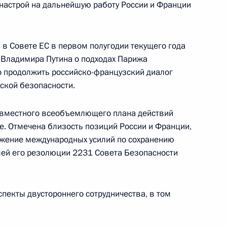
настрой на дальнейшую работу России и Франции
 в Совете ЕС в первом полугодии текущего года
Владимира Путина о подходах Парижа
еркель и Эммануэлем
о продолжить российско-французский диалог
ской безопасности.
овместного всеобъемлющего плана действий
е. Отмечена близость позиций России и Франции,
том Франции Эммануэлем
лжение международных усилий по сохранению
шей его резолюции 2231 Совета Безопасности
пекты двустороннего сотрудничества, в том
и Эммануэлю Макрону