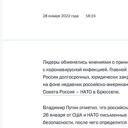
Показа
28 января 2022 года
16:15
Телефонный разговор с Президен
Макроном
3 февраля 2022 года, 22:35
Лидеры обменялись мнениями о прини
с коронавирусной инфекцией. Главной
Телефонный разговор с Президен
России долгосрочных, юридически закр
Макроном
на фоне недавних российско-америка
31 января 2022 года, 21:35
Совета Россия – НАТО
в Брюсселе.
Владимир Путин отметил, что российск
26 января от США и НАТО письменные 
Телефонный разговор с Президен
безопасности, после чего определитс
Макроном