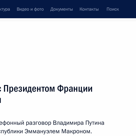
ктура
Видео и фото
Документы
Контакты
Поиск
Все персоны
с Президентом Франции
м
Подписаться на ленту
лефонный разговор Владимира Путина
спублики Эммануэлем Макроном.