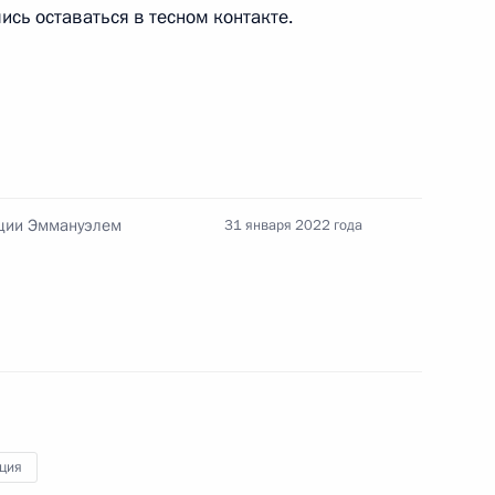
м взятия Бастилии
ись оставаться в тесном контакте.
том Франции Эммануэлем
нции Эммануэлем
31 января 2022 года
том Франции Эммануэлем
ция
 Эммануэлем Макроном