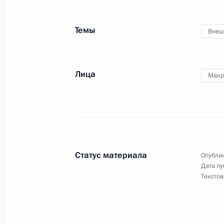
30 марта 2021 года, 22:55
Темы
Внеш
Телефонный разговор с Президен
Макроном
Лица
Макр
10 января 2021 года, 15:20
Телефонный разговор с Президен
Макроном
Статус материала
Опублик
22 декабря 2020 года, 21:00
Дата пу
Текстов
Телеграмма Эммануэлю Макрону