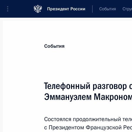
Президент России
События
Стру
Материалы по выбранной персоне
События
Макрон
,
Эммануэль
Президент Франции
Телефонный разговор 
Эммануэлем Макроно
Лента событий
Состоялся продолжительный те
с Президентом Французской Ре