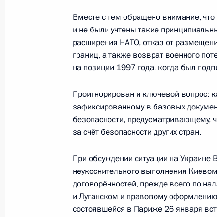
28 января 2022 года, 16:15
Вместе с тем обращено внимание, что
и не были учтены такие принципиальн
расширения НАТО, отказ от размещени
Телефонный разговор с Президен
границ, а также возврат военного пот
Макроном
на позиции 1997 года, когда был под
21 декабря 2021 года, 18:00
Проигнорирован и ключевой вопрос: к
зафиксированному в базовых докуме
безопасности, предусматривающему, ч
Телефонный разговор с Президен
за счёт безопасности других стран.
Макроном
При обсуждении ситуации на Украине 
14 декабря 2021 года, 16:40
неукоснительного выполнения Киевом
договорённостей, прежде всего по на
и Луганском и правовому оформлению о
Телефонный разговор с Президен
состоявшейся в Париже 26 января вст
Макроном