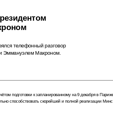
Президентом
кроном
оялся телефонный разговор
и Эммануэлем Макроном.
учётом подготовки к запланированному на 9 декабря в Пари
еально способствовать скорейшей и полной реализации Минс