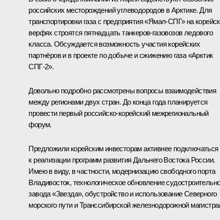
российских месторождений углеводородов в Арктике. Для
транспортировки газа с предприятия «Ямал‑СПГ» на корейс
верфях строятся пятнадцать танкеров-газовозов ледового
класса. Обсуждается возможность участия корейских
партнёров и в проекте по добыче и сжижению газа «Арктик
СПГ‑2».
Довольно подробно рассмотрены вопросы взаимодействия
между регионами двух стран. До конца года планируется
провести первый российско-корейский межрегиональный
форум.
Предложили корейским инвесторам активнее подключаться
к реализации программ развития Дальнего Востока России.
Имею в виду, в частности, модернизацию свободного порта
Владивосток, технологическое обновление судостроительно
завода «Звезда», обустройство и использование Северного
морского пути и Транссибирской железнодорожной магистра