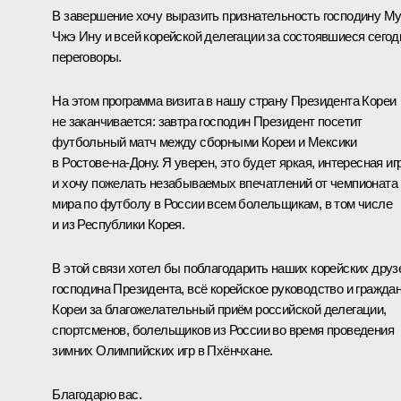
В завершение хочу выразить признательность господину М
Чжэ Ину и всей корейской делегации за состоявшиеся сегод
переговоры.
На этом программа визита в нашу страну Президента Кореи
не заканчивается: завтра господин Президент посетит
футбольный матч между сборными Кореи и Мексики
в Ростове-на-Дону. Я уверен, это будет яркая, интересная иг
и хочу пожелать незабываемых впечатлений от чемпионата
мира по футболу в России всем болельщикам, в том числе
и из Республики Корея.
В этой связи хотел бы поблагодарить наших корейских друз
господина Президента, всё корейское руководство и гражда
Кореи за благожелательный приём российской делегации,
спортсменов, болельщиков из России во время проведения
зимних Олимпийских игр в Пхёнчхане.
Благодарю вас.