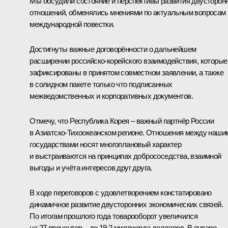
Мы обсудили состояние и перспективы развития двусторон
отношений, обменялись мнениями по актуальным вопросам
международной повестки.
Достигнуты важные договорённости о дальнейшем
расширении российско-корейского взаимодействия, которые
зафиксированы в принятом совместном заявлении, а также
в солидном пакете только что подписанных
межведомственных и корпоративных документов.
Отмечу, что Республика Корея – важный партнёр России
в Азиатско-Тихоокеанском регионе. Отношения между наши
государствами носят многоплановый характер
и выстраиваются на принципах добрососедства, взаимной
выгоды и учёта интересов друг друга.
В ходе переговоров с удовлетворением констатировано
динамичное развитие двусторонних экономических связей.
По итогам прошлого года товарооборот увеличился
на 27 процентов – до 19,2 миллиарда долларов. В январе–