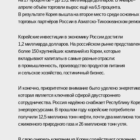
апреле объём торговли вырос ещё на 6,5 процента.
В результате Корея вышла на второе место среди основных
торговых партнёров России в Азиатско-Тихоокеанском регио
Корейские инвестиции в экономику России достигли
1,2 миллиарда долларов. На российском рынке представле
более 150 крупнейших компаний из Кореи, которые
вкладывают капиталы в самые разные отрасли:
в промышленность, производство продуктов питания
и сельское хозяйство, гостиничный бизнес.
И конечно, приоритетное внимание было уделено энергетике
которая является ключевой сферой двустороннего
сотрудничества. Россия надёжно снабжает Республику Кор
энергоресурсами. В прошлом году корейские потребители
получили 12,5 миллиона тонн нефти, почти два миллиона то
сжиженного природного газа и 26 миллионов тонн угля.
В свою очередь компании из Кореи содействуют освоению