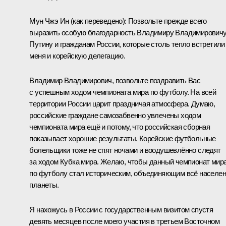
Мун Чжэ Ин
(как переведено)
:
Позвольте прежде всего
выразить особую благодарность Владимиру Владимирович
Путину и гражданам России, которые столь тепло встретили
меня и корейскую делегацию.
Владимир Владимирович, позвольте поздравить Вас
с успешным ходом чемпионата мира по футболу. На всей
территории России царит праздничая атмосфера. Думаю,
российские граждане самозабвенно увлечены ходом
чемпионата мира ещё и потому, что российская сборная
показывает хорошие результаты. Корейские футбольные
болельщики тоже не спят ночами и воодушевлённо следят
за ходом Кубка мира. Желаю, чтобы данный чемпионат мир
по футболу стал историческим, объединяющим всё населе
планеты.
Я нахожусь в России с государственным визитом спустя
девять месяцев после моего участия в третьем Восточном