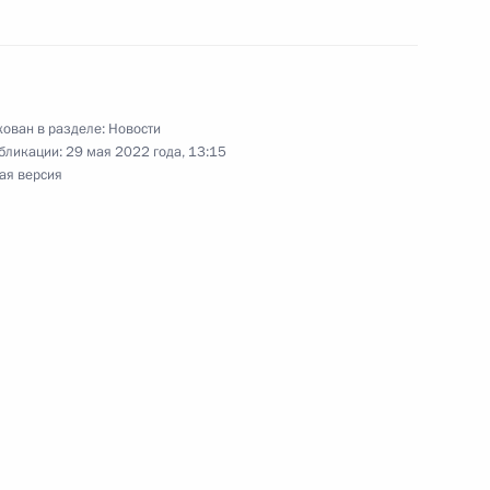
ован в разделе:
Новости
о случаю победы на выборах
бликации:
29 мая 2022 года, 13:15
ая версия
ом Сербии Александром
 Александром Вучичем