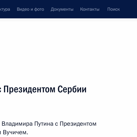
ктура
Видео и фото
Документы
Контакты
Поиск
Все персоны
с Президентом Сербии
Подписаться на ленту
 Владимира Путина с Президентом
 Вучичем.