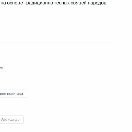
 на основе традиционно тесных связей народов
ом Сербии Александром
ия
ом Сербии Александром
няя политика
ч Александр
ом Сербии Александром