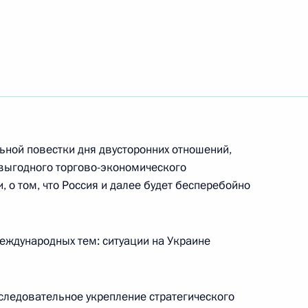
ом Сербии Александром
ександром Вучичем
ной повестки дня двусторонних отношений,
ыгодного торгово-экономического
и, о том, что Россия и далее будет бесперебойно
ксандром Вучичем
ждународных тем: ситуации на Украине
ом Сербии Александром
следовательное укрепление стратегического