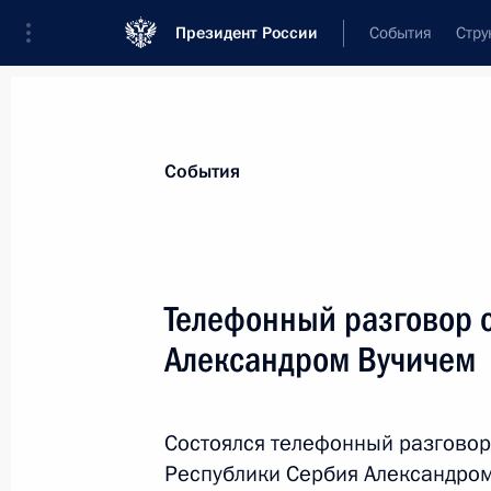
Президент России
События
Стру
Материалы по выбранной персоне
События
Вучич
,
Александр
Президент Республики Сербия
Телефонный разговор 
Александром Вучичем
Лента событий
Состоялся телефонный разговор
Республики Сербия Александром