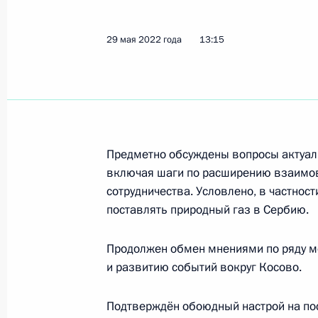
Телефонный разговор с Президент
Вучичем
29 мая 2022 года
13:15
30 марта 2026 года, 13:30
Встреча с Президентом Сербии Ал
2 сентября 2025 года, 16:10
Предметно обсуждены вопросы актуаль
включая шаги по расширению взаимов
сотрудничества. Условлено, в частност
Беседа с Президентом Сербии Але
поставлять природный газ в Сербию.
9 мая 2025 года, 21:00
Продолжен обмен мнениями по ряду ме
и развитию событий вокруг Косово.
Телефонный разговор с Президент
Подтверждён обоюдный настрой на по
Вучичем