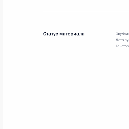
Вучичем
6 апреля 2022 года, 13:25
Статус материала
Опублик
Поздравление Александру Вучичу п
Дата пу
Президента Сербии
Текстов
4 апреля 2022 года, 13:40
Телефонный разговор с Президент
Вучичем
25 декабря 2021 года, 14:25
Переговоры с Президентом Сербии