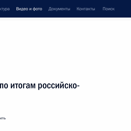
ктура
Видео и фото
Документы
Контакты
Поиск
си
ия, встречи
Встречи со СМИ
декабрь, 2017
ть следующие материалы
по итогам российско-
Неформальная встреча глав
государств СНГ
мль