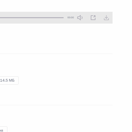
26 декабря 2017 года
Аудио, 4 мин.
00:00
В загородной резиденции
Президента России Ново-Огарёво
состоялась неформальная встреча
глав стран – участниц Содружества
Независимых Государств.
14.5 МБ
Съезд партии «Единая
Россия»
23 декабря 2017 года
Аудио, 25 мин.
ия