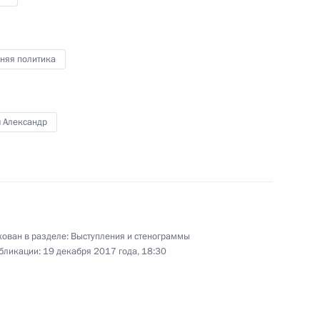
Владимир Путин выступил
на пленарном заседании
XVII съезда Всероссийской
няя политика
политической партии «Единая
Россия».
ч Александр
Встреча с представителями
ован в разделе:
Выступления и стенограммы
крупного российского
бликации:
19 декабря 2017 года, 18:30
бизнеса
21 декабря 2017 года
Аудио, 7 мин.