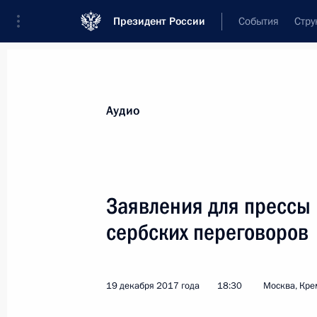
Президент России
События
Стру
Видеозаписи
Фотографии
Аудиозапи
Все материалы
Выступления
Совещан
Аудио
Показа
Заявления для прессы 
сербских переговоров
Встреча с действующими
и бывшими главами
19 декабря 2017 года
18:30
Москва, Кре
регионов