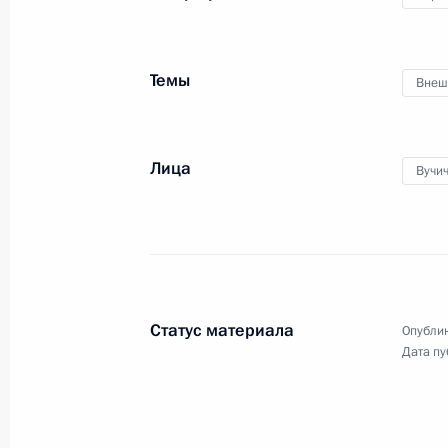
Темы
Внеш
Лица
Вучи
Расширенное заседание
Статус материала
Опублик
коллегии Министерства
Дата пу
обороны
22 декабря 2017 года
Аудио, 1 ч.