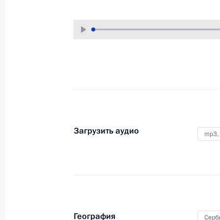
27 декабря 2017 года
Аудио, 2 мин.
В рамках праздничных
мероприятий по случаю нового,
2018 года, Владимир Путин
встретился в Государственном
Кремлёвском дворце
с действующими и бывшими
главами ряда регионов страны.
Загрузить аудио
mp3,
Встреча с руководством
палат Федерального
Собрания
География
25 декабря 2017 года
Аудио, 52 мин.
Серб