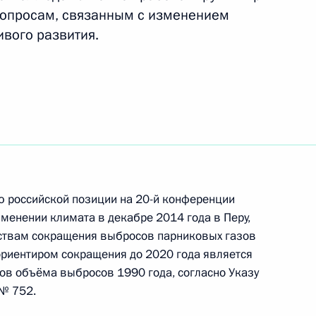
ие в Пятом Азиатско-
вопросам, связанным с изменением
вому развитию
ивого развития.
ие в презентации доклада
окров России: оценка рисков
вий деградации земель.
рационального
есное хозяйство)»
 российской позиции на 20-й конференции
менении климата в декабре 2014 года в Перу,
ствам сокращения выбросов парниковых газов
ориентиром сокращения до 2020 года является
ов объёма выбросов 1990 года, согласно Указу
идента по вопросам климата
 № 752.