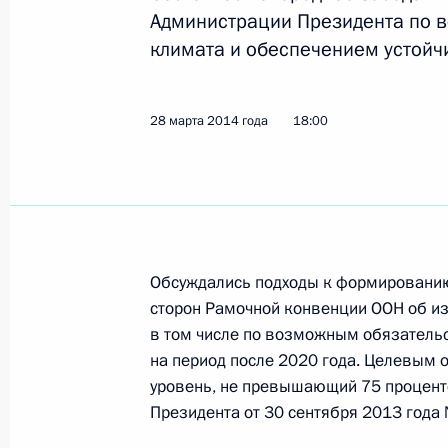
Александр Бедрицкий принял участ
Администрации Президента по 
тихоокеанском форуме по устойчи
климата и обеспечением устойч
29 марта 2018 года, 17:00
28 марта 2014 года
18:00
Александр Бедрицкий принял участ
«Глобальный климат и почвенный п
и эколого-экономических последст
Адаптивные системы и технологии 
природопользования (сельское и л
Обсуждались подходы к формированию
сторон Рамочной конвенции ООН об из
15 марта 2018 года, 15:00
в том числе по возможным обязатель
на период после 2020 года. Целевым 
уровень, не превышающий 75 процент
Заявление спецпредставителя През
Президента от 30 сентября 2013 года
Александра Бедрицкого