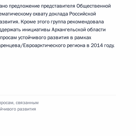
ано предложение представителя Общественной
тематическому охвату доклада Российской
азвития. Кроме этого группа рекомендовала
ддержать инициативы Архангельской области
чей группы по вопросам,
просам устойчивого развития в рамках
и обеспечением устойчивого
аренцева/Евроарктического региона в 2014 году.
ие в Конференции сторон
нении климата
просам, связанным
йчивого развития
чей группы по вопросам