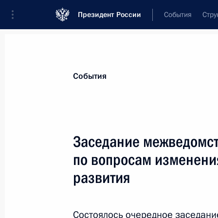
Президент России
События
Стру
Материалы по выбранной персоне
События
Бедрицкий
,
Александр
Иванович
Заседание межведомст
по вопросам изменения
развития
Лента событий
Состоялось очередное заседан