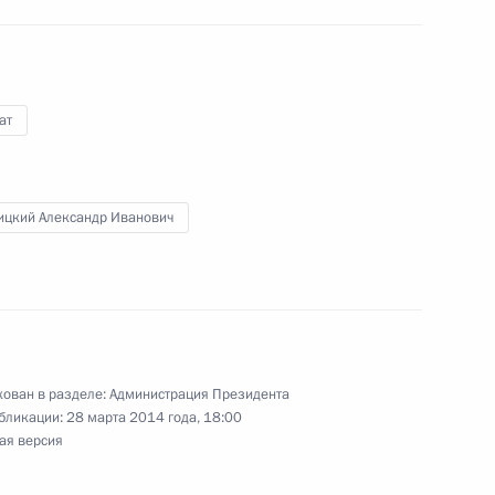
устойчивого развития
ат
чей группы по вопросам
устойчивого развития
ицкий Александр Иванович
идента России по вопросам
ован в разделе:
Администрация Президента
бликации:
28 марта 2014 года, 18:00
ая версия