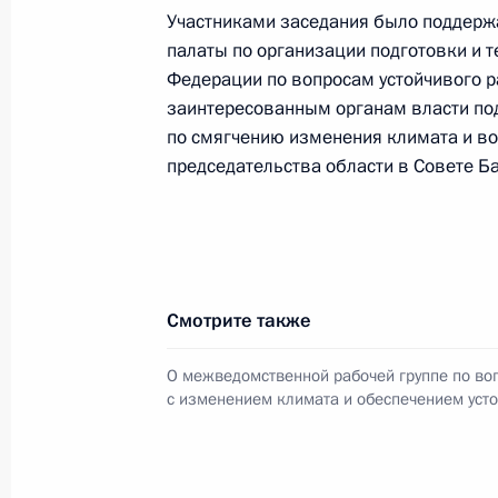
7 ноября 2017 года, 13:50
Участниками заседания было поддерж
палаты по организации подготовки и 
Федерации по вопросам устойчивого р
заинтересованным органам власти по
Заседание Межведомственной рабо
по смягчению изменения климата и во
связанным с изменением климата 
председательства области в Совете Б
развития
23 декабря 2016 года, 14:00
Александр Бедрицкий принял участ
Смотрите также
Рамочной конвенции ООН об изме
О межведомственной рабочей группе по во
16 ноября 2016 года, 17:15
с изменением климата и обеспечением усто
Заседание Межведомственной рабо