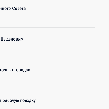
нного Совета
м Цыденовым
точных городов
т рабочую поездку