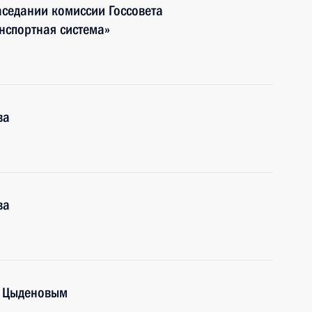
аседании комиссии Госсовета
нспортная система»
ва
ва
м Цыденовым