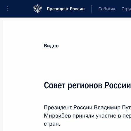
Президент России
События
Стру
Видеозаписи
Фотографии
Аудиозапи
Все материалы
Выступления
Совещан
Видео
Показа
Совет регионов России
Выступление на встрече с главами
Президент России Владимир Пут
иностранных делегаций,
Мирзиёев приняли участие в пе
принимающих участие
стран.
в праздновании Дня Военно-
Морского Флота