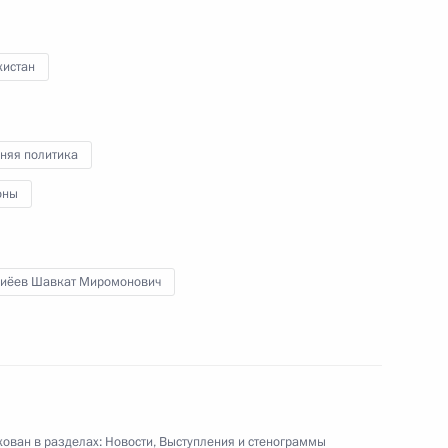
Председателя
Государственных дел КНДР
кистан
в честь Президента России
19 июня 2024 года
Видео, 9 мин.
няя политика
оны
иёев Шавкат Миромонович
ован в разделах:
Новости
,
Выступления и стенограммы