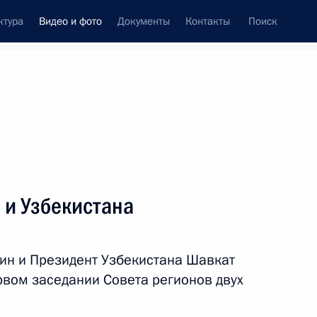
ктура
Видео и фото
Документы
Контакты
Поиск
си
ия, встречи
Встречи со СМИ
июль, 2024
ть следующие материалы
 и Узбекистана
Главный военно-морской
ин и Президент Узбекистана Шавкат
парад
рвом заседании Совета регионов двух