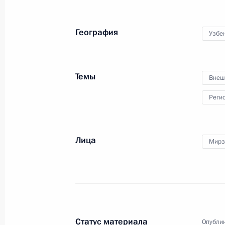
военных вузов
География
Узбе
21 июня 2024 года
Видео, 16 мин.
Темы
Внеш
Реги
Лица
Мирз
Статус материала
Опублик