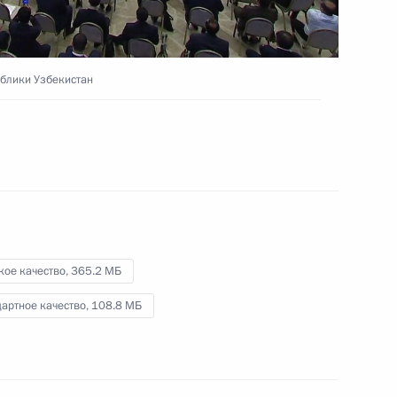
4 июля 2024 года
Видео, 11 мин.
ублики Узбекистан
кое качество,
365.2 МБ
артное качество,
108.8 МБ
Приём от имени