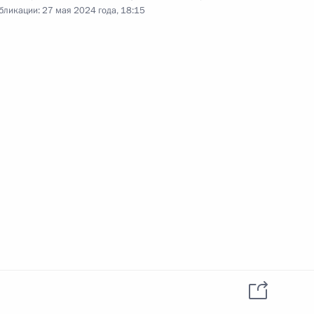
Петербургского международного
бликации:
27 мая 2024 года, 18:15
ма
Видео, 4 ч.