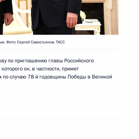
тами Азербайджана,
 Таджикистана и Узбекистана
. Фото: Сергей Савостьянов, ТАСС
кву по приглашению главы Российского
 которого он, в частности, примет
на Шавкатом Мирзиёевым
х по случаю 78-й годовщины Победы в Великой
ом Узбекистана Шавкатом