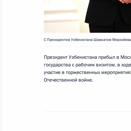
Телефонные разговоры с президен
Белоруссии, Казахстана, Киргизии,
С Президентом Узбекистана Шавкатом Мирзиёевым
18 марта 2024 года, 12:25
Президент Узбекистана прибыл в Мос
государства с рабочим визитом, в ходе
Встреча с Президентом Узбекиста
участие в торжественных мероприятия
Отечественной войне.
21 февраля 2024 года, 18:10
Телефонный разговор с Президент
Мирзиёевым
29 ноября 2023 года, 12:30