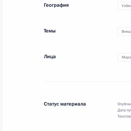
География
Узбе
Неформальная встреча с Президен
и Президентом Узбекистана
Темы
Внеш
17 октября 2023 года, 20:30
Лица
Мирз
Церемония по случаю начала поста
в Узбекистан через территорию Ка
7 октября 2023 года, 15:00
Статус материала
Опублик
Президент России и Президент Узб
Дата пу
для СМИ
Текстов
6 октября 2023 года, 18:55