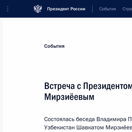
Президент России
События
Стру
Материалы по выбранной персоне
События
Мирзиёев
,
Шавкат
Миромонович
Президент Республики Узбекистан
Встреча с Президенто
Мирзиёевым
Лента событий
Состоялась беседа Владимира П
Узбекистан Шавкатом Мирзиёе