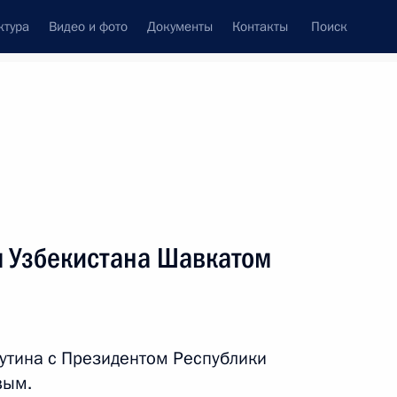
ктура
Видео и фото
Документы
Контакты
Поиск
Все персоны
м Узбекистана Шавкатом
Подписаться на ленту
утина с Президентом Республики
вым.