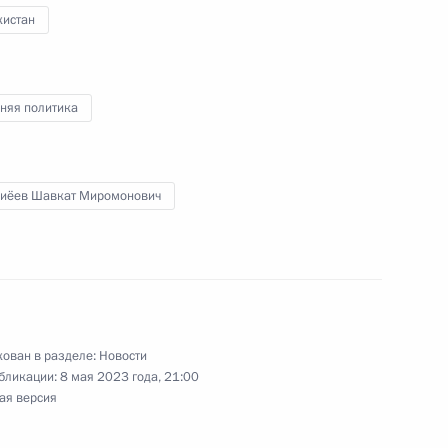
кистан
том Казахстана
няя политика
иёев Шавкат Миромонович
вок российского газа
захстана
ован в разделе:
Новости
екистана сделали заявления
бликации:
8 мая 2023 года, 21:00
ая версия