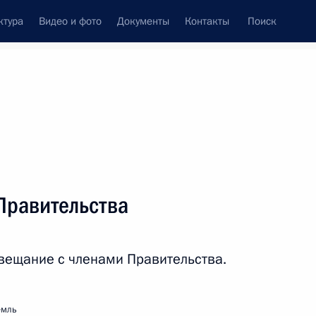
ктура
Видео и фото
Документы
Контакты
Поиск
Все персоны
ции Президента
Правительства
вещание с членами Правительства.
Подписаться на ленту
емль