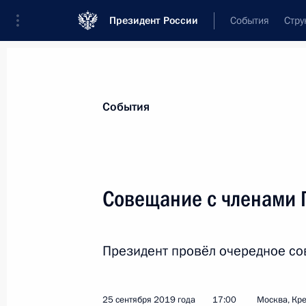
Президент России
События
Стру
Материалы по выбранной персоне
События
Орешкин
,
Максим
Станиславович
заместитель Руководителя Администра
Совещание с членами 
Президент провёл очередное со
Биография
Лента событий
25 сентября 2019 года
17:00
Москва, Кр