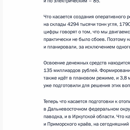
и по электрическим – 85.
5 апреля 2018 года, 15:30
Что касается создания оперативного 
на склады 4294 тысячи тонн угля, 1790
Заседание президиума Госсовета п
цифры говорят о том, что мы двигаемся
практически не было сбоев. Поэтому 
промышленного потенциала регио
и планировали, за исключением одного
1 февраля 2018 года, 19:45
Освоение денежных средств находится 
135 миллиардов рублей. Формирование
Совещание по подготовке заседани
также идёт в плановом режиме, и 3,8
по вопросу развития промышленно
уже подготовили для решения этих воп
17 января 2018 года, 13:00
Теперь что касается подготовки к отоп
в Дальневосточном федеральном округе
паводка, и в Иркутской области. Что 
Совещание с членами Правительст
и Приморского краёв, на сегодняшний 