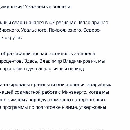
имирович! Уважаемые коллеги!
ьный сезон начался в 47 регионах. Тепло пришло
ого развития Максимом
бирского, Уральского, Приволжского, Северо-
х округов.
 образований полная готовность заявлена
 процентов. Здесь, Владимир Владимирович, мы
 в прошлом году в аналогичный период.
ва
анализированы причины возникновения аварийных
 нашей совместной работе с Минэнерго, когда мы
нне-зимнему периоду совместно на территориях
 программы по подготовке к зиме, утверждены
росам