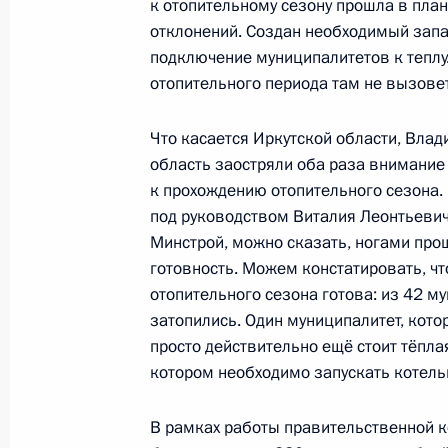
31 октября 2017 года, 15:10
к отопительному сезону прошла в пла
отклонений. Создан необходимый запас
подключение муниципалитетов к теплу
отопительного периода там не вызове
Показа
Что касается Иркутской области, Вла
область заостряли оба раза внимание 
к прохождению отопительного сезона.
под руководством Виталия Леонтьеви
Встреча с военнослужащими Во
Минстрой, можно сказать, ногами про
готовность. Можем констатировать, ч
26 июля 2026 года
отопительного сезона готова: из 42 м
затопились. Один муниципалитет, котор
просто действительно ещё стоит тёпла
котором необходимо запускать котельн
Разделы сайта
Информацион
В рамках работы правительственной к
Президента
ресурсы
России
Президента Ро