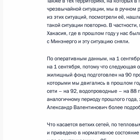
Также в тех территориях, на которых
чрезвычайной ситуации, мы в ручном 
Встреча с главой Минэкономразв
из этих ситуаций, посмотрели её, нашл
такой ситуации повторно. В частности
25 сентября 2018 года, 15:30
Хакасия, где в прошлом году у нас б
с Минэнерго и эту ситуацию сняли.
Заседание президиума Госсовета
По оперативным данным, на 1 сентябр
на 1 сентября, потому что следующая о
10 сентября 2018 года, 11:50
жилищный фонд подготовлен на 90 про
которыми мы двигались в прошлом год
сети – на 92, водопроводные – на 88 п
Совещание по экономическим воп
аналогичному периоду прошлого года, 
5 июля 2018 года, 19:30
Александр Валентинович более подроб
Что касается ветхих сетей, по теплов
и приведено в нормативное состояние
Заседание Госсовета по вопросу р