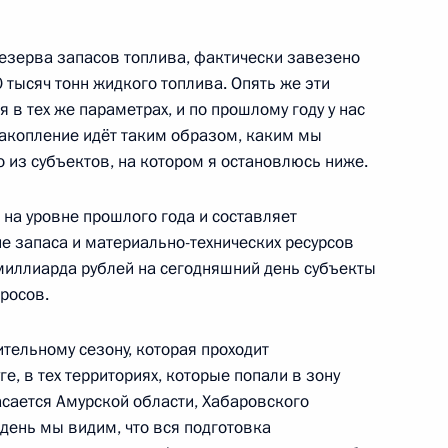
резерва запасов топлива, фактически завезено
 тысяч тонн жидкого топлива. Опять же эти
о вопросу развития
 в тех же параметрах, и по прошлому году у нас
накопление идёт таким образом, каким мы
нов
 из субъектов, на котором я остановлюсь ниже.
на уровне прошлого года и составляет
 запаса и материально-технических ресурсов
я президиума Госсовета
 миллиарда рублей на сегодняшний день субъекты
го потенциала регионов
росов.
ительному сезону, которая проходит
, в тех территориях, которые попали в зону
касается Амурской области, Хабаровского
ва
день мы видим, что вся подготовка