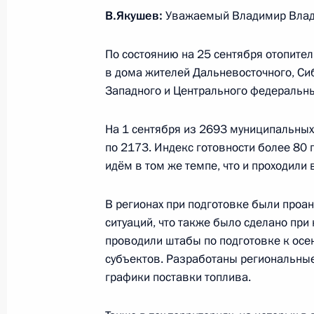
25 сентября 2019 года, 17:00
В.Якушев:
Уважаемый Владимир Влад
По состоянию на 25 сентября отопител
Встреча с Министром экономическ
в дома жителей Дальневосточного, Си
Орешкиным
Западного и Центрального федеральны
3 июня 2019 года, 14:25
На 1 сентября из 2693 муниципальных
по 2173. Индекс готовности более 80
идём в том же темпе, что и проходили
Совещание с членами Правительст
30 января 2019 года, 14:20
В регионах при подготовке были про
ситуаций, что также было сделано при
проводили штабы по подготовке к осе
субъектов. Разработаны региональные
Совещание по экономическим воп
графики поставки топлива.
16 октября 2018 года, 11:15