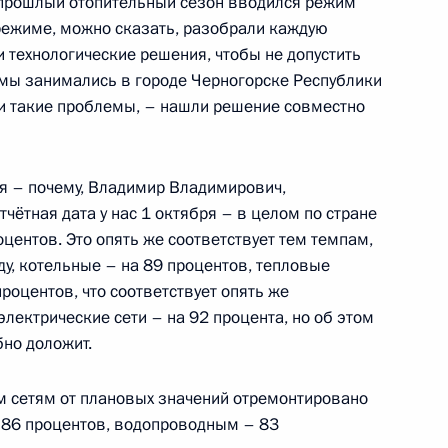
 в прошлый отопительный сезон вводился режим
режиме, можно сказать, разобрали каждую
ития Максимом Орешкиным
и технологические решения, чтобы не допустить
, мы занимались в городе Черногорске Республики
ыли такие проблемы, – нашли решение совместно
я – почему, Владимир Владимирович,
тчётная дата у нас 1 октября – в целом по стране
центов. Это опять же соответствует тем темпам,
у, котельные – на 89 процентов, тепловые
роцентов, что соответствует опять же
росам
электрические сети – на 92 процента, но об этом
но доложит.
ым сетям от плановых значений отремонтировано
 86 процентов, водопроводным – 83
азвития конкуренции