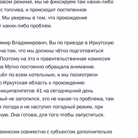
новом режиме, мы не фиксируем там каких‑либо
 топлива, и происходит постепенное
. Мы уверены в том, что прохождение
т каких‑либо проблем.
ть предыдущие материалы
димир Владимирович, Вы по приезде в Иркутскую
на том, что мы должны чётко подготовиться
 Поэтому на это и правительственная комиссия
ча Мутко постоянно обращала внимание.
енно-Морского Флота
шёл по всем котельным, и мы посмотрели
то Иркутская область к прохождению
униципалитетов 41 на сегодняшний день
ый не затопился, это не какая‑то проблема, там
я погода и не наступил погодный режим, при
ую. Она готова, для того чтобы запуститься.
ные
Официальные
Правовая и
омиссии совместно с субъектом дополнительно
сетевые ресурсы
техническая
ссии
Президента России
информация