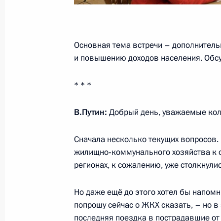
Максим Орешкин рассказал о подг
идеи для нового времени»
Основная тема встречи – дополнитель
и повышению доходов населения. Обсу
11 апреля 2023 года, 12:00
* * *
Совещание по экономическим воп
В.Путин:
Добрый день, уважаемые кол
7 июня 2022 года, 13:45
Сначала несколько текущих вопросов.
жилищно‑коммунального хозяйства к о
регионах, к сожалению, уже столкнули
Совещание по экономическим воп
18 апреля 2022 года, 15:10
Но даже ещё до этого хотел бы напомн
попрошу сейчас о ЖКХ сказать, – но в 
последняя поездка в пострадавшие от