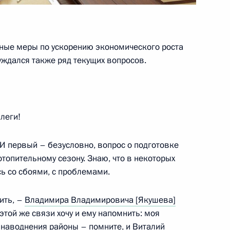
отовке форума «Сильные
ные меры по ускорению экономического роста
ждался также ряд текущих вопросов.
росам
леги!
 И первый – безусловно, вопрос о подготовке
топительному сезону. Знаю, что в некоторых
сь со сбоями, с проблемами.
росам
ить, –
Владимира Владимировича [Якушева]
этой же связи хочу и ему напомнить: моя
 наводнения районы – помните, и
Виталий