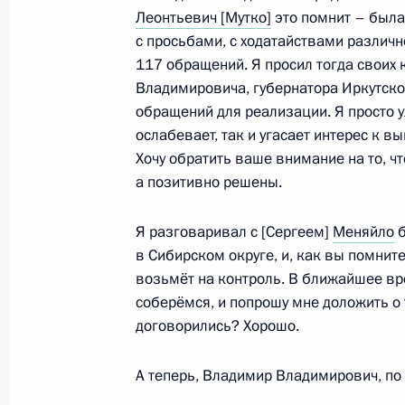
Совещание по экономическим воп
Леонтьевич [Мутко]
это помнит – была
с просьбами, с ходатайствами различн
28 сентября 2021 года, 14:30
117 обращений. Я просил тогда своих
Владимировича, губернатора Иркутско
обращений для реализации. Я просто у
Заседание комиссии Госсовета по
ослабевает, так и угасает интерес к 
«Здравоохранение»
Хочу обратить ваше внимание на то, ч
а позитивно решены.
24 мая 2021 года, 17:30
Я разговаривал с [Сергеем]
Меняйло
б
в Сибирском округе, и, как вы помните
Совещание с членами Правительст
возьмёт на контроль. В ближайшее вр
9 октября 2019 года, 16:30
соберёмся, и попрошу мне доложить о 
договорились? Хорошо.
А теперь, Владимир Владимирович, по 
Совещание с членами Правительст