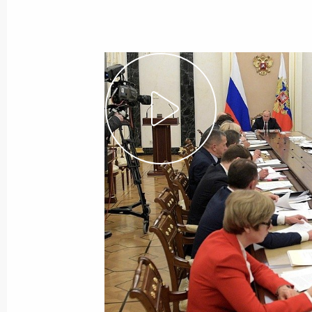
Показа
Совещание по вопросам ликвидаци
11 апреля 2024 года, 17:00
Совещание по развитию речного су
20 июня 2023 года, 19:05
Встреча с членами Общероссийско
«Деловая Россия»
26 мая 2023 года, 18:30