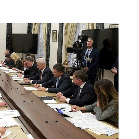
ть следующие материалы
и последствий паводков
доходства
й общественной организации