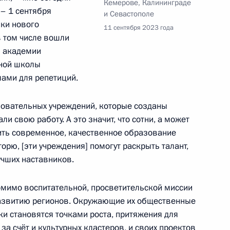
адской области Антоном
Кемерове, Калининграде
 – 1 сентября
и Севастополе
ики нового
11 сентября 2023 года
в том числе вошли
й академии
ьной школы
ами для репетиций.
та по экономическим
ространению новой
зовательных учреждений, которые созданы
ли свою работу. А это значит, что сотни, а может
чить современное, качественное образование
торю, [эти учреждения] помогут раскрыть талант,
учших наставников.
 направлению «Малое
помимо воспитательной, просветительской миссии
азвитию регионов. Окружающие их общественные
ки становятся точками роста, притяжения для
 за счёт и культурных кластеров, и своих проектов