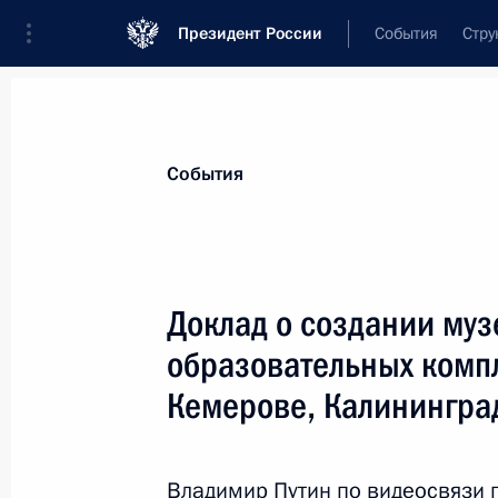
Президент России
События
Стру
Материалы по выбранной персоне
События
Алиханов
,
Антон
Андреевич
Министр промышленности и торговли 
Доклад о создании муз
образовательных компл
Кемерове, Калинингра
Лента событий
Владимир Путин по видеосвязи 