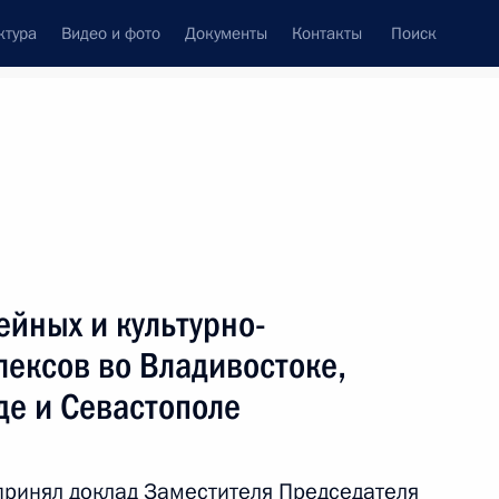
ктура
Видео и фото
Документы
Контакты
Поиск
Все персоны
Российской Федерации
ейных и культурно-
ексов во Владивостоке,
де и Севастополе
Подписаться на ленту
принял доклад Заместителя Председателя