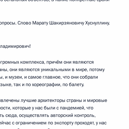
просы. Слово Марату Шакирзяновичу Хуснуллину.
 направлению «Малое
ладимирович!
 огромных комплекса, причём они являются
уда
аны, они являются уникальными в мире, потому
ы, и музеи, и самое главное, что они собрали
ыке, так и по хореографии, по балету.
ивлечены лучшие архитекторы страны и мировые
алининградской области
ости, которые у нас были с пандемией, что
ть сюда, осуществлять авторский контроль,
йчас с ограничением по экспорту проходят, у нас