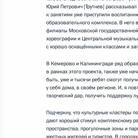
Встреча с губернатором Калинингр
Юрий Петрович [Трутнев] рассказывал
Алихановым
к занятиям уже приступили воспитанн
20 мая 2022 года, 18:10
образовательного комплекса. В него 
филиалы Московской государственно
хореографии и Центральной музыкал
с хорошо оснащёнными классами и зал
Заседание рабочей группы Госсове
вопросам и противодействию расп
В Кемерово и Калининграде ряд обра
коронавирусной инфекции
в рамках этого проекта, также уже нача
23 марта 2022 года, 15:00
быть, уже и тысячи ребят смогут полу
у себя дома, в своём регионе. И, я пов
творческий дар, получить поддержку л
Заседание комиссии Госсовета по
Подчеркну, что культурные кластеры 
и среднее предпринимательство»
дают хороший стимул комплексному р
22 марта 2022 года, 14:30
пространства, прогулочные зоны и пар
местных жителей и туристов. В городах