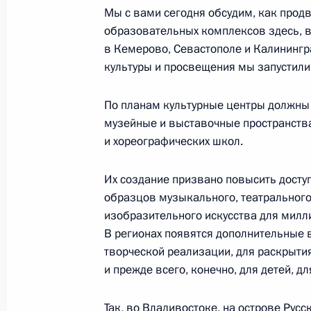
Мы с вами сегодня обсудим, как продв
11 января 2023 года, 17:00
образовательных комплексов здесь, в
в Кемерово, Севастополе и Калинингр
культуры и просвещения мы запустили 
Встреча с губернатором Калинингр
Алихановым
По планам культурные центры должны
музейные и выставочные пространств
1 сентября 2022 года, 20:00
и хореографических школ.
Их создание призвано повысить досту
Cовместное заседание комиссий Го
образцов музыкального, театрального
«Промышленность», «Наука» и «Мал
изобразительного искусства для милл
предпринимательство»
В регионах появятся дополнительные
творческой реализации, для раскрытия
7 июня 2022 года, 18:00
и прежде всего, конечно, для детей, д
Так, во Владивостоке, на острове Русс