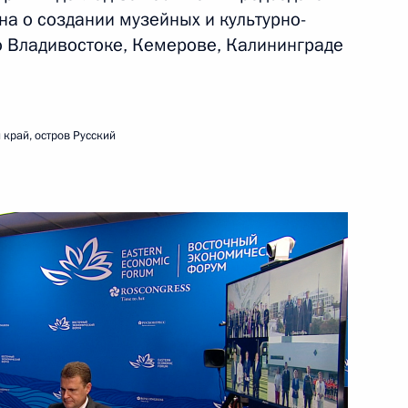
а о создании музейных и культурно-
ть следующие материалы
 Владивостоке, Кемерове, Калининграде
а Государственного Совета
край, остров Русский
ьтурно-образовательных
рове, Калининграде
 направлениям «Экономика