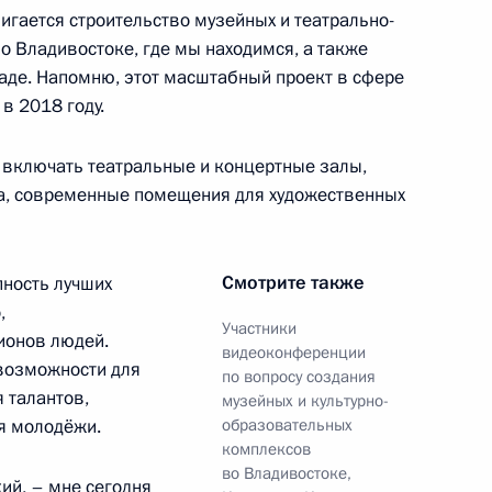
игается строительство музейных и театрально-
о Владивостоке, где мы находимся, а также
аде. Напомню, этот масштабный проект в сфере
в 2018 году.
адской области Антоном
 включать театральные и концертные залы,
а, современные помещения для художественных
Смотрите также
пность лучших
сcовета по направлениям
,
Участники
ое и среднее
ионов людей.
видеоконференции
 возможности для
по вопросу создания
 талантов,
музейных и культурно-
ля молодёжи.
образовательных
комплексов
во Владивостоке,
кий, – мне сегодня