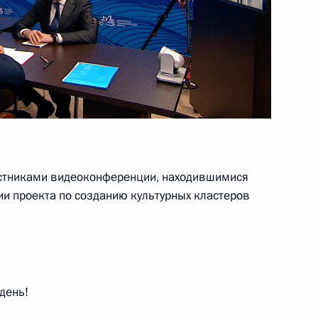
 заводов в Калининградской
урге
частниками видеоконференции, находившимися
 направлению «Малое
ии проекта по созданию культурных кластеров
день!
 направлению