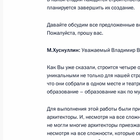
планируется завершить их создание.
Давайте обсудим все предложенные во
Заседание комиссии Госсовета по
Пожалуйста, прошу вас.
и среднее предпринимательство»
27 апреля 2021 года, 18:00
М.Хуснуллин:
Уважаемый Владимир В
Как Вы уже сказали, строится четыре
Совещание о ситуации на рынке тр
уникальными не только для нашей стр
что они собрали в одном месте и театр
27 мая 2020 года, 18:00
образование – образование как по муз
Для выполнения этой работы были пр
Рабочая встреча с губернатором К
архитекторы. И, несмотря на все сложн
Антоном Алихановым
не могли многие архитекторы приезжа
21 апреля 2020 года, 16:30
несмотря на все сложности, которые се