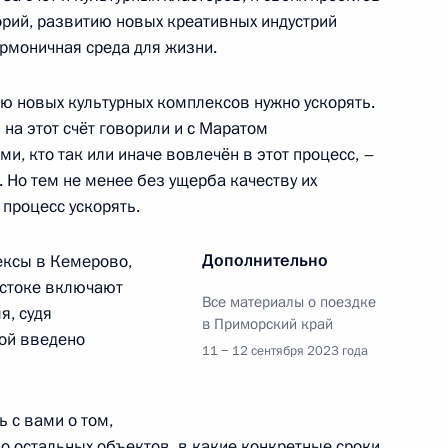
торий, развитию новых креативных индустрий
номической поддержки
рмоничная среда для жизни.
ию новых культурных комплексов нужно ускорять.
на этот счёт говорили и с Маратом
и, кто так или иначе вовлечён в этот процесс, –
. Но тем не менее без ущерба качеству их
та по экономическим
 процесс ускорять.
ространению новой
Дополнительно
ексы в Кемерово,
остоке включают
Все материалы о поездке
я, судя
в Приморский край
ой введено
11 − 12 сентября 2023 года
 поднят государственный
ь с вами о том,
во остальных объектов, в какие конкретные сроки