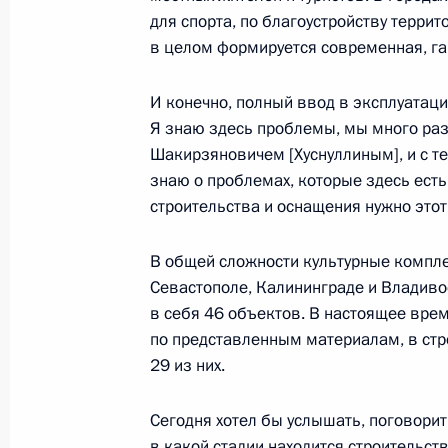
для спорта, по благоустройству терри
Совещание о мерах социально-эко
в целом формируется современная, га
регионов
И конечно, полный ввод в эксплуатац
16 марта 2022 года, 18:10
Я знаю здесь проблемы, мы много раз 
Шакирзяновичем [Хуснуллиным], и с тем
знаю о проблемах, которые здесь есть
Заседание рабочей группы Госсове
строительства и оснащения нужно этот
вопросам и противодействию расп
коронавирусной инфекции
В общей сложности культурные компл
Севастополе, Калининграде и Владив
16 марта 2022 года, 13:00
в себя 46 объектов. В настоящее врем
по представленным материалам, в стр
29 из них.
На пароме «Маршал Рокоссовский»
флаг
Сегодня хотел бы услышать, поговорит
4 марта 2022 года, 13:55
в какой стадии находится строительст