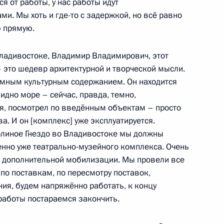
лся от работы, у нас работы идут
ми. Мы хоть и где-то с задержкой, но всё равно
 прямую.
та по направлению «Малое
ладивостоке, Владимир Владимирович, этот
– это шедевр архитектурной и творческой мысли.
ромным культурным содержанием. Он находится
видно море – сейчас, правда, темно,
ня, посмотрел по введённым объектам – просто
алининградской области
. И он [комплекс] уже эксплуатируется.
рлиное Гнездо во Владивостоке мы должны
енно уже театрально-музейного комплекса. Очень
т дополнительной мобилизации. Мы провели все
по поставкам, по пересмотру поставок,
я, будем напряжённо работать, к концу
льтурно-образовательных
работы постараемся закончить.
й Федерации