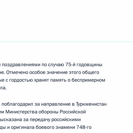
ы Бердымухамедовым
ы Бердымухамедовым
и поздравлениями по случаю 75-й годовщины
е. Отмечено особое значение этого общего
лахаты (Народного совета)
ые с гордостью хранят память о беспримерном
ухамедовым
ла.
 поблагодарил за направление в Туркменистан
ии Министерства обороны Российской
ысказана за передачу российскими
ом Туркменистана Сердаром
ды и оригинала боевого знамени 748-го