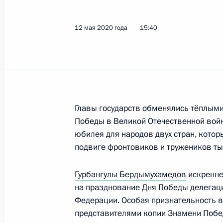
Телефонный разговор с Гурбангул
13 мая 2026 года, 18:50
12 мая 2020 года
15:40
Телефонный разговор с Гурбангул
16 мая 2025 года, 17:50
Главы государств обменялись тёплым
Победы в Великой Отечественной войн
Встреча с Председателем Халк Мас
юбилея для народов двух стран, котор
Туркменистана Гурбангулы Бердым
подвиге фронтовиков и тружеников ты
11 октября 2024 года, 14:15
Гурбангулы Бердымухамедов
искренне
на празднование Дня Победы делегац
Федерации. Особая признательность в
Телефонный разговор с Президент
представителями копии Знамени Побе
Бердымухамедовым