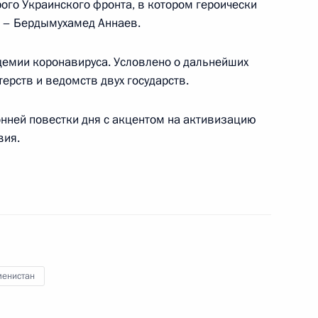
ого Украинского фронта, в котором героически
а – Бердымухамед Аннаев.
демии коронавируса. Условлено о дальнейших
ерств и ведомств двух государств.
о совета Национального
лы Бердымухамедовым
онней повестки дня с акцентом на активизацию
вия.
тана Сердаром
менистан
ом Туркменистана Гурбангулы