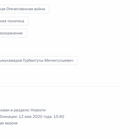
 Президентом Туркменистана
кая Отечественная война
няя политика
воохранение
стана по случаю 30-летия
раны
ымухамедов Гурбангулы Мяликгулыевич
 – членов ШОС
ован в разделе:
Новости
бликации:
12 мая 2020 года, 15:40
ая версия
ом Туркменистана Гурбангулы