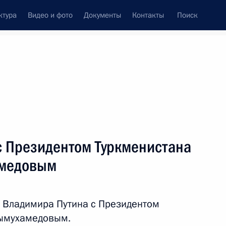
ктура
Видео и фото
Документы
Контакты
Поиск
Все персоны
с Президентом Туркменистана
амедовым
Подписаться на ленту
 Владимира Путина с Президентом
дымухамедовым.