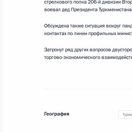
стрелкового полка 206-й дивизии Втор
воевал дед Президента Туркменистан
19 марта 2024 года, 12:50
Обсуждена также ситуация вокруг пан
контактах по линии профильных минист
Встреча с Председателем Народног
собрания Туркменистана Гурбангу
Затронут ряд других вопросов двустор
3 ноября 2022 года, 16:10
торгово-экономического взаимодейст
Встреча с Президентом Туркменис
Бердымухамедовым
29 июня 2022 года, 14:00
География
Турк
Телефонный разговор с Президент