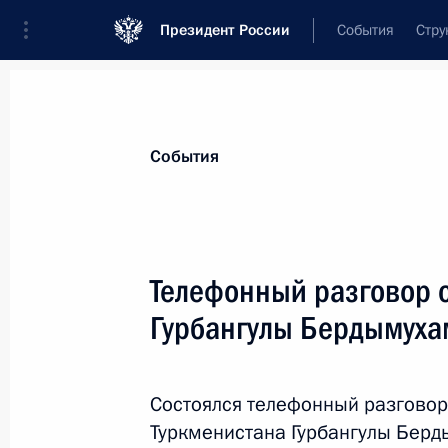
Президент России
События
Стру
Материалы по выбранной персоне
События
Бердымухамедов
,
Гурбангулы
Мяликгулыевич
Телефонный разговор 
Гурбангулы Бердымух
Лента событий
Состоялся телефонный разговор
Туркменистана Гурбангулы Бер