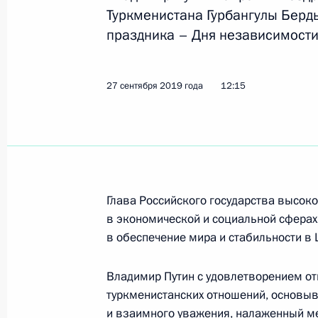
Телефонный разговор с Гурбангул
Туркменистана Гурбангулы Берд
праздника – Дня независимости
13 мая 2026 года, 18:50
27 сентября 2019 года
12:15
Телефонный разговор с Гурбангул
16 мая 2025 года, 17:50
Встреча с Председателем Халк Мас
Глава Российского государства высоко
Туркменистана Гурбангулы Бердым
в экономической и социальной сферах
11 октября 2024 года, 14:15
в обеспечение мира и стабильности в 
Владимир Путин с удовлетворением от
туркменистанских отношений, основы
Телефонный разговор с Президент
и взаимного уважения, налаженный м
Бердымухамедовым