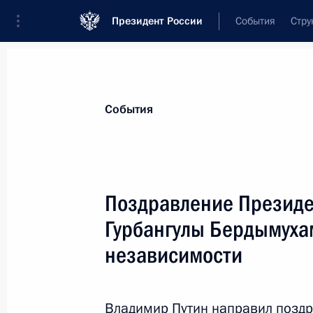
Президент России
События
Стру
Материалы по выбранной персоне
События
Бердымухамедов
,
Гурбангулы
Мяликгулыевич
Поздравление Президе
Гурбангулы Бердымуха
независимости
Лента событий
Владимир Путин направил позд