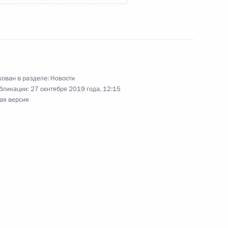
 Президентом Туркменистана
ован в разделе:
Новости
стана по случаю 30-летия
бликации:
27 сентября 2019 года, 12:15
раны
ая версия
 – членов ШОС
ом Туркменистана Гурбангулы