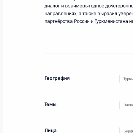
диалог и взаимовыгодное двусторонне
19 марта 2024 года, 12:50
направлениях, а также выразил увере
партнёрства России и Туркменистана н
Встреча с Председателем Народног
собрания Туркменистана Гурбангу
3 ноября 2022 года, 16:10
География
Турк
Встреча с Президентом Туркменис
Бердымухамедовым
29 июня 2022 года, 14:00
Темы
Внеш
Телефонный разговор с Президент
Лица
Берд