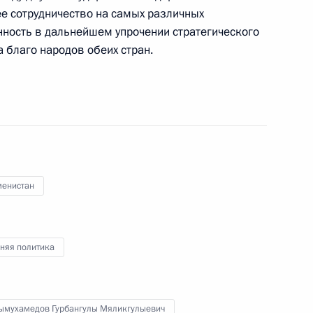
е сотрудничество на самых различных
нность в дальнейшем упрочении стратегического
а благо народов обеих стран.
о совета Национального
лы Бердымухамедовым
менистан
тана Сердаром
няя политика
ом Туркменистана Гурбангулы
ымухамедов Гурбангулы Мяликгулыевич