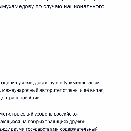
ы Бердымухамедовым
ымухамедову по случаю национального
.
ы Бердымухамедовым
лахаты (Народного совета)
 оценил успехи, достигнутые Туркменистаном
ухамедовым
, международный авторитет страны и её вклад
Центральной Азии.
метил высокий уровень российско-
вающихся на добрых традициях дружбы
ом Туркменистана Сердаром
ежду двумя государствами содержательный