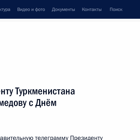
ктура
Видео и фото
Документы
Контакты
Поиск
Все персоны
нту Туркменистана
медову с Днём
Подписаться на ленту
равительную телеграмму Президенту