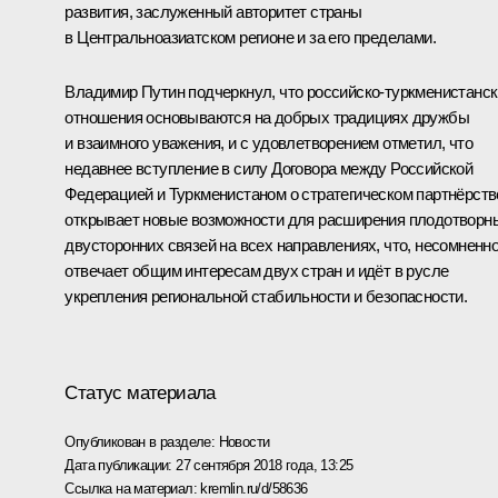
развития, заслуженный авторитет страны
в Центральноазиатском регионе и за его пределами.
Владимир Путин подчеркнул, что российско-туркменистанс
отношения основываются на добрых традициях дружбы
и взаимного уважения, и с удовлетворением отметил, что
недавнее вступление в силу Договора между Российской
Федерацией и Туркменистаном о стратегическом партнёрств
открывает новые возможности для расширения плодотворн
двусторонних связей на всех направлениях, что, несомненно
отвечает общим интересам двух стран и идёт в русле
укрепления региональной стабильности и безопасности.
Статус материала
Опубликован в разделе:
Новости
Дата публикации:
27 сентября 2018 года, 13:25
Ссылка на материал:
kremlin.ru/d/58636