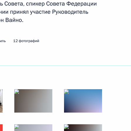
ь Совета, спикер Совета Федерации
а
нии принял участие Руководитель
н Вайно.
отовке заседания Совета
мль
12 фотографий
и спорта и комиссии
, физическая культура
льств компаниями –
етей в цифровой среде