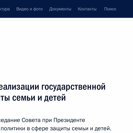
ктура
Видео и фото
Документы
Контакты
Поиск
Все персоны
енной Думы
реализации государственной
ты семьи и детей
Подписаться на ленту
седание Совета при Президенте
политики в сфере защиты семьи и детей.