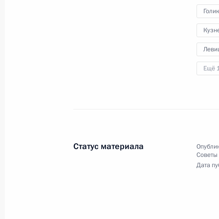
Анна Кузнецова направила Презид
Голи
Уполномоченного по правам ребён
Кузн
29 мая 2020 года, 08:00
Леви
Ещё 
Встреча с Уполномоченным по пра
Кузнецовой
31 мая 2019 года, 14:45
Статус материала
Опублик
30 российских детей возвращены 
Советы
Дата пу
5 января 2019 года, 19:00
Заседание Совета по реализации г