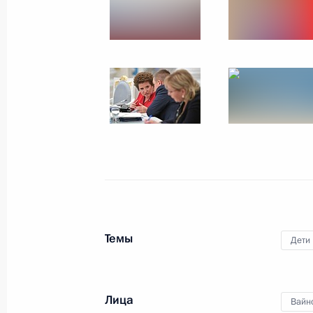
Встреча с Уполномоченным по пра
Кузнецовой
31 мая 2021 года, 12:30
Заседание комиссии Госсовета по
18 февраля 2021 года, 14:00
Беседа с семьями, удостоенными о
Темы
Дети
1 июня 2020 года, 15:15
Лица
Вайн