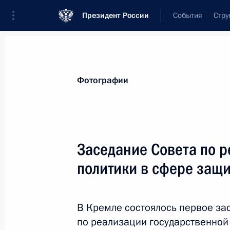
Президент России
События
Стру
Материалы по выбранной персоне
Фотографии
Кузнецова
,
Анна
Юрьевна
Заместитель Председателя Государств
Заседание Совета по 
политики в сфере защи
Лента событий
В Кремле состоялось первое за
по реализации государственной 