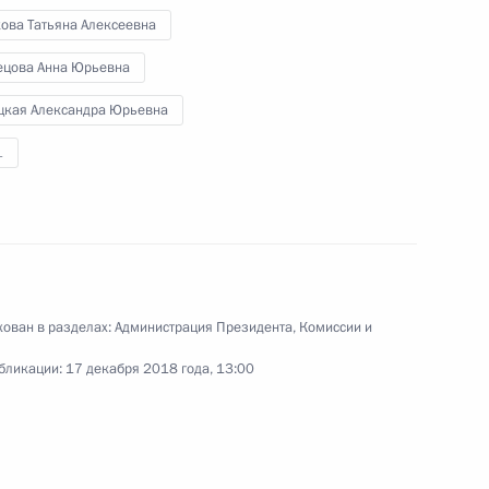
енту ежегодный доклад
кова Татьяна Алексеевна
ка
ецова Анна Юрьевна
цкая Александра Юрьевна
1
вам ребёнка Анной
ован в разделах:
Администрация Президента
,
Комиссии и
из Ирака
бликации:
17 декабря 2018 года, 13:00
осударственной политики