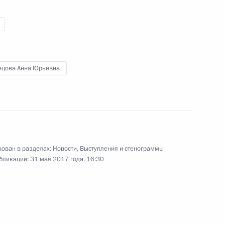
ихся из Ирака российских
ецова Анна Юрьевна
ативой создания
ийских детей из горячих
ован в разделах:
Новости
,
Выступления и стенограммы
бликации:
31 мая 2017 года, 16:30
стниками молодёжного форума