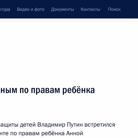
ктура
Видео и фото
Документы
Контакты
Поиск
Все персоны
енной Думы
нным по правам ребёнка
Подписаться на ленту
ащиты детей Владимир Путин встретился
нте по правам ребёнка Анной