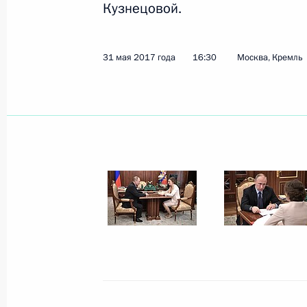
Кузнецовой.
Показа
31 мая 2017 года
16:30
Москва, Кремль
Анна Кузнецова встретилась с поб
года»
24 ноября 2017 года, 18:00
Анна Кузнецова посетила регионы 
3 ноября 2017 года, 16:00
О доступности детского летнего от
детей
4 сентября 2017 года, 11:45