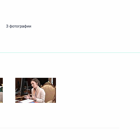
ть следующие материалы
3 фотографии
едителями конкурса «Семья
Дальнего Востока
дыха для особых категорий