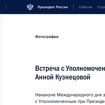
Президент России
События
Стру
Материалы по выбранной персоне
Фотографии
Кузнецова
,
Анна
Юрьевна
Заместитель Председателя Государств
Встреча с Уполномоче
Анной Кузнецовой
Лента событий
Накануне Международного дня з
с Уполномоченным при Президе