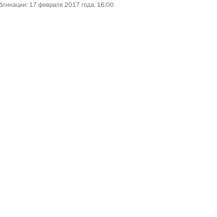
бликации:
17 февраля 2017 года, 16:00
о Всероссийском форуме
вам ребёнка Анной
ию с двухдневным визитом