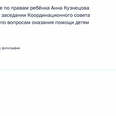
ть следующие материалы
е по правам ребёнка Анна Кузнецова
 заседании Координационного совета
 по вопросам оказания помощи детям
едителями конкурса «Семья
1 фотография
Дальнего Востока
дыха для особых категорий