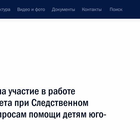
ктура
Видео и фото
Документы
Контакты
Поиск
Все персоны
енной Думы
а участие в работе
ета при Следственном
опросам помощи детям юго-
Подписаться на ленту