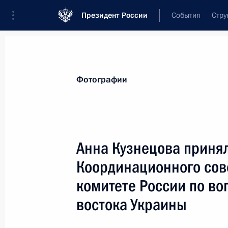
Президент России
События
Стру
Материалы по выбранной персоне
Фотографии
Кузнецова
,
Анна
Юрьевна
Заместитель Председателя Государств
Анна Кузнецова принял
Координационного сов
комитете России по в
Лента событий
востока Украины