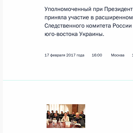
Показа
Уполномоченный при Президент
приняла участие в расширенном
Следственного комитета России
Анна Кузнецова встретилась с поб
юго-востока Украины.
года»
24 ноября 2017 года, 18:00
17 февраля 2017 года
16:00
Москва
Анна Кузнецова посетила регионы 
3 ноября 2017 года, 16:00
О доступности детского летнего от
детей
4 сентября 2017 года, 11:45