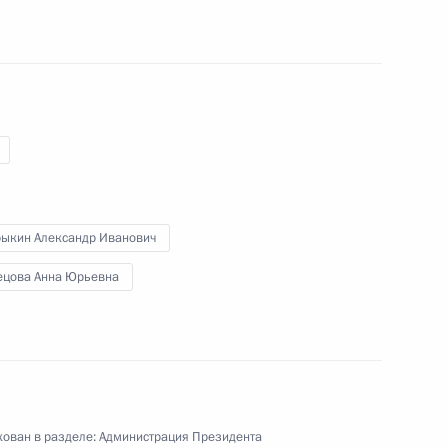
ихся из Ирака российских
ативой создания
рыкин Александр Иванович
ийских детей из горячих
ецова Анна Юрьевна
стниками молодёжного форума
ован в разделе:
Администрация Президента