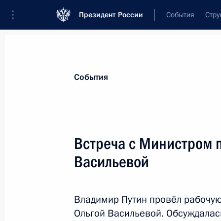
Президент России
События
Стру
Материалы по выбранной персоне
События
Васильева
,
Ольга
Юрьевна
Встреча с Министром 
Васильевой
Лента событий
Владимир Путин провёл рабочу
Ольгой Васильевой. Обсуждалас