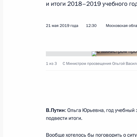
и итоги 2018–2019 учебного год
Заседание Совета по межнациона
29 ноября 2019 года, 18:20
21 мая 2019 года
12:30
Московская обла
Заседание Совета по реализации г
в сфере защиты семьи и детей
4 июля 2019 года, 17:00
1 из 3
С Министром просвещения Ольгой Васил
Встреча с Министром просвещения
21 мая 2019 года, 12:30
В.Путин
: Ольга Юрьевна, год учебный 
подвести итоги.
Встреча с главой Минпросвещения
Вообще хотелось бы поговорить о ситу