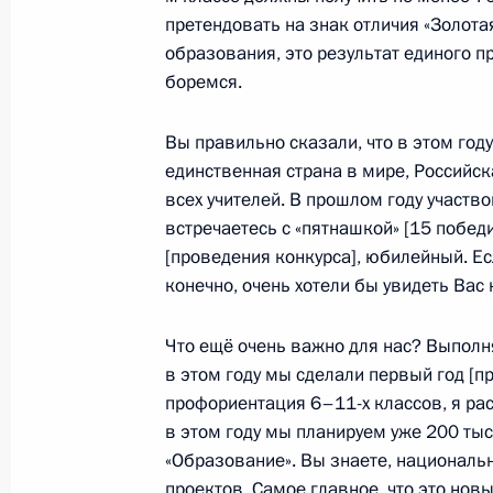
претендовать на знак отличия «Золотая
20 февраля 2017 года, 13:30
образования, это результат единого п
боремся.
Совещание по вопросам финансир
Вы правильно сказали, что в этом году
науки
единственная страна в мире, Российск
17 октября 2016 года, 18:40
всех учителей. В прошлом году участв
встречаетесь с «пятнашкой» [15 победит
[проведения конкурса], юбилейный. Ес
конечно, очень хотели бы увидеть Вас 
Подписан Указ «О Министре образо
Федерации»
Что ещё очень важно для нас? Выполн
19 августа 2016 года, 15:15
в этом году мы сделали первый год [пр
профориентация 6–11-х классов, я ра
в этом году мы планируем уже 200 ты
«Образование». Вы знаете, националь
проектов. Самое главное, что это но