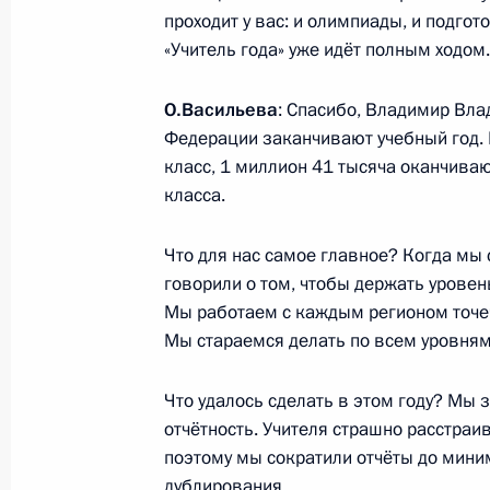
31 января 2019 года, 15:10
проходит у вас: и олимпиады, и подгот
«Учитель года» уже идёт полным ходом
Совещание с членами Правительст
О.Васильева
: Спасибо, Владимир Вла
Федерации заканчивают учебный год. В
28 ноября 2018 года, 17:00
класс, 1 миллион 41 тысяча оканчивают
класса.
Совещание с членами Правительст
Что для нас самое главное? Когда мы 
говорили о том, чтобы держать уровен
20 июня 2018 года, 16:00
Мы работаем с каждым регионом точеч
Мы стараемся делать по всем уровня
Заседание Комиссии по делам инв
Что удалось сделать в этом году? Мы 
23 января 2018 года, 16:00
отчётность. Учителя страшно расстраи
поэтому мы сократили отчёты до мини
дублирования.