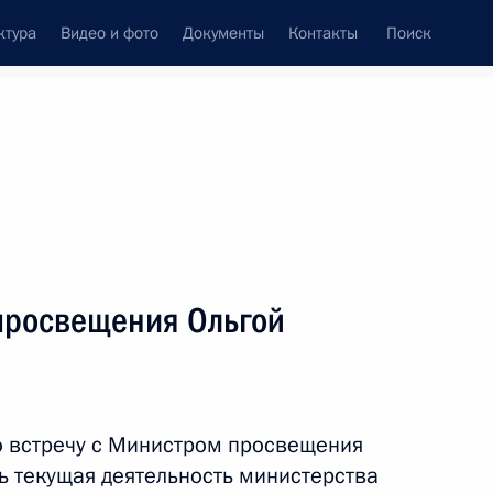
ктура
Видео и фото
Документы
Контакты
Поиск
Все персоны
просвещения Ольгой
Подписаться на ленту
ю встречу с Министром просвещения
ь текущая деятельность министерства