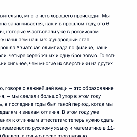
противодействию коррупции
твительно, много чего хорошего происходит. Мы
на заканчивается, как и в прошлом году, это 6
ч, которые участвовали уже в российском
ку начинаем наш международный этап.
ромышленности
 прошла Азиатская олимпиада по физике, наши
и, четыре серебряных и одну бронзовую. То есть
ки сильнее, чем многие их сверстники из других
ямой линии с Владимиром
то, говоря о важнейшей вещи – это образование
ия, – мы сделали большой упор в этом году
ить, в последние годы был такой период, когда мы
далям и знакам отличия. В этом году, уже
вания к отличным аттестатам: теперь нужно сдать
экзаменах по русскому языку и математике в 11-
ьгой Васильевой
 баллов, и только после этого можно