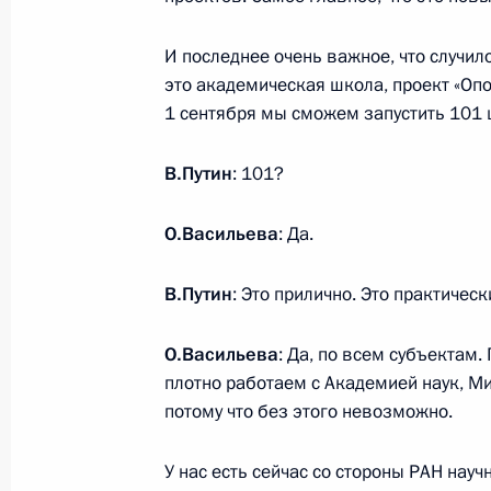
Встреча с военнослужащими Во
И последнее очень важное, что случило
26 июля 2026 года
это академическая школа, проект «Оп
1 сентября мы сможем запустить 101 
В.Путин
: 101?
Разделы сайта
Информацион
О.Васильева
: Да.
Президента
ресурсы
России
Президента Ро
В.Путин
: Это прилично. Это практическ
События
Президент России
Текущий ресурс
Структура
О.Васильева
: Да, по всем субъектам.
Конституция Росс
Видео и фото
плотно работаем с Академией наук, М
Государственная
Документы
потому что без этого невозможно.
символика
Контакты
Обратиться к Пре
Поиск
Президент Росси
У нас есть сейчас со стороны РАН нау
гражданам школь