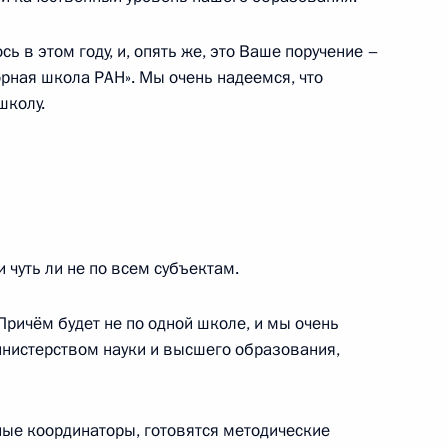
енно-Морского Флота
сь в этом году, и, опять же, это Ваше поручение –
орная школа РАН». Мы очень надеемся, что
школу.
ные
Официальные
Правовая и
сетевые ресурсы
техническая
ссии
Президента России
информация
и чуть ли не по всем субъектам.
MAX
О портале
ВКонтакте
Об использовании
 Причём будет не по одной школе, и мы очень
ии
информации сайта
Rutube
инистерством науки и высшего образования,
О персональных
Telegram-канал
данных пользователей
YouTube
зиденту
Написать в редакцию
и —
чные координаторы, готовятся методические
ного