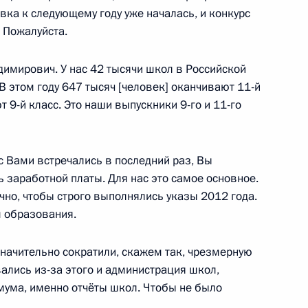
овка к следующему году уже началась, и конкурс
. Пожалуйста.
ва
димирович. У нас 42 тысячи школ в Российской
 этом году 647 тысяч [человек] оканчивают 11-й
 9-й класс. Это наши выпускники 9-го и 11-го
ва
с Вами встречались в последний раз, Вы
ь заработной платы. Для нас это самое основное.
но, чтобы строго выполнялись указы 2012 года.
м образования.
алидов
значительно сократили, скажем так, чрезмерную
вались из-за этого и администрация школ,
мума, именно отчёты школ. Чтобы не было