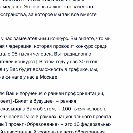
 медаль». Это очень важно, это качество
ространства, за которое мы так все вместе
ования фундаментальной
 у нас замечательный конкурс. Вы знаете, что мы
ая Федерация, которая проводит конкурс среди
овало 95 тысяч человек. Вы традиционно
елей конкурса]. В этом году у нас 30-й год
ли у Вас будет возможность в графике, мы,
на финале у нас в Москве.
вания и науки Российской
яя Ваши поручения о ранней профориентации,
оект] «Билет в будущее» – ранняя
ссказывала Вам об этом, – 100 тысяч человек,
сяч человек уже в рамках национального проекта
ный проект «Образование» – это 10 федеральных
вый качественный уровень нашего образования.