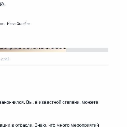
а.
льным отношениям
сть, Ново-Огарёво
осударственной политики
ьевой.
 Ольгой Васильевой
закончился. Вы, в известной степени, можете
 Ольгой Васильевой
ации в отрасли. Знаю, что много мероприятий