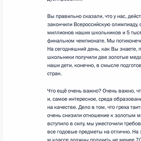
Заседание президиума Совета по 
Вы правильно сказали, что у нас, дейс
27 октября 2017 года, 17:00
закончили Всероссийскую олимпиаду, о
миллионов наших школьников и 5 тыся
финальном чемпионате. Мы потихонеч
Совещание по развитию лёгкой п
На сегодняшний день, как Вы знаете,
школьники получили две золотые медал
24 августа 2017 года, 14:10
наши дети, конечно, в смысле подготов
стран.
Перечень поручений по итогам Пр
Что ещё очень важно? Очень важно, ч
Путиным
и, самое интересное, среда образован
на качестве. Дело в том, что греха та
22 июня 2017 года, 16:00
очень снизили отношение к золотым ме
вступило в силу, мы ужесточили требо
все годовые предметы на отлично. На 
Встреча с главой Минобрнауки Ол
м классе должны получить не менее 70