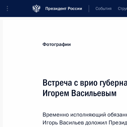
Президент России
События
Стру
Материалы по выбранной персоне
Фотографии
Васильев
,
Игорь
Владимирович
Встреча с врио губерн
Игорем Васильевым
Лента событий
Временно исполняющий обязанн
Игорь Васильев доложил Презид