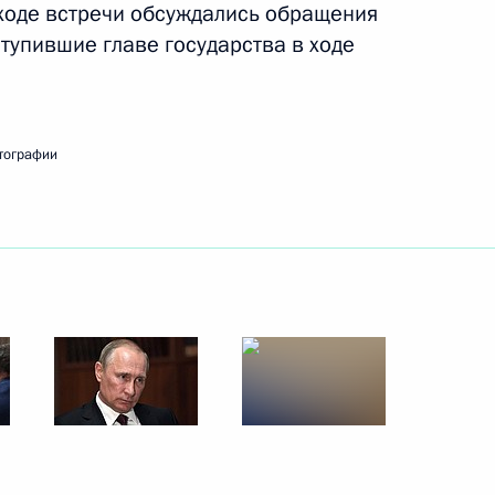
 ходе встречи обсуждались обращения
направлению «Наука»
тупившие главе государства в ходе
 направлению «Образование»
тографии
 направлению «Образование»
ти Игорем Васильевым