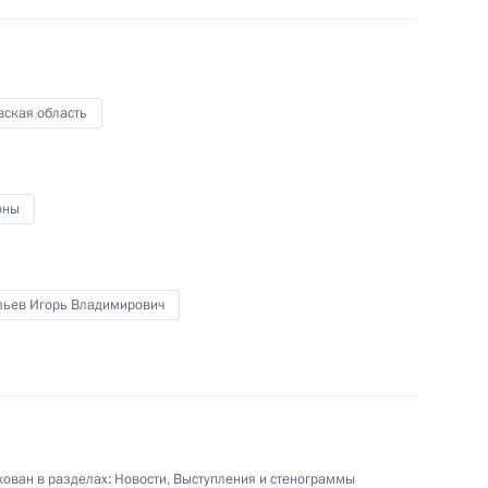
я эффективности системы
вская область
оны
ской области Игорем
льев Игорь Владимирович
о клинико-диагностического
ован в разделах:
Новости
,
Выступления и стенограммы