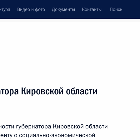
ктура
Видео и фото
Документы
Контакты
Поиск
Все персоны
атора Кировской области
Подписаться на ленту
ости губернатора Кировской области
енту о социально-экономической