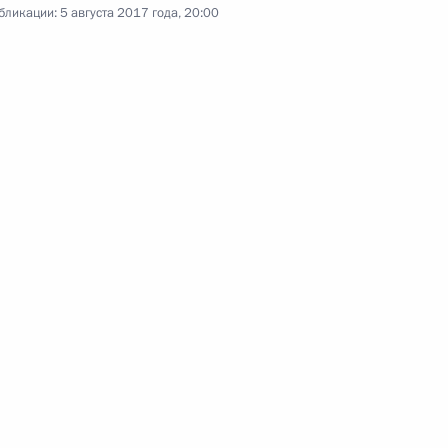
бликации:
5 августа 2017 года, 20:00
ернатора Кировской области
енно-Морского Флота
ные
Официальные
Правовая и