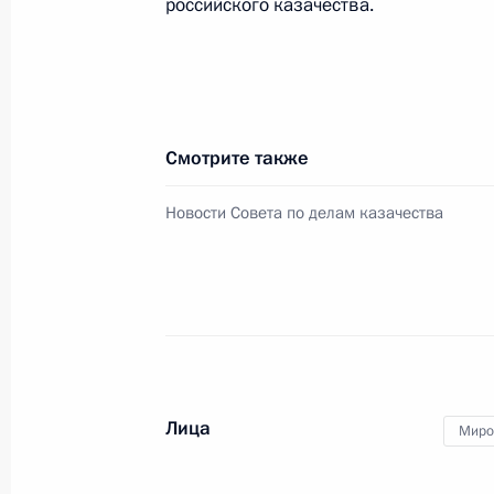
российского казачества.
Заседание Комиссии по вопросам 
в некоторых федеральных государс
25 сентября 2024 года, 18:00
Смотрите также
Заседание Комиссии по вопросам 
Новости Совета по делам казачества
в некоторых федеральных государс
28 августа 2024 года, 17:00
Заседание Комиссии по вопросам 
в некоторых федеральных государс
Лица
Миро
31 июля 2024 года, 19:45