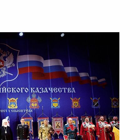
ть следующие материалы
кадровой политики
твенных органах
осударственной службы
зачьего общества