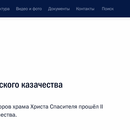
ктура
Видео и фото
Документы
Контакты
Поиск
Все персоны
ского казачества
ров храма Христа Спасителя прошёл II
Подписаться на ленту
ества.