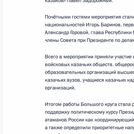
казаков» Павел Задорожный.
Почётными гостями мероприятия стали
11–12 ноября Дмитрий Миронов п
национальностей Игорь Баринов, перв
12 ноября 2024 года, 18:00
Александр Горовой, глава Республики
члены Совета при Президенте по дела
Всего в мероприятии приняли участие
Заседание президиума Совета по д
войсковых казачьих обществ, общерос
1 ноября 2024 года, 14:00
образовательных организаций высшег
казачьих вузов, учащиеся казачьих к
организаций.
Заседание Комиссии по вопросам 
в некоторых федеральных государс
Итогом работы Большого круга стала 
поддержку политическому курсу Прези
30 октября 2024 года, 16:45
атаманов России как координирующий 
а также определили приоритетные нап