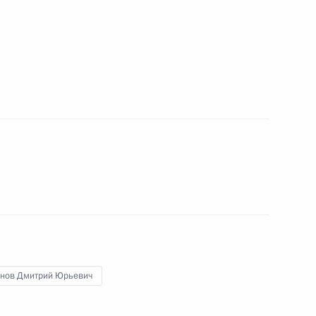
кадровой политики
твенных органах
кадровой политики
твенных органах
кадровой политики
твенных органах
нов Дмитрий Юрьевич