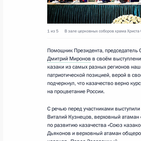
Заседание Комиссии по вопросам 
1 из 5
В зале церковных соборов храма Христа 
в некоторых федеральных государс
19 февраля 2025 года, 20:00
Помощник Президента, председатель С
Дмитрий Миронов
в своём выступлении
казаки из самых разных регионов наш
Заседание Совета по делам казаче
патриотической позицией, верой в сво
подчеркнул, что казачество верно кур
27 декабря 2024 года, 19:00
на процветание России.
С речью перед участниками выступили
Заседание Комиссии по вопросам 
Виталий Кузнецов, верховный атаман
в некоторых федеральных государс
по развитию казачества «Союз казако
Дьяконов и верховный атаман общеро
25 декабря 2024 года, 18:00