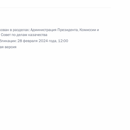
гацией Организационного
ован в разделах:
Администрация Президента
,
Комиссии и
,
Совет по делам казачества
бликации:
28 февраля 2024 года, 12:00
ая версия
кадровой политики
твенных органах
кадровой политики
твенных органах