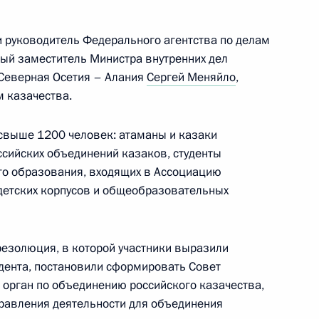
 руководитель Федерального агентства по делам
осетил КНР
ый заместитель Министра внутренних дел
 Северная Осетия – Алания
Сергей Меняйло
,
м казачества.
 свыше 1200 человек: атаманы и казаки
елам казачества
сийских объединений казаков, студенты
о образования, входящих в Ассоциацию
адетских корпусов и общеобразовательных
кадровой политики
твенных органах
резолюция, в которой участники выразили
дента, постановили сформировать Совет
орган по объединению российского казачества,
равления деятельности для объединения