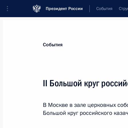
Президент России
События
Стру
Материалы по выбранной персоне
События
Миронов
,
Дмитрий
Юрьевич
помощник Президента
II Большой круг россий
В Москве в зале церковных собо
Биография
Лента событий
Большой круг российского казач