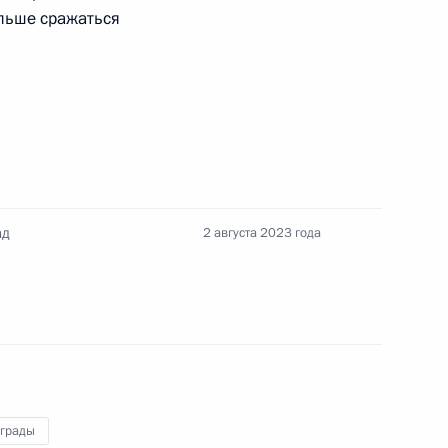
альше сражаться
учено лучшему казачьему
ад
2 августа 2023 года
кадровой политики
твенных органах
аграды