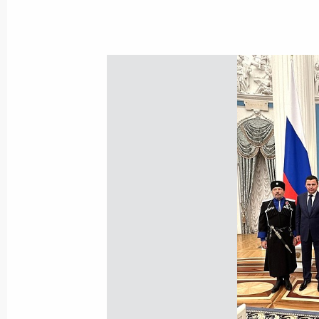
Показа
Совещание по вопросам поддержки
организаций, реализующих образ
с учётом культурно-исторических т
российского казачества
16 февраля 2024 года, 16:00
Заседание Комиссии по вопросам 
в некоторых федеральных государс
31 января 2024 года, 19:00