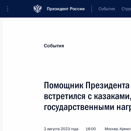
Президент России
События
Стру
Материалы по выбранной персоне
События
Миронов
,
Дмитрий
Юрьевич
помощник Президента
Помощник Президента
встретился с казакам
государственными наг
Биография
Лента событий
2 августа 2023 года
16:00
Москва, Кремл