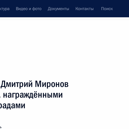
ктура
Видео и фото
Документы
Контакты
Поиск
Все персоны
 Дмитрий Миронов
и, награждёнными
радами
Подписаться на ленту
ь