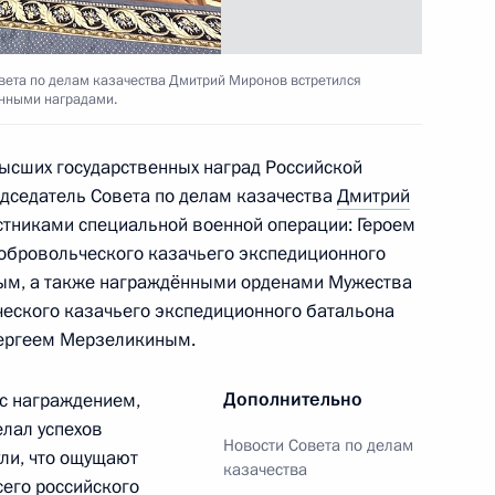
кадровой политики
твенных органах
ета по делам казачества Дмитрий Миронов встретился
енными наградами.
ысших государственных наград Российской
ства
дседатель Совета по делам казачества
Дмитрий
стниками специальной военной операции: Героем
обровольческого казачьего экспедиционного
ым, а также награждёнными орденами Мужества
еского казачьего экспедиционного батальона
кадровой политики
Сергеем Мерзеликиным.
твенных органах
Дополнительно
с награждением,
елал успехов
Новости Совета по делам
ули, что ощущают
казачества
его российского
осслужбы и резерва