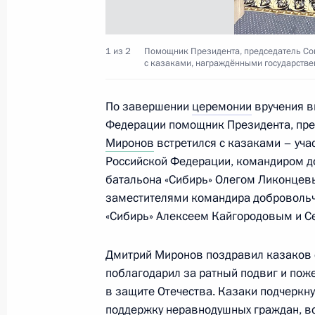
Заседание Комиссии по вопросам 
в некоторых федеральных государс
1 из 2
22 декабря 2023 года, 17:00
Помощник Президента, председатель Сов
с казаками, награждёнными государств
По завершении
церемонии
вручения в
Заседание Совета по делам казаче
Федерации помощник Президента, пре
1 декабря 2023 года, 18:00
Миронов
встретился с казаками – уча
Российской Федерации, командиром д
батальона «Сибирь» Олегом Ликонцев
заместителями командира добровольч
Заседание Комиссии по вопросам 
«Сибирь» Алексеем Кайгородовым и 
в некоторых федеральных государс
29 ноября 2023 года, 18:30
Дмитрий Миронов поздравил казаков 
поблагодарил за ратный подвиг и пож
в защите Отечества. Казаки подчеркн
поддержку неравнодушных граждан, вс
Заседание Комиссии по вопросам г