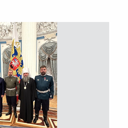
ть следующие материалы
 развития образовательных
овательные программы
радиций и ценностей
кадровой политики
твенных органах