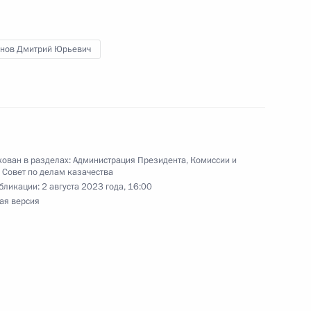
казачий университет
нов Дмитрий Юрьевич
кадровой политики
твенных органах
ован в разделах:
Администрация Президента
,
Комиссии и
,
Совет по делам казачества
бликации:
2 августа 2023 года, 16:00
осслужбы и резерва
ая версия
ронов встретился