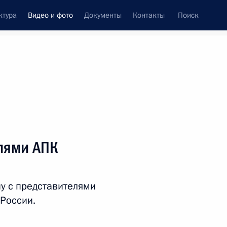
ктура
Видео и фото
Документы
Контакты
Поиск
си
ия, встречи
Встречи со СМИ
май, 2024
ть следующие материалы
елями АПК
Церемония открытия российско-
чу с представителями
китайского ЭКСПО и форума
России.
по межрегиональному
сотрудничеству