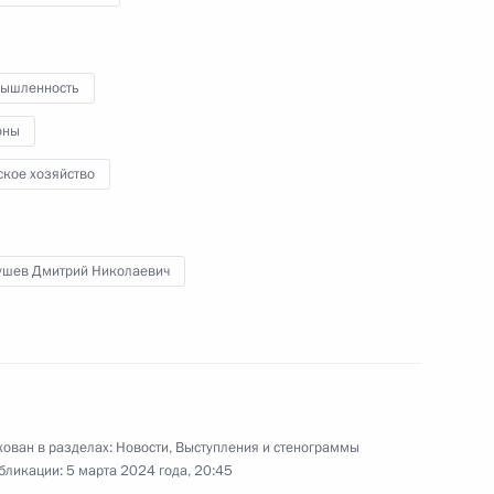
Краснодарского высшего военного
авиационного училища лётчиков
ышленность
7 марта 2024 года
Видео, 32 мин.
оны
ское хозяйство
ушев Дмитрий Николаевич
ован в разделах:
Новости
,
Выступления и стенограммы
бликации:
5 марта 2024 года, 20:45