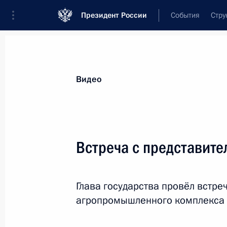
Президент России
События
Стру
Видеозаписи
Фотографии
Аудиозапи
Все материалы
Выступления
Совещан
Видео
Показа
Встреча с представит
Встреча со студентами
Глава государства провёл встре
и преподавателями Харбинского
агропромышленного комплекса 
политехнического университета