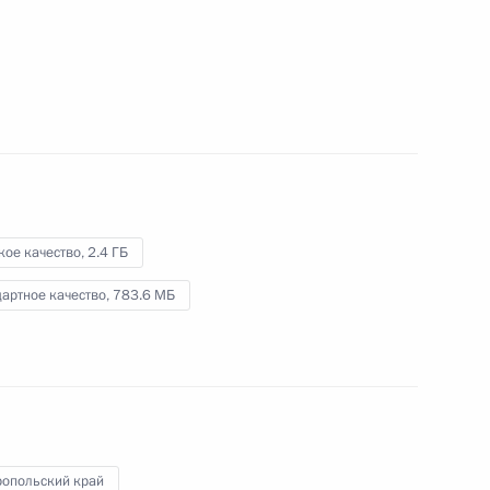
26 апреля 2024 года
Видео, 11 мин.
кое качество,
2.4 ГБ
артное качество,
783.6 МБ
Встреча с выпускницами
ропольский край