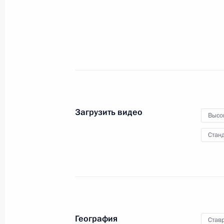
16 мая 2024 года
Видео, 6 мин.
Загрузить видео
Высо
Станд
Посещение Дворца самбо
География
Став