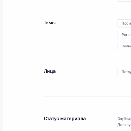
Темы
Пром
7 марта 2024 года
Видео, 5 мин.
Реги
Сель
Лица
Патр
Статус материала
Опублик
Дата пу