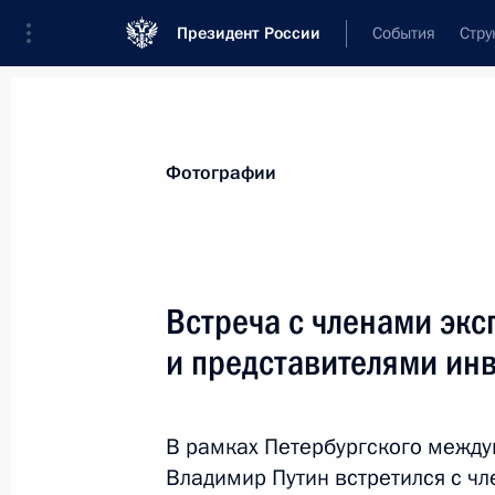
Президент России
События
Стру
Материалы по выбранной персоне
Фотографии
Дмитриев
,
Кирилл
Александрович
генеральный директор Российского ф
Встреча с членами экс
(РФПИ), специальный представитель П
инвестиционно-экономическому сотруд
и представителями ин
зарубежными странами
В рамках Петербургского межд
Лента событий
Владимир Путин встретился с ч