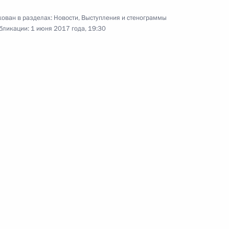
ован в разделах:
Новости
,
Выступления и стенограммы
бликации:
1 июня 2017 года, 19:30
ародного инвестиционного
ий – производителей вакцины
 Дмитриевым
дства вакцин и ходе