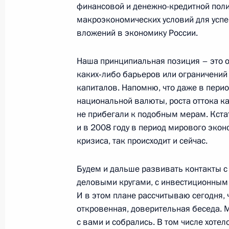
финансовой и денежно-кредитной поли
макроэкономических условий для успе
вложений в экономику России.
Наша принципиальная позиция – это о
Разделы сайта
Информацион
Президента
ресурсы
каких‑либо барьеров или ограничений
России
Президента Ро
капиталов. Напомню, что даже в пери
национальной валюты, роста оттока к
События
Президент России
не прибегали к подобным мерам. Кстат
Текущий ресурс
Структура
и в 2008 году в период мирового эко
Конституция Росс
Видео и фото
кризиса, так происходит и сейчас.
Государственная
Документы
символика
Контакты
Обратиться к Пре
Будем и дальше развивать контакты 
Поиск
Президент Росси
деловыми кругами, с инвестиционным
гражданам школь
возраста
И в этом плане рассчитываю сегодня, ч
Для СМИ
Виртуальный тур 
откровенная, доверительная беседа. 
Кремлю
Подписаться
с вами и собрались. В том числе хоте
Владимир Путин 