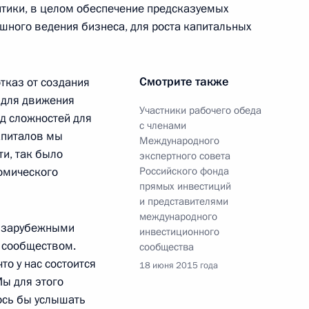
тики, в целом обеспечение предсказуемых
шного ведения бизнеса, для роста капитальных
Смотрите также
тказ от создания
ные
Официальные
Правовая и
сетевые ресурсы
техническая
 для движения
Участники рабочего обеда
ссии
Президента России
информация
од сложностей для
с членами
апиталов мы
Международного
MAX
О портале
и, так было
экспертного совета
ВКонтакте
Об использовании
номического
Российского фонда
ии
информации сайта
Rutube
прямых инвестиций
О персональных
Telegram-канал
и представителями
данных пользователей
YouTube
международного
зиденту
Написать в редакцию
с зарубежными
инвестиционного
и —
 сообществом.
сообщества
ного
то у нас состоится
18 июня 2015 года
по
Мы для этого
лось бы услышать
—