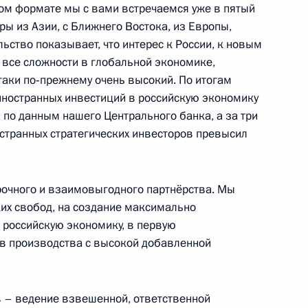
ком формате мы с вами встречаемся уже в пятый
о экспертного совета РФПИ
ры из Азии, с Ближнего Востока, из Европы,
стсообщества
ьство показывает, что интерес к России, к новым
 все сложности в глобальной экономике,
‑таки по‑прежнему очень высокий. По итогам
иностранных инвестиций в российскую экономику
 по данным нашего Центрального банка, а за три
ого фонда прямых инвестиций
остранных стратегических инвесторов превысил
срочного и взаимовыгодного партнёрства. Мы
их свобод, на создание максимально
 российскую экономику, в первую
 в производства с высокой добавленной
енно-Морского Флота
 – ведение взвешенной, ответственной