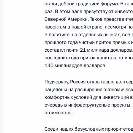
стали доброй традицией форума. В та
Встреча с членами Международног
раз. В этом зале присутствуют инвесто
и представителями мирового инве
Северной Америки. Такое представител
проектам в нашей стране, несмотря на
23 мая 2014 года, 20:40
в политике, на отдельных рынках, всё
прошлого года чистый приток прямых 
составил почти 21 миллиард долларов,
Встреча с руководителем Российск
последних года приток капитала от ин
(РФПИ) Кириллом Дмитриевым
140 миллиардов долларов.
18 марта 2013 года, 14:00
Подчеркну, Россия открыта для долго
нацелены на расширение экономическ
комфортных условий для инвестиций в
очередь в инфраструктурные проекты,
стоимостью.
Встреча с военнослужащими Во
Среди наших безусловных приоритетов
26 июля 2026 года