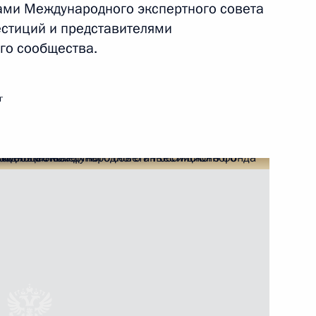
нами Международного экспертного совета
стиций и представителями
ть следующие материалы
го сообщества.
 экспертного совета РФПИ
г
о инвестиционного
да прямых инвестиций