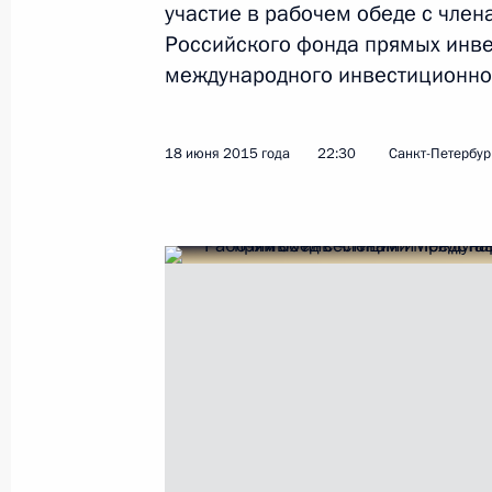
участие в рабочем обеде с чле
Российского фонда прямых инве
Показа
международного инвестиционно
Встреча с членами международного
18 июня 2015 года
22:30
Санкт-Петербур
и представителями международног
сообщества
16 июня 2016 года, 20:55
Встреча с главой Российского фон
Кириллом Дмитриевым
9 сентября 2015 года, 14:15