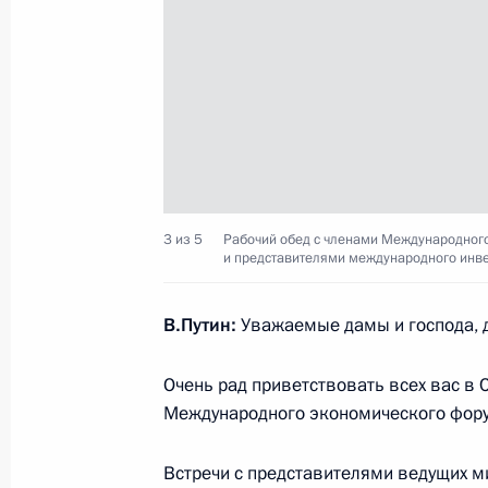
Встреча с представителями междун
сообщества
18 июня 2015 года, 22:30
Встреча с главой Российского фон
Кириллом Дмитриевым
3 из 5
Рабочий обед с членами Международного
и представителями международного инве
30 марта 2015 года, 20:45
В.Путин:
Уважаемые дамы и господа, д
Встреча с генеральным директоро
Очень рад приветствовать всех вас в 
инвестиций Кириллом Дмитриевым
Международного экономического фор
23 июля 2014 года, 14:30
Встречи с представителями ведущих 