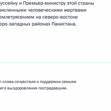
уссейну и Премьер-министру этой страны
кистана Навазом Шарифом
очисленными человеческими жертвами
емлетрясением на северо-востоке
веро-западных районах Пакистана.
мьер-министру Исламской
тана Мамнуну Хуссейну
у
ал слова сочувствия и поддержки семьям
шего выздоровления пострадавшим.
истана и Пакистана