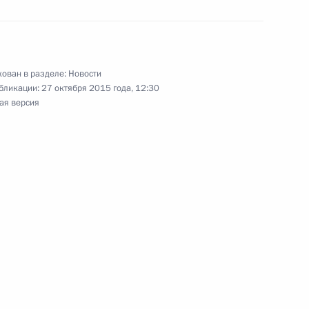
вазу Шарифу
ован в разделе:
Новости
бликации:
27 октября 2015 года, 12:30
у Пакистана Мохаммаду
ая версия
у Пакистана Мохаммаду