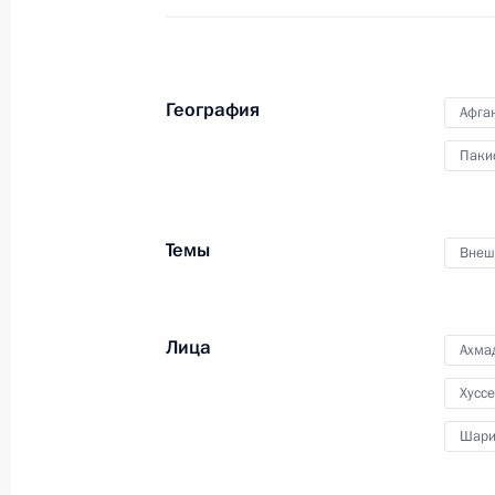
27 октября 2015 года, 12:30
География
Афга
Встреча с Премьер-министром Па
Паки
10 июля 2015 года, 17:45
Темы
Внеш
Стенограмма заседания Совета глав
Шанхайской организации сотрудни
составе
Лица
Ахма
10 июля 2015 года, 12:20
Хусс
Шари
Соболезнования Президенту Пакис