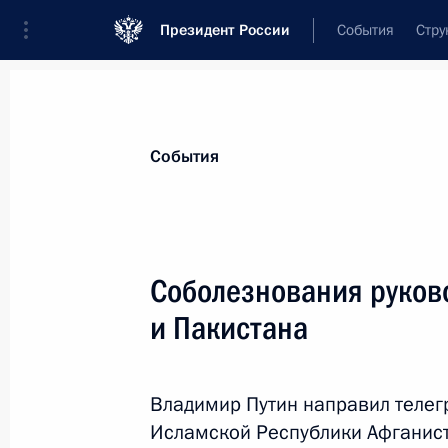
Президент России
События
Стру
Материалы по выбранной персоне
События
Шариф
,
Наваз
Соболезнования руков
и Пакистана
Лента событий
Владимир Путин направил теле
Исламской Республики Афганист