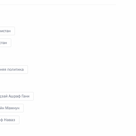
нистан
кистана Навазом Шарифом
стан
няя политика
 государств – участников
чества в расширенном
дзай Ашраф Гани
ейн Мамнун
ф Наваз
тана Мамнуну Хуссейну