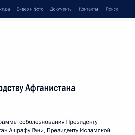
ктура
Видео и фото
Документы
Контакты
Поиск
Все персоны
одству Афганистана
Подписаться на ленту
граммы соболезнования Президенту
ан Ашрафу Гани, Президенту Исламской