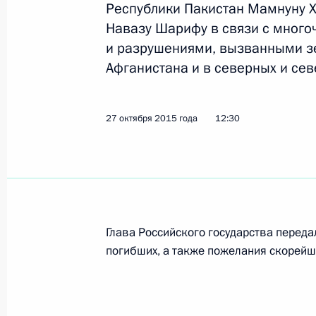
Республики Пакистан Мамнуну Х
Встреча с Премьер-министром Па
Навазу Шарифу в связи с мног
9 июня 2017 года, 15:20
и разрушениями, вызванными з
Афганистана и в северных и се
Соболезнования Президенту и Пре
Республики Пакистан
27 октября 2015 года
12:30
8 декабря 2016 года, 12:30
Соболезнования Президенту Пакис
и Премьер-министру Навазу Шариф
Глава Российского государства перед
погибших, а также пожелания скорей
25 октября 2016 года, 11:40
Соболезнования руководству Афган