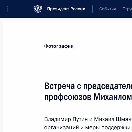
Президент России
События
Стру
Материалы по выбранной персоне
Фотографии
Шмаков
,
Михаил
Викторович
Встреча с председате
профсоюзов Михаило
Лента событий
Владимир Путин и Михаил Шмак
организаций и меры поддержки 