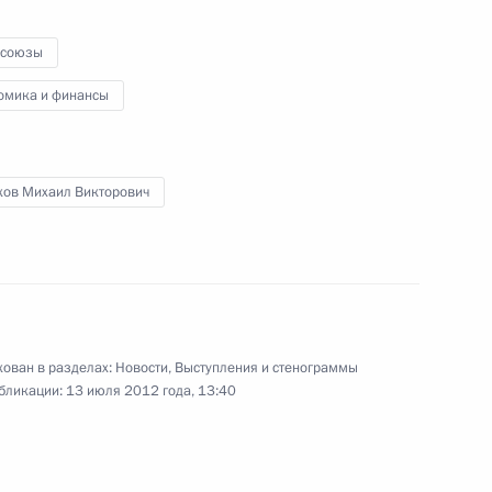
союзы
ации независимых
омика и финансы
ов Михаил Викторович
ии независимых профсоюзов
ован в разделах:
Новости
,
Выступления и стенограммы
бликации:
13 июля 2012 года, 13:40
 Комиссии по мониторингу
азвития страны