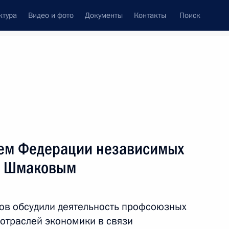
ктура
Видео и фото
Документы
Контакты
Поиск
Все персоны
лем Федерации независимых
м Шмаковым
Подписаться на ленту
ов обсудили деятельность профсоюзных
отраслей экономики в связи