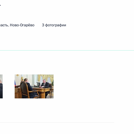
.
ть следующие материалы
асть, Ново-Огарёво
3 фотографии
ии независимых профсоюзов
 Шмаковым
ии независимых профсоюзов