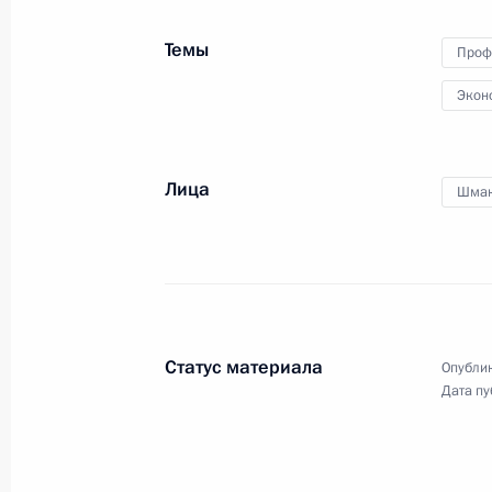
Темы
Проф
Встреча с представителями Федер
Экон
профсоюзов России
1 мая 2014 года, 15:00
Лица
Шмак
Встреча с председателем Федерац
Михаилом Шмаковым
14 марта 2014 года, 14:30
Статус материала
Опублик
Дата пу
Совместное заседание Госсовета и
достижения целевых показателей р