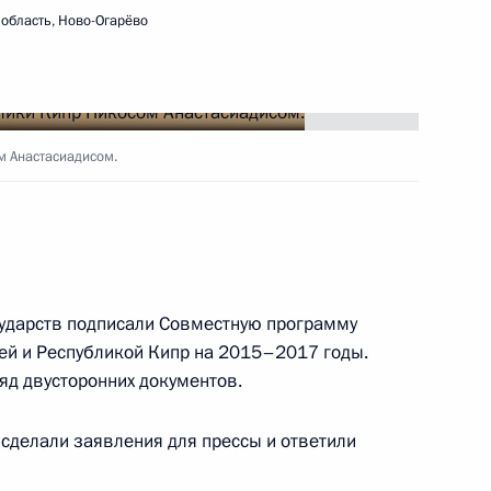
ом Республики Кипр Никосом
область, Ново-Огарёво
м Анастасиадисом.
осом Анастасиадисом
у по случаю переизбрания
сударств подписали Совместную программу
ей и Республикой Кипр на 2015–2017 годы.
яд двусторонних документов.
сделали заявления для прессы и ответили