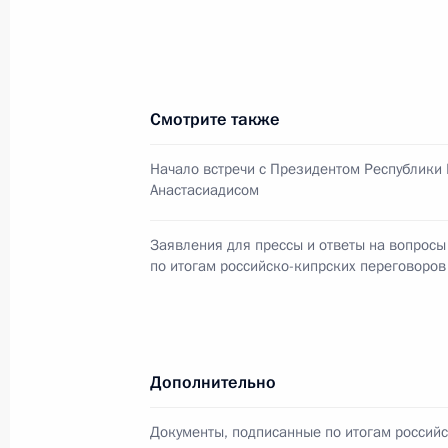
24 октября 2017 года, 18:15
Смотрите также
Заявления для прессы по итогам р
переговоров
Начало встречи с Президентом Республики
24 октября 2017 года, 18:10
Анастасиадисом
Заявления для прессы и ответы на вопросы
по итогам российско-кипрских переговоров
Начало встречи с Президентом Рес
Анастасиадисом
24 октября 2017 года, 16:30
Дополнительно
24 октября Владимир Путин встрет
Документы, подписанные по итогам россий