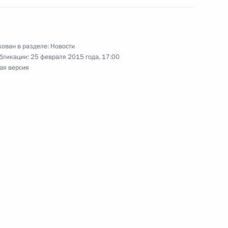
ован в разделе:
Новости
бликации:
25 февраля 2015 года, 17:00
ом Кипра Никосом
ая версия
енно-Морского Флота