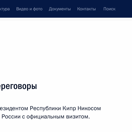
ктура
Видео и фото
Документы
Контакты
Поиск
Все персоны
ереговоры
резидентом Республики Кипр Никосом
Подписаться на ленту
 России с официальным визитом.