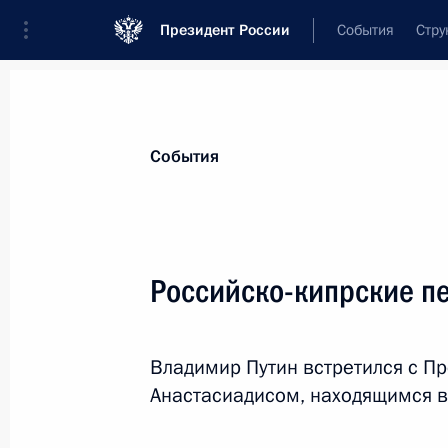
Президент России
События
Стру
Материалы по выбранной персоне
События
Анастасиадис
,
Никос
Президент Республики Кипр
Российско-кипрские п
Владимир Путин встретился с П
Лента событий
Анастасиадисом, находящимся в