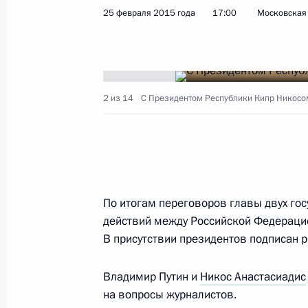
Телефонный разговор с Президент
25 февраля 2015 года
17:00
Московская 
Анастасиадисом
30 июля 2020 года, 12:15
2 из 14
С Президентом Республики Кипр Никосо
Встреча с Президентом Кипра Ник
26 апреля 2019 года, 13:45
Поздравление Никосу Анастасиадис
По итогам переговоров главы двух го
Президентом Кипра
действий между Российской Федераци
В присутствии президентов подписан р
5 февраля 2018 года, 11:45
Владимир Путин и
Никос Анастасиадис
на вопросы журналистов.
Российско-кипрские переговоры