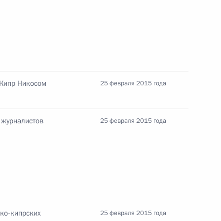
оссийско-кипрских
 Кипр Никосом
25 февраля 2015 года
 журналистов
25 февраля 2015 года
публики Кипр Никосом
ится с Президентом Кипра
ско-кипрских
25 февраля 2015 года