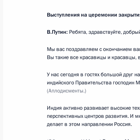
Выступления на церемонии закрыти
Российско-индийский деловой фор
В.Путин:
Ребята, здравствуйте, добрый
5 октября 2018 года, 14:00
Мы вас поздравляем с окончанием ваш
Вы такие все красавицы и красавцы, 
Встреча с воспитанниками центра 
детьми Индии
У нас сегодня в гостях большой друг н
5 октября 2018 года, 13:30
индийского Правительства господин М
(Аплодисменты.)
Индия активно развивает высокие техн
Заявления для прессы по итогам р
перспективных центров развития. И мн
переговоров
делает в этом направлении Россия.
5 октября 2018 года, 12:20