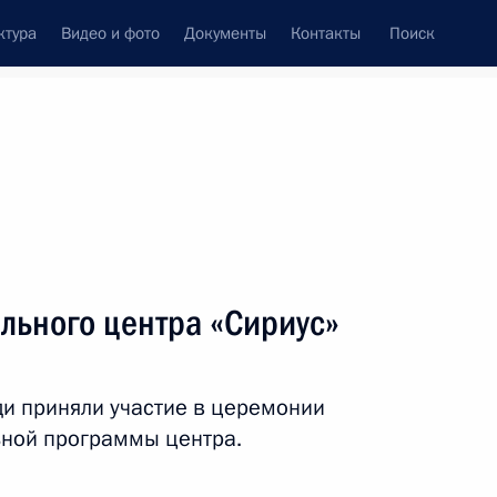
ктура
Видео и фото
Документы
Контакты
Поиск
Все персоны
льного центра «Сириус»
и приняли участие в церемонии
Подписаться на ленту
ьной программы центра.