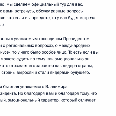
ию, мы сделаем официальный тур для вас.
 с вами встречусь, обсужу разные вопросы
ю, что если вы приедете, то у вас будет встреча
.)
Раму Натху Ковинду
ре Моди
говоры с уважаемым господином Президентом
 о региональных вопросах, о международных
усе», то у него было особое лицо. То есть если вы
ы можете судить по тому, как эмоционально он
у это отражает его характер как лидера страны,
дии Нарендрой Моди
и страны выросли и стали лидерами будущего.
о я бы знал уважаемого Владимира
идента. Но благодаря вам и благодаря тому, что
кого центра «Моя Россия»
обый, эмоциональный характер, который отличает