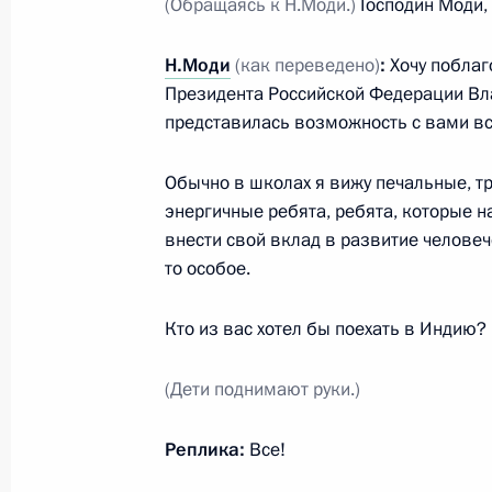
(Обращаясь к Н.Моди.)
Господин Моди, 
Российско-индийские переговоры
Н.Моди
(как переведено)
:
Хочу поблаг
Президента Российской Федерации Вл
5 октября 2018 года, 12:15
представилась возможность с вами вст
Обычно в школах я вижу печальные, тр
Визит в Индию
энергичные ребята, ребята, которые н
4 − 5 октября 2018 года
внести свой вклад в развитие человече
то особое.
Кто из вас хотел бы поехать в Индию?
Беседа с Премьер-министром Инд
4 октября 2018 года, 20:30
(Дети поднимают руки.)
Реплика:
Все!
4–5 октября Владимир Путин посет