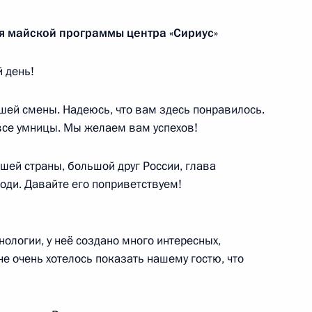
я майской программы центра «Сириус»
ум
 день!
ей смены. Надеюсь, что вам здесь понравилось.
все умницы. Мы желаем вам успехов!
«Сириус» и одарёнными
ашей страны, большой друг России, глава
оди. Давайте его поприветствуем!
ологии, у неё создано много интересных,
оссийско-индийских
е очень хотелось показать нашему гостю, что