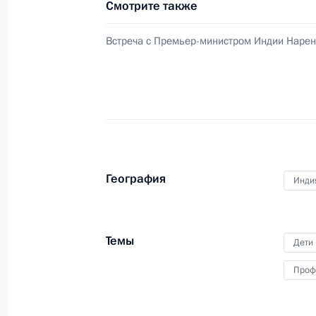
Смотрите также
Телефонный разговор с Премьер-
Моди
Встреча с Премьер-министром Индии Наре
11 апреля 2018 года, 19:25
Телефонный разговор с Премьер-
Моди
3 января 2018 года, 16:50
География
Инди
Открытие Фестиваля культуры стра
Темы
Дети
4 сентября 2017 года, 13:00
Проф