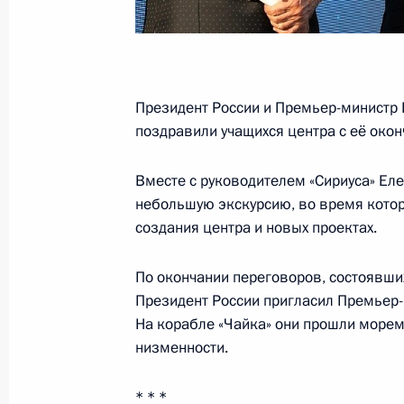
Телефонный разговор с Премьер-
Моди
Президент России и Премьер-министр 
поздравили учащихся центра с её око
28 февраля 2019 года, 19:30
Вместе с руководителем «Сириуса» Ел
небольшую экскурсию, во время котор
Телефонный разговор с Премьер-
создания центра и новых проектах.
Моди
7 января 2019 года, 13:00
По окончании переговоров, состоявши
Президент России пригласил Премьер-
На корабле «Чайка» они прошли морем 
низменности.
Встреча в формате Россия–Индия–
1 декабря 2018 года, 00:20
* * *