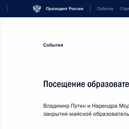
Президент России
События
Стру
Материалы по выбранной персоне
События
Моди
,
Нарендра
Премьер-министр Индии
Посещение образовате
Владимир Путин и Нарендра Мод
Лента событий
закрытия майской образовател