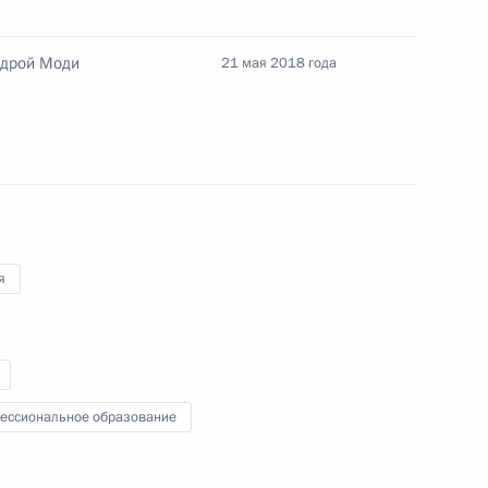
министром Индии Нарендрой
ндрой Моди
21 мая 2018 года
министром Индии Нарендрой
я
н БРИКС
ессиональное образование