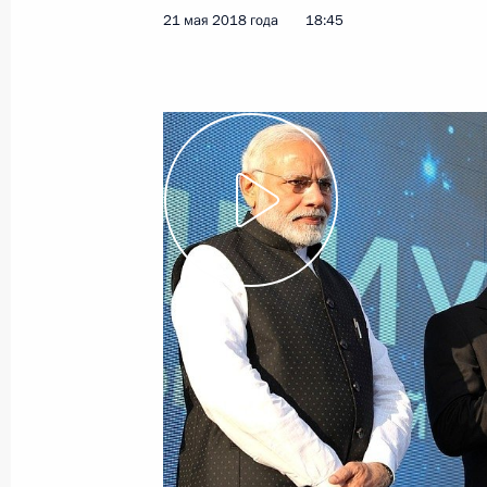
21 мая 2018 года
18:45
Показа
Телефонный разговор с Премьер-
Моди
23 мая 2019 года, 13:30
Поздравление Премьер-министру 
23 мая 2019 года, 12:00
Премьер-министр Индии Нарендра
Святого апостола Андрея Первозва
12 апреля 2019 года, 11:30