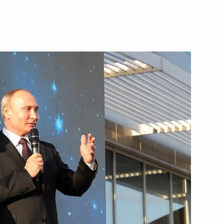
ть следующие материалы
министром Индии Нарендрой
Индии Нарендре Моди
 Моди награждён орденом
нного