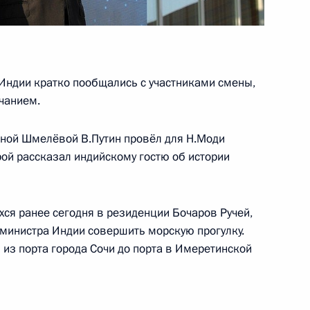
министром Индии Нарендрой
Индии кратко пообщались с участниками смены,
нчанием.
еной Шмелёвой В.Путин провёл для Н.Моди
ой рассказал индийскому гостю об истории
министром Индии Нарендрой
хся ранее сегодня в резиденции Бочаров Ручей,
министра Индии совершить морскую прогулку.
из порта города Сочи до порта в Имеретинской
Китай