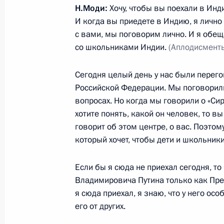
Н.Моди:
Хочу, чтобы вы поехали в Инд
28 сентября 2018 года, 12:00
И когда вы приедете в Индию, я лично
с вами, мы поговорим лично. И я обеща
со школьниками Индии.
(Аплодисменты
Соболезнования Президенту Индии 
и Премьер-министру Индии Наренд
Сегодня целый день у нас были пере
20 августа 2018 года, 14:20
Российской Федерации. Мы поговорили
вопросах. Но когда мы говорили о «Сири
хотите понять, какой он человек, то в
говорит об этом центре, о вас. Поэтом
Встреча с Премьер-министром Ин
который хочет, чтобы дети и школьник
26 июля 2018 года, 23:50
Если бы я сюда не приехал сегодня, т
Владимировича Путина только как През
Посещение культурно-этнографичес
я сюда приехал, я знаю, что у него ос
его от других.
21 мая 2018 года, 20:20