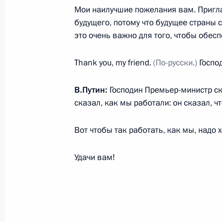
Мои наилучшие пожелания вам. Пригл
будущего, потому что будущее страны 
Посещение образовательного цент
это очень важно для того, чтобы обес
21 мая 2018 года, 18:45
Thank you, my friend.
(По-русски.)
Господ
В.Путин:
Господин Премьер-министр ска
Встреча с Премьер-министром Ин
сказал, как мы работали: он сказал, 
21 мая 2018 года, 13:45
Вот чтобы так работать, как мы, надо 
21 мая Владимир Путин встретится
Удачи вам!
Нарендрой Моди
14 мая 2018 года, 14:30