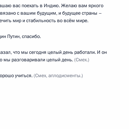
ашаю вас поехать в Индию. Желаю вам яркого
связано с вашим будущим, и будущее страны –
ра «Сириус»
печить мир и стабильность во всём мире.
ин Путин, спасибо.
зал, что мы сегодня целый день работали. И он
дии Нарендрой Моди
что мы разговаривали целый день.
(Смех.)
хорошо учиться.
(Смех, аплодисменты.)
 с Премьер-министром Индии