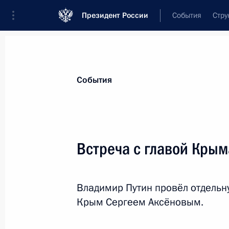
Президент России
События
Стру
Материалы по выбранной персоне
События
Аксёнов
,
Сергей
Валерьевич
глава Республики Крым
Встреча с главой Кры
Владимир Путин провёл отдельн
Лента событий
Крым Сергеем Аксёновым.