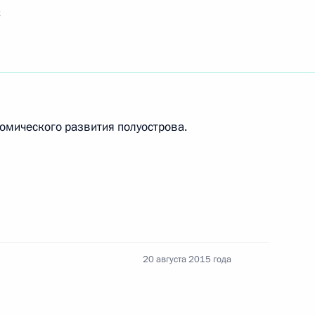
к
ть следующие материалы
ийского народного фронта
омического развития полуострова.
о вопросам развития
20 августа 2015 года
о повышении инвестиционной
ортов