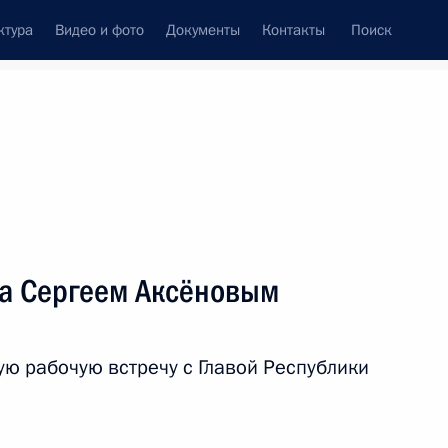
ктура
Видео и фото
Документы
Контакты
Поиск
Все персоны
ма Сергеем Аксёновым
ую рабочую встречу с Главой Республики
Подписаться на ленту