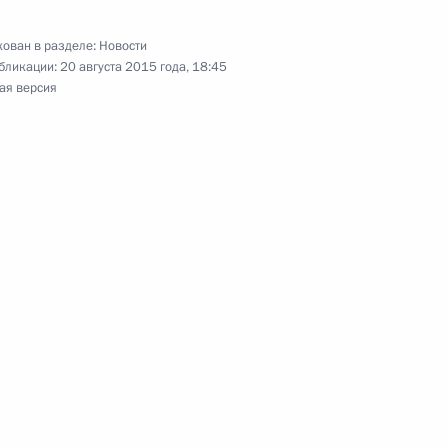
Аксёновым
ован в разделе:
Новости
бликации:
20 августа 2015 года, 18:45
ая версия
нного совета
я президиума Госсовета
сии
вещания по вопросам
ия Крыма и Севастополя