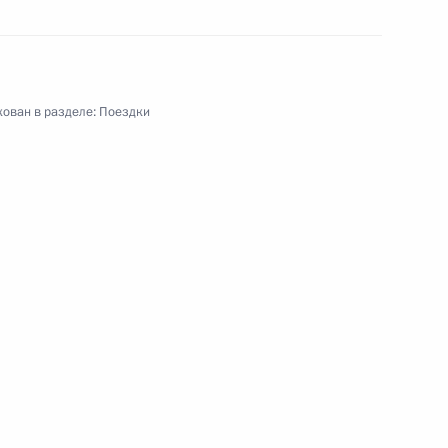
ереговоров с Президентом
ован в разделе:
Поездки
Абдельфаттахом Сиси
том Египта Абдельфаттахом