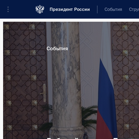
Президент России
События
Стру
Материалы по выбранной персоне
События
Сиси
,
Абдельфаттах
Президент Арабской Республики Египе
Лента событий