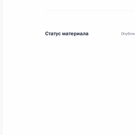
17 октября 2018 года, 19:00
Заявления для прессы по итогам п
Статус материала
Опублик
Египта Абдельфаттахом Сиси
17 октября 2018 года, 16:00
Переговоры с Президентом Египта 
17 октября 2018 года, 15:50
Неформальная встреча с Президен
Сиси
16 октября 2018 года, 21:00