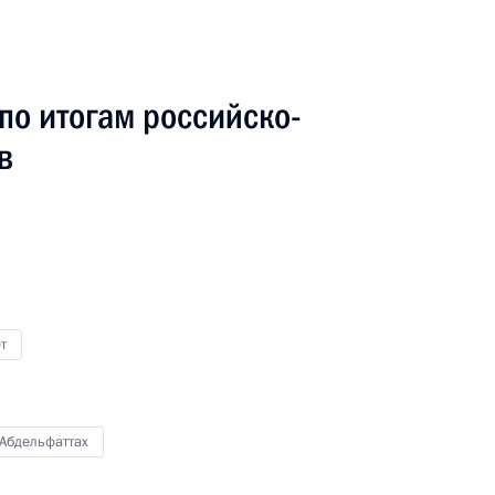
ельфаттахом Сиси
по итогам российско-
в
ельфаттахом Сиси
ельфаттахом Сиси
т
 Абдельфаттах
»