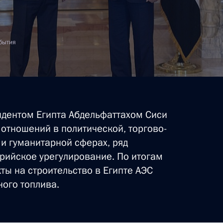
ть следующие материалы
бытия
ом Египта Абдельфаттахом
идентом Египта Абдельфаттахом Сиси
ом Египта Абдельфаттахом
отношений в политической, торгово-
и гуманитарной сферах, ряд
рийское урегулирование. По итогам
ы на строительство в Египте АЭС
ного топлива.
ипта для прессы по итогам