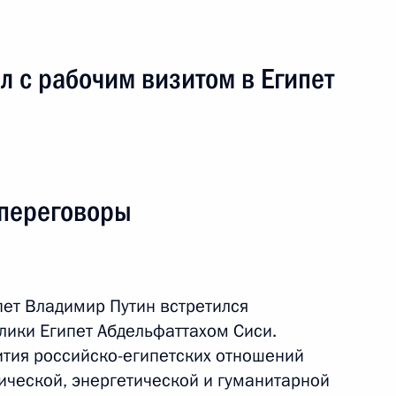
 с рабочим визитом в Египет
 переговоры
альных организаций Африки
пет Владимир Путин встретился
ого форума Россия – Африка
лики Египет Абдельфаттахом Сиси.
тия российско-египетских отношений
ической, энергетической и гуманитарной