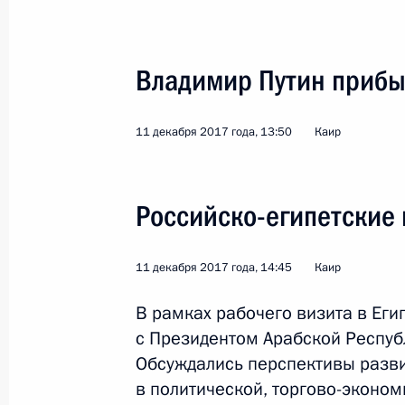
24 октября 2019 года, 17:10
Владимир Путин прибыл
Саммит Россия – Африка
24 октября 2019 года, 17:00
11 декабря 2017 года, 13:50
Каир
Российско-египетские
Встреча с руководителями регион
23 октября 2019 года, 15:00
11 декабря 2017 года, 14:45
Каир
В рамках рабочего визита в Еги
Пленарное заседание экономическ
с Президентом Арабской Респуб
23 октября 2019 года, 11:45
Обсуждались перспективы разви
в политической, торгово-эконом