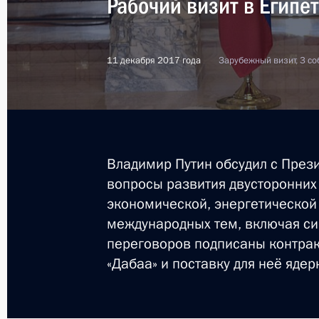
Рабочий визит в Египет
Показа
11 декабря 2017 года
Зарубежный визит, 3 со
Телефонный разговор с Президент
Сиси
10 января 2020 года, 17:15
Владимир Путин обсудил с През
Телефонный разговор с Президент
вопросы развития двусторонних 
Сиси
экономической, энергетической 
международных тем, включая си
27 декабря 2019 года, 17:00
переговоров подписаны контракт
«Дабаа» и поставку для неё ядер
Заявления президентов России и Ег
саммита Россия – Африка