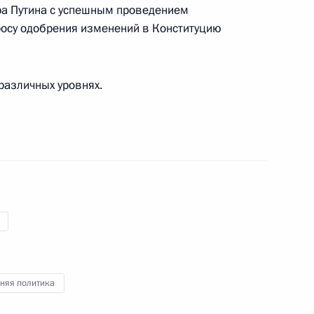
а Путина с успешным проведением
ном Рухани
росу одобрения изменений в Конституцию
различных уровнях.
рцию
ном Рухани
няя политика