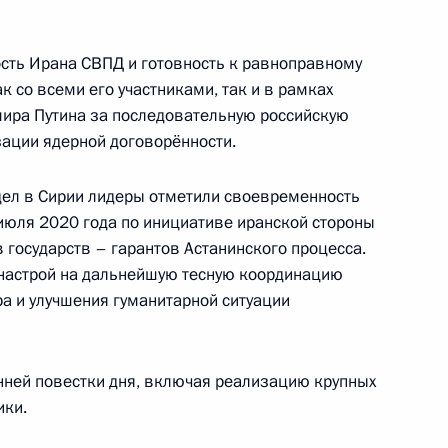
сть Ирана СВПД и готовность к равноправному
 со всеми его участниками, так и в рамках
ом Ирана Хасаном Рухани
мира Путина за последовательную российскую
зации ядерной договорённости.
ел в Сирии лидеры отметили своевременность
июля 2020 года по инициативе иранской стороны
 Хасану Рухани
 государств – гарантов Астанинского процесса.
настрой на дальнейшую тесную координацию
ра и улучшения гуманитарной ситуации
ном Рухани
онней повестки дня, включая реализацию крупных
ики.