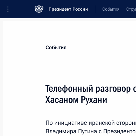
Президент России
События
Стру
Материалы по выбранной персоне
События
Рухани
,
Хасан
Телефонный разговор 
Хасаном Рухани
Лента событий
По инициативе иранской сторон
Владимира Путина с Президент