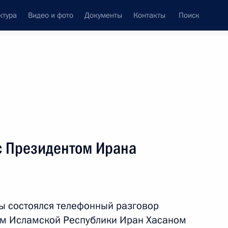
ктура
Видео и фото
Документы
Контакты
Поиск
Все персоны
с Президентом Ирана
Подписаться на ленту
ы состоялся телефонный разговор
ом Исламской Республики Иран Хасаном