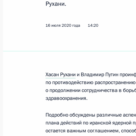
Рухани.
Телефонный разговор с Президент
10 октября 2020 года, 13:00
16 июля 2020 года
14:20
Телефонный разговор с Президент
16 июля 2020 года, 14:20
Хасан Рухани
и Владимир Путин проинф
Встреча глав России, Ирана и Турц
по противодействию распространению
урегулированию
о продолжении сотрудничества в борьб
здравоохранения.
1 июля 2020 года, 14:30
Подробно обсуждены различные аспе
плана действий по иранской ядерной 
Телефонный разговор с Президент
остается важным соглашением, спос