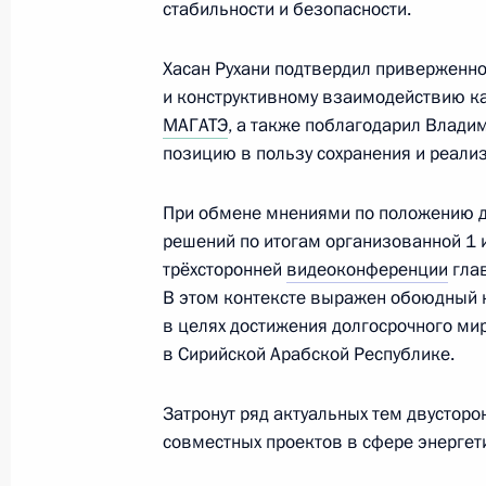
стабильности и безопасности.
21 апреля 2020 года, 17:55
Хасан Рухани подтвердил приверженно
и конструктивному взаимодействию как
Телефонный разговор с Президент
МАГАТЭ
, а также поблагодарил Влади
29 февраля 2020 года, 19:30
позицию в пользу сохранения и реали
При обмене мнениями по положению д
решений по итогам организованной 1 
Соболезнования Президенту Ирана
трёхсторонней
видеоконференции
глав
8 января 2020 года, 12:45
В этом контексте выражен обоюдный 
в целях достижения долгосрочного ми
в Сирийской Арабской Республике.
Встреча с Президентом Ирана Хаса
Затронут ряд актуальных тем двустор
1 октября 2019 года, 17:15
совместных проектов в сфере энергет