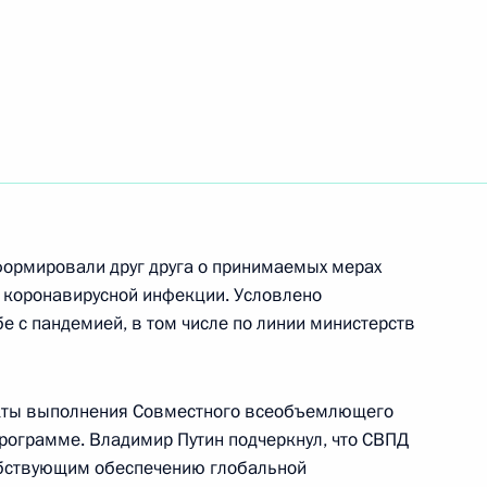
ом Ирана Хасаном Рухани
ом Ирана Хасаном Рухани
ормировали друг друга о принимаемых мерах
ии по сирийскому
 коронавирусной инфекции. Условлено
е с пандемией, в том числе по линии министерств
кты выполнения Совместного всеобъемлющего
программе. Владимир Путин подчеркнул, что СВПД
ом Ирана Хасаном Рухани
обствующим обеспечению глобальной