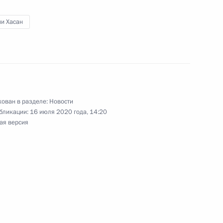
ни Хасан
, Ирана, Турции и Белоруссии
ован в разделе:
Новости
ечи президентов России,
бликации:
16 июля 2020 года, 14:20
ая версия
ном Рухани и Президентом
ном