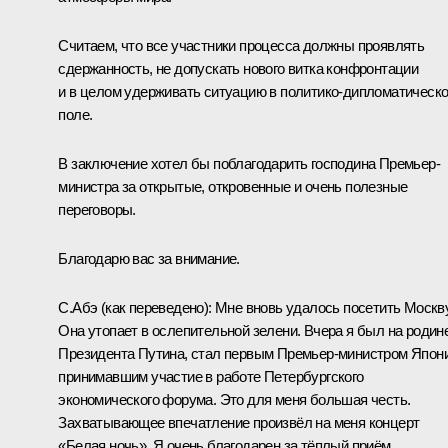
Считаем, что все участники процесса должны проявлять
сдержанность, не допускать нового витка конфронтации
и в целом удерживать ситуацию в политико-дипломатическ
поле.
В заключение хотел бы поблагодарить господина Премьер-
министра за открытые, откровенные и очень полезные
переговоры.
Благодарю вас за внимание.
C.Абэ
(как переведено)
:
Мне вновь удалось посетить Москву
Она утопает в ослепительной зелени. Вчера я был на родин
Президента Путина, стал первым Премьер-министром Япони
принимавшим участие в работе Петербургского
экономического форума. Это для меня большая честь.
Захватывающее впечатление произвёл на меня концерт
«Белая ночь». Я очень благодарен за тёплый приём.