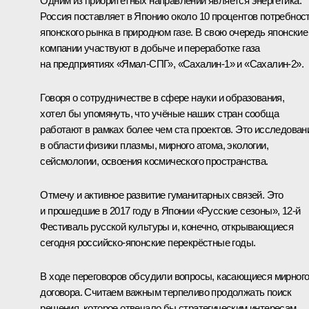
Одним из приоритетных направлений является энергетика.
Россия поставляет в Японию около 10 процентов потребнос
японского рынка в природном газе. В свою очередь японские
компании участвуют в добыче и переработке газа
на предприятиях «Ямал‑СПГ», «Сахалин‑1» и «Сахалин‑2».
Говоря о сотрудничестве в сфере науки и образования,
хотел бы упомянуть, что учёные наших стран сообща
работают в рамках более чем ста проектов. Это исследован
в области физики плазмы, мирного атома, экологии,
сейсмологии, освоения космического пространства.
Отмечу и активное развитие гуманитарных связей. Это
и прошедшие в 2017 году в Японии «Русские сезоны», 12‑й
Фестиваль русской культуры и, конечно, открывающиеся
сегодня российско-японские перекрёстные годы.
В ходе переговоров обсудили вопросы, касающиеся мирног
договора. Считаем важным терпеливо продолжать поиск
решения, которое отвечало бы стратегическим интересам