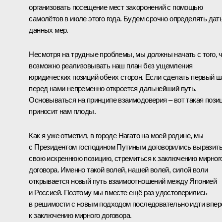
организовать посещение мест захоронений с помощью
самолётов в июле этого года. Будем срочно определять дат
данных мер.
Несмотря на трудные проблемы, мы должны начать с того, 
возможно реализовывать наш план без ущемления
юридических позиций обеих сторон. Если сделать первый ша
перед нами непременно откроется дальнейший путь.
Основываться на принципе взаимодоверия – вот такая пози
приносит нам плоды.
Как я уже отметил, в городе Нагато на моей родине, мы
с Президентом господином Путиным договорились выразит
свою искреннюю позицию, стремиться к заключению мирног
договора. Именно такой волей, нашей волей, силой воли
открывается новый путь взаимоотношений между Японией
и Россией. Поэтому мы вместе ещё раз удостоверились
в решимости с новым подходом последовательно идти впер
к заключению мирного договора.