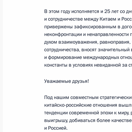
по итогам видеоконференции Влад
В этом году исполняется и 25 лет со 
с Председателем КНР Си Цзиньпин
и сотрудничестве между Китаем и Росс
4 февраля 2026 года, 15:10
привержены зафиксированным в дого
неконфронтации и ненаправленности пр
духом взаимоуважения, равноправия, 
Видеоконференция с Председателе
сотрудничества, вносят значительный
и формирование международных отнош
4 февраля 2026 года, 12:25
константы в условиях невиданной за 
Уважаемые друзья!
Российско-китайские переговоры
2 сентября 2025 года, 11:00
Под нашим совместным стратегически
китайско-российские отношения вышл
тенденции современной эпохи к миру, 
выигрышу, добиваться более качеств
Встреча с Председателем КНР Си 
и Россией.
Монголии Ухнагийн Хурэлсухом