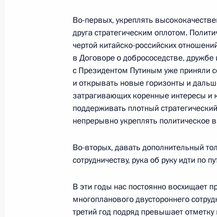
2 сентября 2025 года, 06:15
Во-первых, укреплять высококачестве
друга стратегическим оплотом. Полит
чертой китайско-российских отношений
в Договоре о добрососедстве, дружбе 
Телефонный разговор с Председат
с Президентом Путиным уже приняли 
8 августа 2025 года, 16:25
и открывать новые горизонты и дальш
затрагивающих коренные интересы и к
поддерживать плотный стратегический 
Комментарий помощника Президен
непрерывно укреплять политическое 
по итогам телефонного разговора 
Цзиньпином
Во-вторых, давать дополнительный т
сотрудничеству, рука об руку идти по 
19 июня 2025 года, 13:00
В эти годы нас постоянно восхищает 
многопланового двустороннего сотруд
Владимир Путин поздравил Предсе
третий год подряд превышает отметку