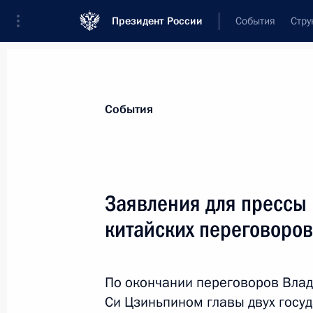
Президент России
События
Стру
Материалы по выбранной персоне
События
Си
,
Цзиньпин
Председатель Китайской Народной Ре
Заявления для прессы 
китайских переговоров
Лента событий
По окончании переговоров Вла
Си Цзиньпином главы двух госуд