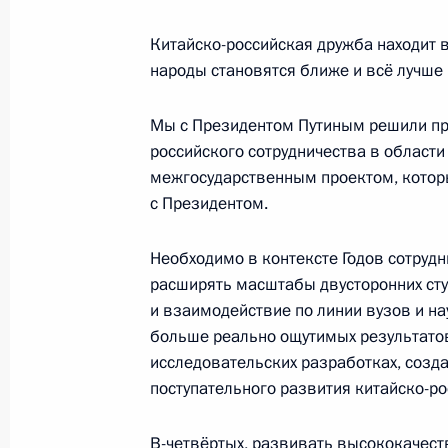
Китайско-российская дружба находит 
народы становятся ближе и всё лучше 
Показа
Мы с Президентом Путиным решили про
российского сотрудничества в област
межгосударственным проектом, которы
с Президентом.
Встреча с военнослужащими Во
Необходимо в контексте Годов сотруд
26 июля 2026 года
расширять масштабы двусторонних сту
и взаимодействие по линии вузов и н
больше реально ощутимых результатов
исследовательских разработках, созд
поступательного развития китайско-ро
Разделы сайта
Информацион
Президента
ресурсы
В-четвёртых, развивать высококачес
России
Президента Ро