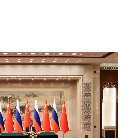
ентств ТАСС и Синьхуа
ко-китайского
ания
оссийско-китайских