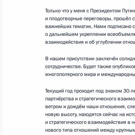
Только что у меня с Президентом Пути
Официальный визит в Китай
и плодотворные переговоры, прошёл с
важнейших тематик. Нами подписано 
19 − 20 мая 2026 года
о дальнейшем укреплении всеобъемлю
взаимодействия и об углублении отно
Видеообращение в преддверии офи
В нашем присутствии заключён солидн
19 мая 2026 года, 03:00
сотрудничестве. Будет также опублик
многополярного мира и международных
Текущий год проходит под знаком 30-л
19–20 мая Владимир Путин посети
партнёрства и стратегического взаим
16 мая 2026 года, 09:00
ветром и дождём наши отношения, сле
новую высоту, находятся сейчас на и
и стратегического взаимодействия в н
нового типа отношений между крупны
Комментарий помощника Президен