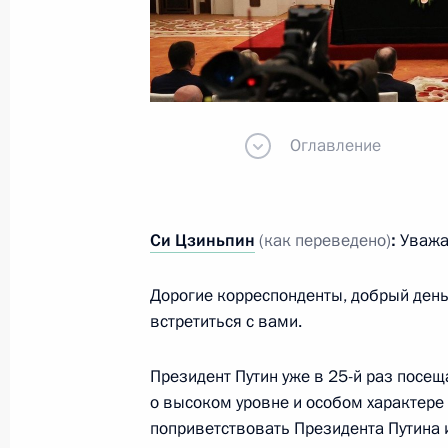
20 мая 2026 года, 10:00
Российско-китайские переговоры в
Оглавление
20 мая 2026 года, 08:00
Си Цзиньпин
(как переведено)
:
Уважа
Беседа с Председателем КНР Си Ц
20 мая 2026 года, 06:40
Дорогие корреспонденты, добрый день
встретиться с вами.
Президент Путин уже в 25-й раз посещ
Российско-китайские переговоры
о высоком уровне и особом характере 
20 мая 2026 года, 06:10
поприветствовать Президента Путина и