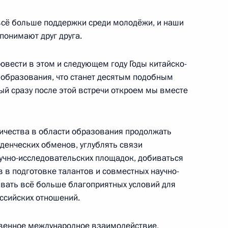
всё больше поддержки среди молодёжи, и наши
понимают друг друга.
ть предыдущие материалы
вести в этом и следующем году Годы китайско-
и образования, что станет десятым подобным
й сразу после этой встречи откроем мы вместе
енно-Морского Флота
ничества в области образования продолжать
денческих обменов, углублять связи
аучно-исследовательских площадок, добиваться
 в подготовке талантов и совместных научно-
авать всё больше благоприятных условий для
ссийских отношений.
ные
Официальные
Правовая и
сетевые ресурсы
техническая
твенное международное взаимодействие,
ссии
Президента России
информация