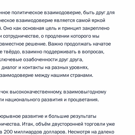
нное политическое взаимодоверие, быть друг для
ическое взаимодоверие является самой яркой
. Оно как основная цель и принцип закреплено
и сотрудничестве, о продлении которого мы
елем КНР Си Цзиньпином
совместное решение. Важно продолжать начатое
е твёрдо, взаимно поддерживать в вопросах,
лючевые озабоченности друг друга,
диалог и контакты на разных уровнях,
та России Юрия Ушакова
взаимодоверие между нашими странами.
с Председателем КНР Си
олчок высококачественному, взаимовыгодному
пути национального развития и процветания.
прорывное развитие и большие результаты
ничества. Итак, объём двусторонней торговли уже
дателя КНР Си Цзиньпина
 в 200 миллиардов долларов. Несмотря на далеко