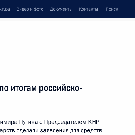
ктура
Видео и фото
Документы
Контакты
Поиск
Все персоны
спублики
по итогам российско-
Подписаться на ленту
димира Путина с Председателем КНР
арств сделали заявления для средств