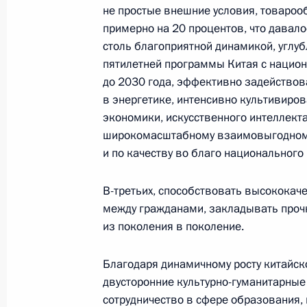
с днём рождения
не простые внешние условия, товароо
примерно на 20 процентов, что давало
15 июня 2025 года, 18:45
столь благоприятной динамикой, углуб
пятилетней программы Китая с нацио
до 2030 года, эффективно задейство
Российско-китайские переговоры
в энергетике, интенсивно культивиро
8 мая 2025 года, 14:30
экономики, искусственного интеллекта
широкомасштабному взаимовыгодному 
и по качеству во благо национального 
Владимир Путин и Си Цзиньпин сд
В-третьих, способствовать высокока
8 мая 2025 года, 14:30
между гражданами, закладывать проч
из поколения в поколение.
Начало российско-китайских пере
Благодаря динамичному росту китайск
двусторонние культурно-гуманитарные
составе
сотрудничество в сфере образования, к
8 мая 2025 года, 12:15