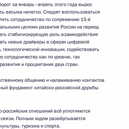
борот за январь–апрель этого года вырос
сь весьма нелегко. Следует воспользоваться
лять сотрудничество по сопряжению 15-й
нальными целями развития России на период
вать стабилизирующую роль взаимодействия
вать новые драйверы в сферах цифровой
, технологической инновации, содействовать
сотрудничеству как по уровню, так
развития и процветания двух стран.
елали заявления для СМИ
чественному общению и налаживанию контактов
ный фундамент китайско-российской дружбы
говоров в расширенном
о-российских отношений всё уплотняются
 связи. Полным ходом развёртывается
ультуры, туризма и спорта.