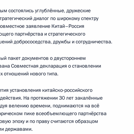
ным состоялись углублённые, дружеские
тратегический диалог по широкому спектру
совместное заявление Китай–Россия
щего партнёрства и стратегического
шений добрососедства, дружбы и сотрудничества.
циального визита в КНР
ый пакет документов о двустороннем
ована Совместная декларация о становлении
 отношений нового типа.
етия установления китайско-российского
т КНР с официальным визитом
одействия. На протяжении 30 лет закалённые
дуя велению времени, поднимаются на всё
сторическом пике всеобъемлющего партнёрства
овую эпоху и по праву считаются образцом
ми державами.
та России Юрия Ушакова