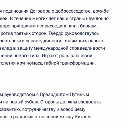
имира Путина
дня подписания Договора о добрососедстве, дружбе
ом
ией. В течение многих лет наши страны неуклонно
воре принципам неприсоединения к блокам,
отив третьих сторон. Твёрдо руководствуясь
честности и справедливости, взаимовыгодного
м КНР Си Цзиньпином
 вклад в защиту международной справедливости
ений нового типа. Играют роль ключевой
столетия крупномасштабной трансформации.
м руководством с Президентом Путиным
и на новый рубеж. Стороны должны следовать
развитию, сотрудничеству и всеобщему
енного развития отношений между Китаем
Цзиньпином и Президентом