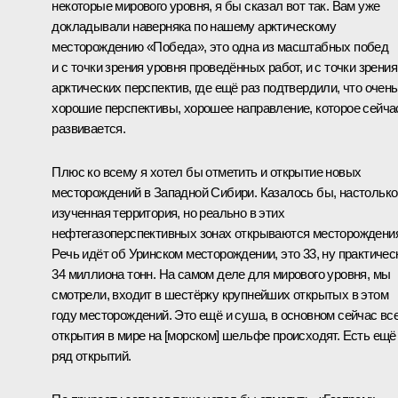
некоторые мирового уровня, я бы сказал вот так. Вам уже
докладывали наверняка по нашему арктическому
месторождению «Победа», это одна из масштабных побед
и с точки зрения уровня проведённых работ, и с точки зрения
арктических перспектив, где ещё раз подтвердили, что очень
хорошие перспективы, хорошее направление, которое сейча
развивается.
Плюс ко всему я хотел бы отметить и открытие новых
месторождений в Западной Сибири. Казалось бы, настолько
изученная территория, но реально в этих
нефтегазоперспективных зонах открываются месторождени
Речь идёт об Уринском месторождении, это 33, ну практичес
34 миллиона тонн. На самом деле для мирового уровня, мы
смотрели, входит в шестёрку крупнейших открытых в этом
году месторождений. Это ещё и суша, в основном сейчас вс
открытия в мире на [морском] шельфе происходят. Есть ещё
ряд открытий.