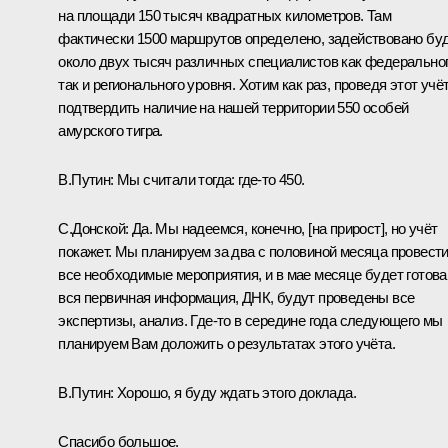
на площади 150 тысяч квадратных километров. Там
фактически 1500 маршрутов определено, задействовано бу
около двух тысяч различных специалистов как федеральног
так и регионального уровня. Хотим как раз, проведя этот учёт
подтвердить наличие на нашей территории 550 особей
амурского тигра.
В.Путин:
Мы считали тогда: где‑то 450.
С.Донской:
Да. Мы надеемся, конечно, [на прирост], но учёт
покажет. Мы планируем за два с половиной месяца провест
все необходимые мероприятия, и в мае месяце будет готова
вся первичная информация, ДНК, будут проведены все
экспертизы, анализ. Где‑то в середине года следующего мы
планируем Вам доложить о результатах этого учёта.
В.Путин:
Хорошо, я буду ждать этого доклада.
Спасибо большое.