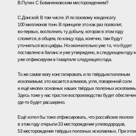
В.Путин:
С Бованенковским месторождением?
С.Донской:
В том числе. И по газовому конденсату
100 миллионов тонн. В принципе это как раз позволит,
во‑первых, восполнить ту добычу, которая в этом году
сложится, в общем, по концу года, конечно, там будут
уточняться все цифры. Но окончательно уже то, что будет
поставлено в баланс и уже утверждено, в следующем году 
уже отфиксируем в I квартале следующего года.
То же самое могу констатировать и по твёрдым полезным
ископаемым: это касается алмазов, угля, поваренной соли
и ещё многих основных наших твёрдых полезных ископаемы
Здесь тоже у нас простое воспроизводство будет обеспечен
где‑то будет расширено.
Ещё хотел бы тоже отфиксировать, что российские геологи
в этом году открыли 33 месторождения углеводородов,
53 месторождения твёрдых полезных ископаемых. При этом