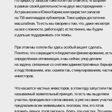
По приросту запасов тоже хотел бы отметить. «Газпром»
в рамках своей деятельности на двух месторождениях –
Астраханском и Южно-Киринском прирастил запасов
на 716 миллиардов кубометров. Тоже цифра достаточно
масштабная. То есть мы говорим о том, что, даже несмотря
на все сложности, работа идёт, естественно, мы будем
и дальше поддерживать эти темпы.
При этом мы хотели бы здесь особый акцент сделать.
Понятно, что сокращается бюджетное финансирование, ест
определённая оптимизация, и мы сейчас упор делаем
на задачи, связанные со снятием административных барьер
и подстёгиванием, или, скажем так, стимулированием, част
инвесторов.
Что касается частных инвесторов, в этом году запустили так
называемый заявительный принцип, то есть мы выделяем
участки, проводим все согласования, а уже на самих участк
предлагаем всем заявившимся, геологам, тем, кто готов
вложить деньги, готов рискнуть, брать эти участки. Это низк