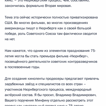
кино, – это Нюрнбергский процесс, чем, собственно,
закончилась формально Вторая мировая.
Тема эта сейчас исторически полностью приватизирована
США. Во многих фильмах, во многих произведениях
американцы пишут о Нюрнберге как о своей большой
победе, роль Советского Союза там фактически сводится
на нет.
Нам кажется, что одним из элементов празднования 75-
летия могла бы стать премьера фильма «Нюрнберг»,
посвящённого деятельности советских контрразведчиков
в послевоенные годы.
Для создания киноленты продюсеры предлагают привлечь
зарубежных звёзд и специалистов со всех стран –
участников Нюрнбергского процесса, международный
актёрский состав. Я бы просил, Владимир Владимирович,
Вашего поручения Минфину отдельно рассмотреть этот
проект как центральный проект кино к 75-летию.