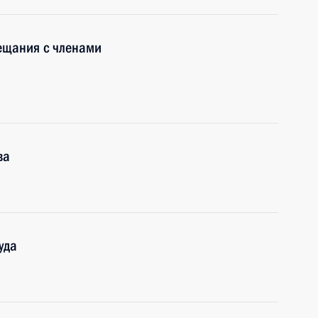
ещания с членами
ва
уда