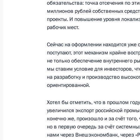
2012 года
обязательства: точка отсечения по эт
миллионов рублей собственных средст
7 мая 2013 года, 16:30
проекты. И повышение уровня локали
рабочих мест.
Заседание президиума Госсовета 
Сейчас на оформлении находится уже о
лесного комплекса
поступают, этот механизм крайне вост
11 апреля 2013 года, 16:30
не только обеспечение внутреннего 
мы ставим условие для инвесторов, ч
на разработку и производство высоко
ориентированной.
Рабочая встреча с Министром про
Денисом Мантуровым
Хотел бы отметить, что в прошлом год
14 января 2013 года, 19:40
увеличился экспорт российской промы
конечно же, произошло и за счёт того,
но в первую очередь за счёт системн
нами через Внешэкономбанк, через «Р
Заседание Комиссии по вопросам в