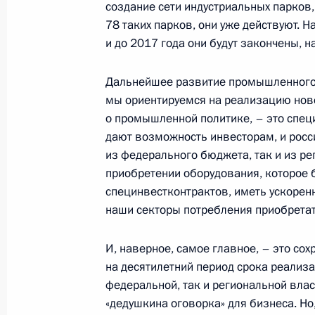
создание сети индустриальных парков,
гражданского судостроения
78 таких парков, они уже действуют. Н
30 августа 2013 года, 17:40
и до 2017 года они будут закончены, 
Дальнейшее развитие промышленного 
мы ориентируемся на реализацию нов
Совещание о социально-экономиче
о промышленной политике, – это спе
области
дают возможность инвесторам, и росс
22 августа 2013 года, 20:45
из федерального бюджета, так и из ре
приобретении оборудования, которое 
специнвестконтрактов, иметь ускорен
Совещание по развитию вертолётос
наши секторы потребления приобретат
22 августа 2013 года, 16:15
И, наверное, самое главное, – это со
на десятилетний период срока реализ
федеральной, так и региональной власти.
Совещание о ходе исполнения указ
«дедушкина оговорка» для бизнеса. Но