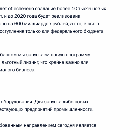
удет обеспечено создание более 10 тысяч новых
, и до 2020 года будет реализована
но на 600 миллиардов рублей, а это, в свою
оступления только для федерального бюджета
ефтехимической
м банком мы запускаем новую программу
 льготный лизинг, что крайне важно для
малого бизнеса.
твий паводка на Дальнем
 оборудования. Для запуска либо новых
ществующих предприятий промышленности.
ебованным направлением сегодня является
я отечественного