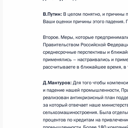
В.Путин:
В целом понятно, и причины 
Перечень поручений по итогам сов
Ваши оценки причины этого падения. 
Правительства
Второе. Меры, которые предпринимал
18 мая 2015 года, 16:00
Правительством Российской Федерации
среднесрочные перспективы и ближай
применялись – настраивались и приме
Совещание с членами Правительст
рассчитываете в ближайшее время, в 
29 апреля 2015 года, 15:00
Д.Мантуров:
Для того чтобы компенс
и падение нашей промышленности, Пр
реализован антикризисный план подде
Совещание о ситуации на рынке тр
за который отвечает наше министерств
2 апреля 2015 года, 15:20
сельхозмашиностроения. Была отдель
процентов по кредитам на привлечени
промышленности. Более 180 компаний 