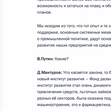
возможность и остаться на плаву, и 
Заседание Государственного совет
планов.
18 сентября 2014 года, 16:30
Мы исходим из того, что тот опыт и те
поддержке, основные системные механ
Рабочая встреча с Министром про
о промышленной политике, дадут основ
Денисом Мантуровым
развития наших предприятий на средн
4 августа 2014 года, 13:00
В.Путин:
Какие?
Д.Мантуров:
Что касается закона, то
Совещание с членами Правительст
новый институт развития – Фонд разв
19 марта 2014 года, 15:45
институт развития стал очень динами
привлечения средств, льготных займо
разных её секторов, была оказана по
машиностроения, это и фармацевтика,
Встреча с Министром промышленно