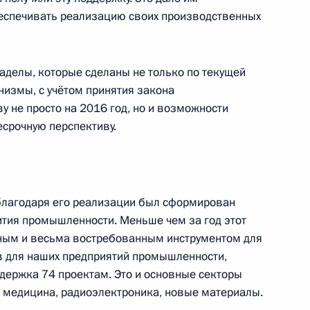
обеспечивать реализацию своих производственных
а
 заделы, которые сделаны не только по текущей
измы, с учётом принятия закона
мышленности и торговли
у не просто на 2016 год, но и возможности
есрочную перспективу.
 благодаря его реализации был сформирован
ва
ития промышленности. Меньше чем за год этот
чным и весьма востребованным инструментом для
в для наших предприятий промышленности,
ддержка 74 проектам. Это и основные секторы
 медицина, радиоэлектроника, новые материалы.
сти и торговли Денисом