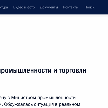
ктура
Видео и фото
Документы
Контакты
Поиск
Все персоны
авительства Российской
промышленности и торговли
Подписаться на ленту
речу с Министром промышленности
. Обсуждалась ситуация в реальном