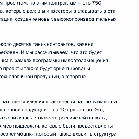
им проектам, по этим контрактам – это 750
в, которые должны инвесторы вкладывать в эти
зации, создание новых высокопроизводительных
о повышении эффективности
коло десятка таких контрактов, заявки
ребован. И мы рассчитываем, что это будет
рынка в рамках программы импортозамещения –
то проекты также будут ориентированы
технологичной продукции, экспортно
мышленности и торговли
у на фоне снижения практически на треть импорта
шленной продукции – на 10 процентов. Это,
 что снизилась стоимость российской валюты,
ых мер поддержки, которые были предоставлены
осэксимбанк», который также входит в структуру
оенно-технического