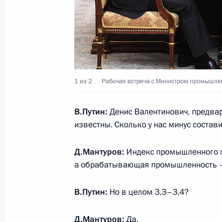
Заседание президиума Госсовета п
рыбохозяйственного комплекса
19 октября 2015 года, 16:40
1 из 2
Рабочая встреча с Министром промышле
В.Путин:
Денис Валентинович, предва
Совещание с членами Правительст
известны. Сколько у нас минус состав
24 июля 2015 года, 15:30
Д.Мантуров:
Индекс промышленного п
а обрабатывающая промышленность –
Встреча с руководителями россий
В.Путин:
Но в целом 3,3–3,4?
предприятий
18 июня 2015 года, 15:30
Д.Мантуров:
Да.