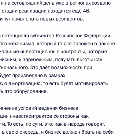
 и на сегодняшний день уже в регионах создано
а стадии реализации находится ещё 46,
начнут привлекать новых резидентов.
потенциала субъектов Российской Федерации –
ого механизма, который также заложен в законе
ском развитии Ростовской
циальные инвестиционные контракты, которые
ийским, и зарубежным, получать льготы как
гионального. Это даёт возможность при
будет произведено в рамках
ную амортизацию, то есть будет мотивировать
троения в России
ь это оборудование.
хранение условий ведения бизнеса
ации инвестконтрактов со стороны как
 То есть, по сути, это, как в народе говорят,
ов Президента от 7 мая
, в свою очередь, и бизнес должен брать на себя