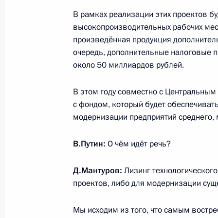
Мантуровым
В рамках реализации этих проектов б
18 октября 2013 года, 12:20
высокопроизводительных рабочих мест
произведённая продукция дополнитель
очередь, дополнительные налоговые п
около 50 миллиардов рублей.
Совещание по вопросу развития н
промышленности
В этом году совместно с Центральны
15 октября 2013 года, 14:40
с фондом, который будет обеспечивать
модернизации предприятий среднего, 
Совещание по ликвидации последс
В.Путин:
О чём идёт речь?
Востоке
Д.Мантуров:
Лизинг технологического
31 августа 2013 года, 10:10
проектов, либо для модернизации су
Мы исходим из того, что самым востр
Совещание о перспективах развити