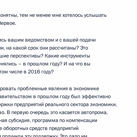
понятны, тем не менее мне хотелось услышать
ещания с членами
Первое.
ись вашим ведомством и с вашей подачи
, на какой срок они рассчитаны? Это
шие перспективы? Какие инструменты
нялись – в прошлом году? И на что вы
ва
том числе в 2016 году?
ировать проблемные явления в экономике
авительством в прошлом году был эффективно
ржки предприятий реального сектора экономики,
уда
о. В первую очередь это касается автопрома,
ная субсидия, программа по компенсации
е оборотных средств предприятий
получили эту поддержку. Это дало им