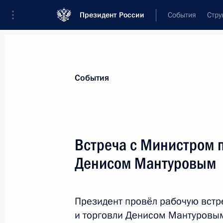
Президент России
События
Стру
Материалы по выбранной персоне
События
Мантуров
,
Денис
Валентинович
Первый заместитель Председателя Пр
Встреча с Министром 
Федерации
Денисом Мантуровым
Лента событий
Президент провёл рабочую вст
и торговли Денисом Мантуровым