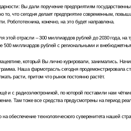
дарности: Вы дали
поручение
предприятиям государственным
о то, что сегодня делает предприятие современным, повыша
 Робототехника, конечно, на это будет направлена.
этой отрасли – 300 миллиардов рублей до 2030 года, на т
ее 500 миллиардов рублей с региональными и внебюджетны
цевтике, который Вы лично курировали, занимались. Начина
грамма. Наша фармотрасль сегодня продемонстрировала сто
жать расти, притом что рынок постоянно растёт.
ещё и с радиоэлектроникой, по которой поставили нам чётк
ление. Там тоже все средства предусмотрены на период реа
 на обеспечение технологического суверенитета нашей стр