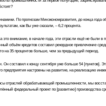
аботы промышленности за первое полугодие, зафиксировал
бстоят?
намики. По прогнозам Минэкономразвития, до конца года
ультатам, как Вы уже сказали, – 6,2 процента.
а это внимание, в начале года, эти отрасли ещё не были в 
ленный объём кредитов составил рекордное привлечение сре
Это на 35 процентов больше, чем за предыдущий период.
 Он составил к концу сентября уже больше 54 [пунктов]. Это
 что предприятия настроены на развитие, на реализацию инве
просы отраслей обрабатывающей промышленности, мы восста
лённый федеральный проект по [развитию] производства сре