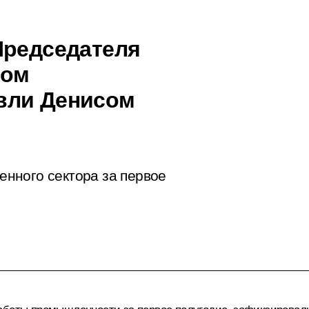
Председателя
ром
вли Денисом
нного сектора за первое