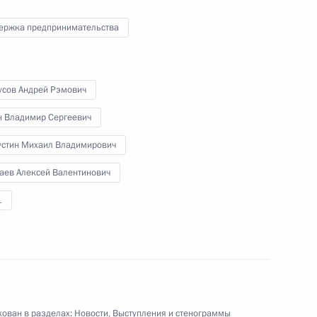
ержка предпринимательства
усов Андрей Рэмович
Пленарное заседание съезда
РСПП
н Владимир Сергеевич
стин Михаил Владимирович
аев Алексей Валентинович
24 марта 2016 года
Видео, 10 мин.
1
ован в разделах:
Новости
,
Выступления и стенограммы