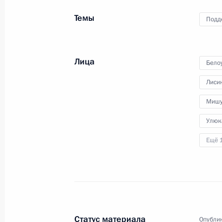
Темы
Подд
Лица
Бело
Поздравление с Днём
внутренних войск МВД
Лиси
России
Мишу
Улюк
27 марта 2016 года
Видео, 3 мин.
Ещё 
Статус материала
Опублик