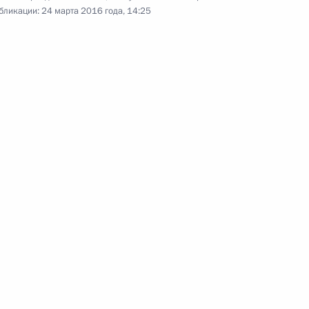
бликации:
24 марта 2016 года, 14:25
Заявления для прессы и ответы
на вопросы журналистов по итогам
российско-финляндских
переговоров
22 марта 2016 года
Видео, 17 мин.