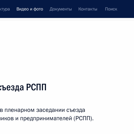
ктура
Видео и фото
Документы
Контакты
Поиск
си
ия, встречи
Встречи со СМИ
апрель, 2016
ть следующие материалы
съезда РСПП
о оргкомитета «Победа»
 в пленарном заседании съезда
иков и предпринимателей (РСПП).
Видео, 34 мин.