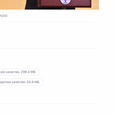
 РСПП
Заседание Комиссии по военно-
техническому сотрудничеству
России с иностранными
государствами
29 марта 2016 года
Видео, 7 мин.
кое качество,
298.4 МБ
артное качество,
55.9 МБ