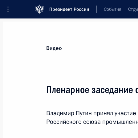
Президент России
События
Стру
Видеозаписи
Фотографии
Аудиозапи
Все материалы
Выступления
Совещан
Видео
Показа
Пленарное заседание 
Заседание Российског
Владимир Путин принял участие
Российского союза промышленн
5 апреля 2016 года
Москва, Кремль