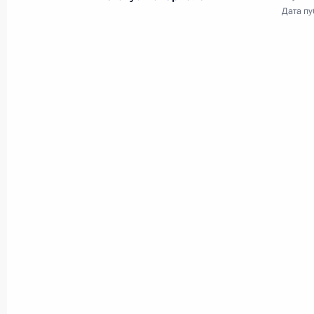
Дата пу
Расширенное заседание
коллегии Генпрокуратуры
23 марта 2016 года
Видео, 9 мин.