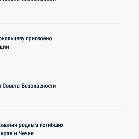
окольцеву присвоено
иции
 Совета Безопасности
ования родным погибших
 крае и Чечне