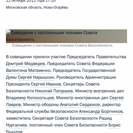
12 октября 2012 года
17:20
Московская область, Ново-Огарёво
Совещание с постоянными членами Совета Безопасности.
В совещании приняли участие Председатель Правительства
Дмитрий Медведев
, Председатель Совета Федерации
Валентина Матвиенко
, Председатель Государственной
Думы
Сергей Нарышкин
, Руководитель Администрации
Президента
Сергей Иванов
, Секретарь Совета
Безопасности
Николай Патрушев
, Министр внутренних дел
Владимир Колокольцев
, Министр иностранных дел
Сергей
Лавров
, Министр обороны
Анатолий Сердюков
, директор
Федеральной службы безопасности
Александр Бортников
,
заместитель Секретаря Совета Безопасности
Рашид
Нургалиев
, постоянный член Совета Безопасности
Борис
Грызлов
.