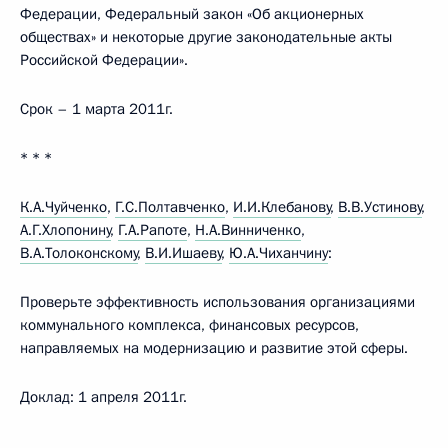
Федерации, Федеральный закон «Об акционерных
обществах» и некоторые другие законодательные акты
Российской Федерации».
Срок – 1 марта 2011г.
* * *
К.А.Чуйченко
,
Г.С.Полтавченко
,
И.И.Клебанову
,
В.В.Устинову
,
А.Г.Хлопонину
,
Г.А.Рапоте
,
Н.А.Винниченко
,
В.А.Толоконскому
,
В.И.Ишаеву
,
Ю.А.Чиханчину
:
Проверьте эффективность использования организациями
коммунального комплекса, финансовых ресурсов,
направляемых на модернизацию и развитие этой сферы.
Доклад: 1 апреля 2011г.