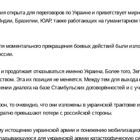
сия открыта для переговоров по Украине и приветствует ми
Индии, Бразилии, ЮАР, также работающих на гуманитарном
для моментального прекращения боевых действий были изл
оссии.
ь и продолжает отказываться именно Украина. Более того, З
твом. Эта их позиция не меняется. Между тем для выхода
влении диалога на базе Стамбульских договорённостей и с 
рон, то очевидно, что они изложены в украинской трактов
кратно превышают потери с российской стороны.
у истощению украинской армии и понижению мобилизационно
кладывающуюся для украинской армии катастрофическую си