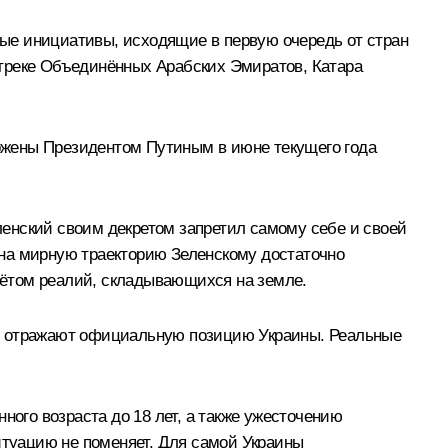
рные инициативы, исходящие в первую очередь от стран
 треке Объединённых Арабских Эмиратов, Катара
ожены Президентом Путиным в июне текущего года
еленский своим декретом запретил самому себе и своей
 на мирную траекторию Зеленскому достаточно
учётом реалий, складывающихся на земле.
ке и отражают официальную позицию Украины. Реальные
го возраста до 18 лет, а также ужесточению
туацию не поменяет. Для самой Украины