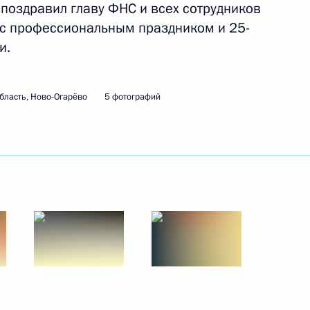
поздравил главу ФНС и всех сотрудников
ть следующие материалы
 с профессиональным праздником и 25-
и.
уда
бласть, Ново-Огарёво
5 фотографий
Председателя Правительства
ьства Михаилом Мишустиным