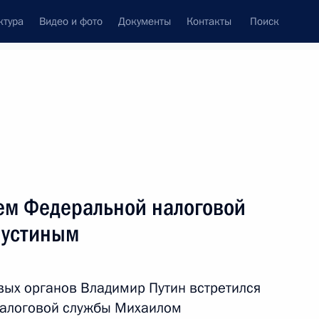
ктура
Видео и фото
Документы
Контакты
Поиск
Все персоны
лем Федеральной налоговой
шустиным
Подписаться на ленту
вых органов Владимир Путин встретился
налоговой службы Михаилом