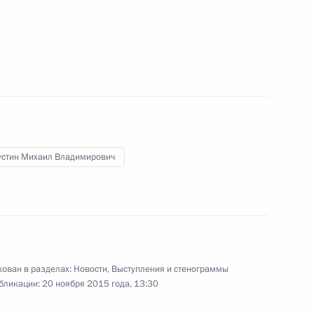
ва
ав Совета Безопасности
стин Михаил Владимирович
дателем Правительства
ован в разделах:
Новости
,
Выступления и стенограммы
бликации:
20 ноября 2015 года, 13:30