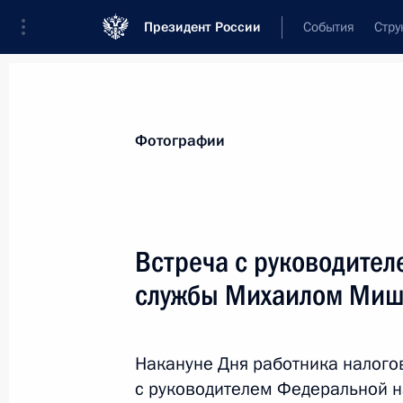
Президент России
События
Стру
Материалы по выбранной персоне
Фотографии
Мишустин
,
Михаил
Владимирович
Председатель Правительства
Встреча с руководите
службы Михаилом Ми
Лента событий
Накануне Дня работника налого
с руководителем Федеральной 