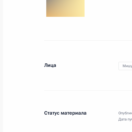
Совещание с членами Правительст
17 марта 2020 года, 16:40
Указ о внесении изменения в сост
Российской Федерации
16 января 2020 года, 22:00
Лица
Мишу
Михаил Мишустин назначен Предсе
Российской Федерации
16 января 2020 года, 16:20
Статус материала
Опублик
Дата пу