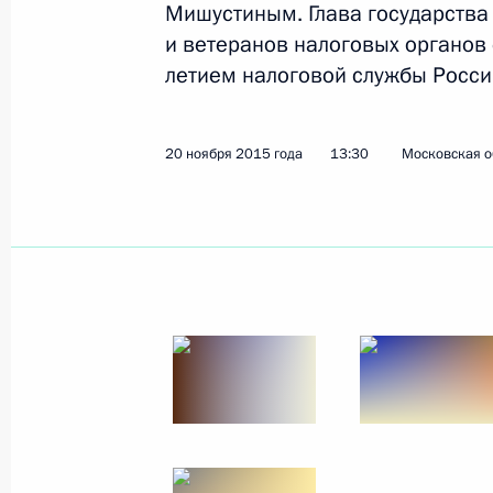
Мишустиным. Глава государства 
Показа
и ветеранов налоговых органов
летием налоговой службы Росси
Совещание о ситуации на рынке тр
27 мая 2020 года, 18:00
20 ноября 2015 года
13:30
Московская о
Указ об исполнении обязанностей 
30 апреля 2020 года, 19:50
Беседа с Председателем Правител
30 апреля 2020 года, 19:45